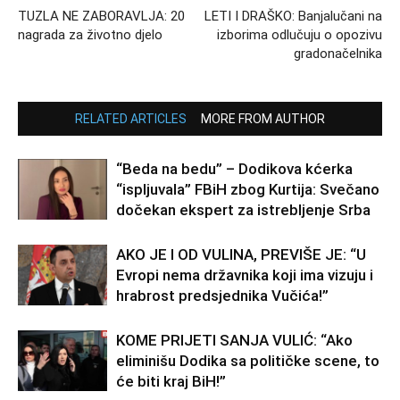
TUZLA NE ZABORAVLJA: 20
LETI I DRAŠKO: Banjalučani na
nagrada za životno djelo
izborima odlučuju o opozivu
gradonačelnika
RELATED ARTICLES
MORE FROM AUTHOR
“Beda na bedu” – Dodikova kćerka
“ispljuvala” FBiH zbog Kurtija: Svečano
dočekan ekspert za istrebljenje Srba
AKO JE I OD VULINA, PREVIŠE JE: “U
Evropi nema državnika koji ima vizuju i
hrabrost predsjednika Vučića!”
KOME PRIJETI SANJA VULIĆ: “Ako
eliminišu Dodika sa političke scene, to
će biti kraj BiH!”