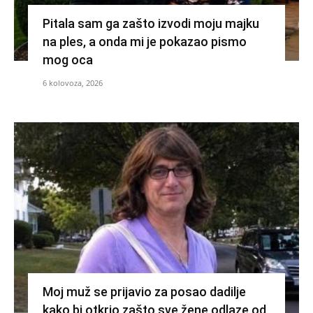
Pitala sam ga zašto izvodi moju majku
na ples, a onda mi je pokazao pismo
mog oca
6 kolovoza, 2026
Moj muž se prijavio za posao dadilje
kako bi otkrio zašto sve žene odlaze od