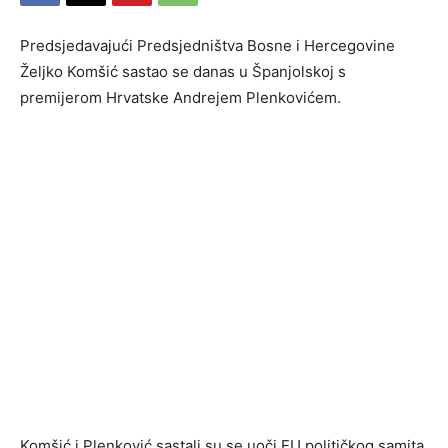
Predsjedavajući Predsjedništva Bosne i Hercegovine
Željko Komšić sastao se danas u Španjolskoj s
premijerom Hrvatske Andrejem Plenkovićem.
Komšić i Plenković sastali su se uoči EU političkog samita