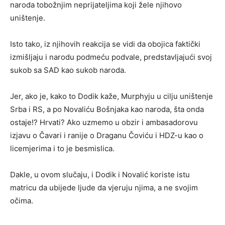
naroda tobožnjim neprijateljima koji žele njihovo
uništenje.
Isto tako, iz njihovih reakcija se vidi da obojica faktički
izmišljaju i narodu podmeću podvale, predstavljajući svoj
sukob sa SAD kao sukob naroda.
Jer, ako je, kako to Dodik kaže, Murphyju u cilju uništenje
Srba i RS, a po Novaliću Bošnjaka kao naroda, šta onda
ostaje!? Hrvati? Ako uzmemo u obzir i ambasadorovu
izjavu o Čavari i ranije o Draganu Čoviću i HDZ-u kao o
licemjerima i to je besmislica.
Dakle, u ovom slučaju, i Dodik i Novalić koriste istu
matricu da ubijede ljude da vjeruju njima, a ne svojim
očima.