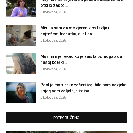
otkrio zašto...
6 kolovoza, 2026
Mislila sam da me vjerenik ostavlja u
najtežem trenutku, a istina...
5 kolovoza, 2026
Muž mi nije rekao ko je zaista pomogao da
našoj kćerki...
5 kolovoza, 2026
Poslije maturske večeri izgubila sam čovjeka
kojeg sam voljela, a istina...
5 kolovoza, 2026
PREPORUČENO