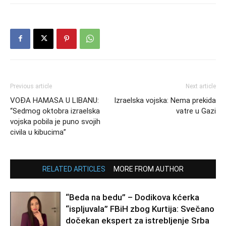
Previous article
Next article
VOĐA HAMASA U LIBANU:
Izraelska vojska: Nema prekida
“Sedmog oktobra izraelska
vatre u Gazi
vojska pobila je puno svojih
civila u kibucima”
RELATED ARTICLES
MORE FROM AUTHOR
“Beda na bedu” – Dodikova kćerka
“ispljuvala” FBiH zbog Kurtija: Svečano
dočekan ekspert za istrebljenje Srba