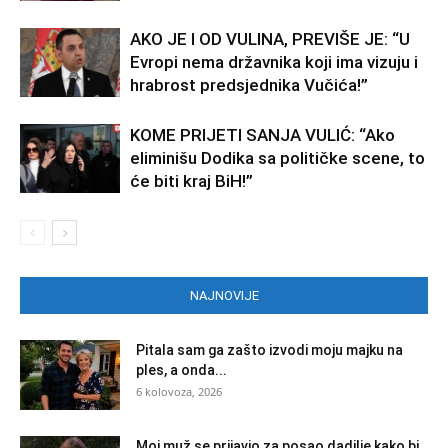
AKO JE I OD VULINA, PREVIŠE JE: “U
Evropi nema državnika koji ima vizuju i
hrabrost predsjednika Vučića!”
KOME PRIJETI SANJA VULIĆ: “Ako
eliminišu Dodika sa političke scene, to
će biti kraj BiH!”
NAJNOVIJE
Pitala sam ga zašto izvodi moju majku na
ples, a onda...
6 kolovoza, 2026
Moj muž se prijavio za posao dadilje kako bi