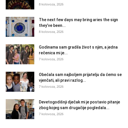
8 kolovoza, 2026
The next few days may bring aries the sign
they’ve been...
8 kolovoza, 2026
Godinama sam gradila život s njim, a jedna
rečenica mi je...
7 kolovoza, 2026
Obećala sam najboljem prijatelju da ćemo se
vjenčati, ali pravi razlog...
7 kolovoza, 2026
Devetogodišnji dječak mi je postavio pitanje
zbog kojeg sam drugačije pogledala...
7 kolovoza, 2026