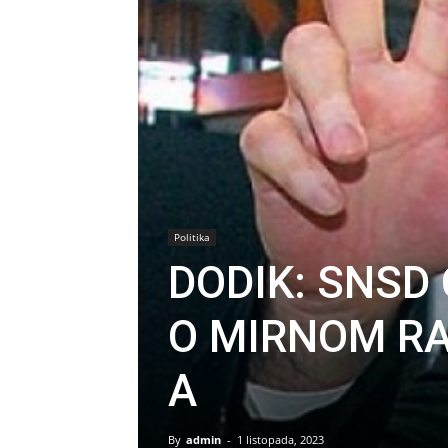
Politika
DODIK: SNSD
O MIRNOM RA
A
By
admin
-
1 listopada, 2023