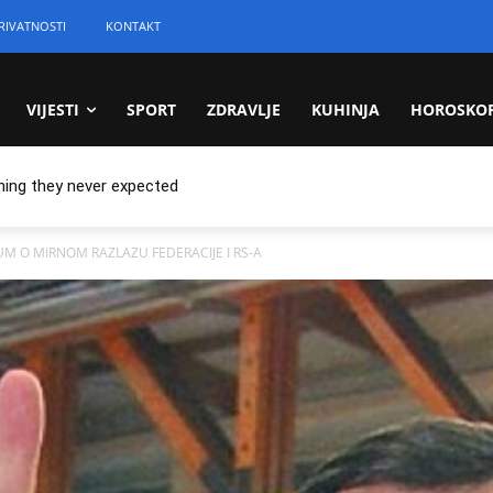
RIVATNOSTI
KONTAKT
VIJESTI
SPORT
ZDRAVLJE
KUHINJA
HOROSKO
hing they never expected
UM O MIRNOM RAZLAZU FEDERACIJE I RS-A