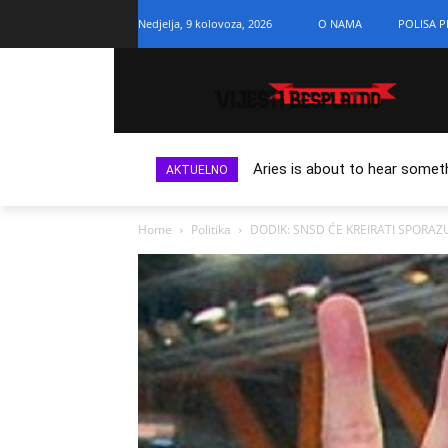
Nedjelja, 9 kolovoza, 2026
O NAMA
POLISA P
Aries is about to hear somet
AKTUELNO
Home
Politika
DODIK: SNSD ĆE KREIRATI SPORAZ