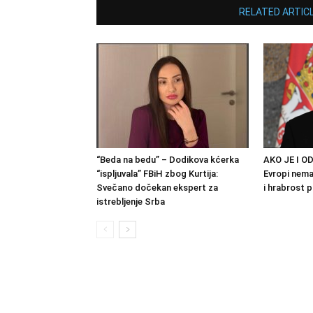
RELATED ARTIC
“Beda na bedu” – Dodikova kćerka
AKO JE I OD
“ispljuvala” FBiH zbog Kurtija:
Evropi nema 
Svečano dočekan ekspert za
i hrabrost 
istrebljenje Srba