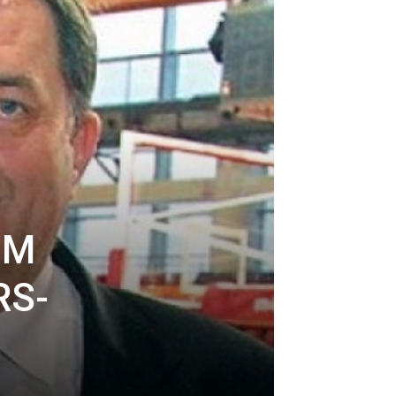
UM
RS-