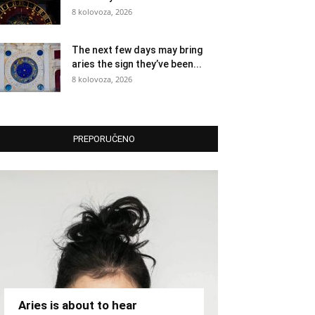
8 kolovoza, 2026
The next few days may bring
aries the sign they’ve been...
8 kolovoza, 2026
PREPORUČENO
Aries is about to hear