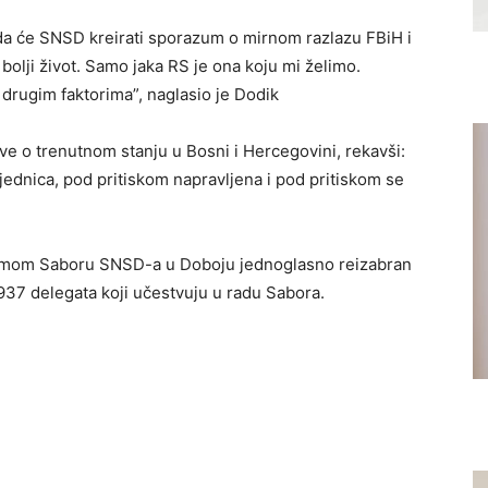
 da će SNSD kreirati sporazum o mirnom razlazu FBiH i
olji život. Samo jaka RS je ona koju mi želimo.
 drugim faktorima”, naglasio je Dodik
e o trenutnom stanju u Bosni i Hercegovini, rekavši:
jednica, pod pritiskom napravljena i pod pritiskom se
dmom Saboru SNSD-a u Doboju jednoglasno reizabran
37 delegata koji učestvuju u radu Sabora.