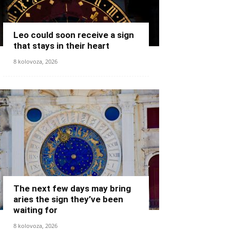
Leo could soon receive a sign
that stays in their heart
8 kolovoza, 2026
The next few days may bring
aries the sign they’ve been
waiting for
8 kolovoza, 2026