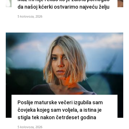
da našoj kćerki ostvarimo najveću želju
5 kolovoza, 2026
Poslije maturske večeri izgubila sam
čovjeka kojeg sam voljela, a istina je
stigla tek nakon četrdeset godina
5 kolovoza, 2026