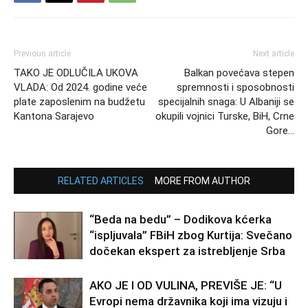
Previous article
Next article
TAKO JE ODLUČILA UKOVA
Balkan povećava stepen
VLADA: Od 2024. godine veće
spremnosti i sposobnosti
plate zaposlenim na budžetu
specijalnih snaga: U Albaniji se
Kantona Sarajevo
okupili vojnici Turske, BiH, Crne
Gore…
RELATED ARTICLES
MORE FROM AUTHOR
“Beda na bedu” – Dodikova kćerka
“ispljuvala” FBiH zbog Kurtija: Svečano
dočekan ekspert za istrebljenje Srba
AKO JE I OD VULINA, PREVIŠE JE: “U
Evropi nema državnika koji ima vizuju i