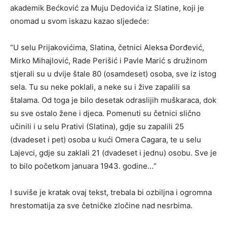
akademik Bećković za Muju Dedovića iz Slatine, koji je
onomad u svom iskazu kazao sljedeće:
“U selu Prijakovićima, Slatina, četnici Aleksa Đorđević,
Mirko Mihajlović, Rade Perišić i Pavle Marić s družinom
stjerali su u dvije štale 80 (osamdeset) osoba, sve iz istog
sela. Tu su neke poklali, a neke su i žive zapalili sa
štalama. Od toga je bilo desetak odraslijih muškaraca, dok
su sve ostalo žene i djeca. Pomenuti su četnici slično
učinili i u selu Prativi (Slatina), gdje su zapalili 25
(dvadeset i pet) osoba u kući Omera Cagara, te u selu
Lajevci, gdje su zaklali 21 (dvadeset i jednu) osobu. Sve je
to bilo početkom januara 1943. godine…“
I suviše je kratak ovaj tekst, trebala bi ozbiljna i ogromna
hrestomatija za sve četničke zločine nad nesrbima.