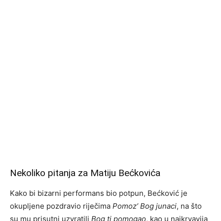
Nekoliko pitanja za Matiju Bećkovića
Kako bi bizarni performans bio potpun, Bećković je
okupljene pozdravio riječima
Pomoz’ Bog junaci
, na što
su mu prisutni uzvratili
Bog ti pomogao
, kao u najkrvavija