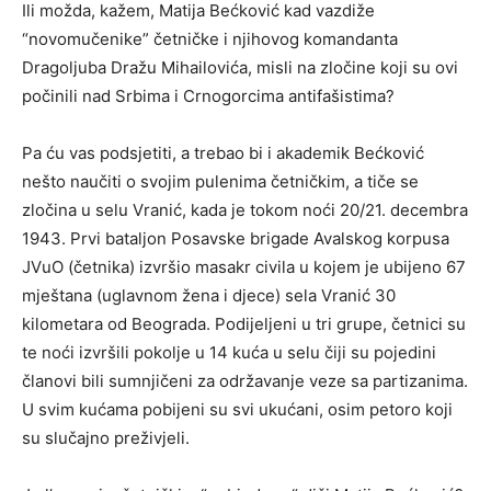
Ili možda, kažem, Matija Bećković kad vazdiže
“novomučenike” četničke i njihovog komandanta
Dragoljuba Dražu Mihailovića, misli na zločine koji su ovi
počinili nad Srbima i Crnogorcima antifašistima?
Pa ću vas podsjetiti, a trebao bi i akademik Bećković
nešto naučiti o svojim pulenima četničkim, a tiče se
zločina u selu Vranić, kada je tokom noći 20/21. decembra
1943. Prvi bataljon Posavske brigade Avalskog korpusa
JVuO (četnika) izvršio masakr civila u kojem je ubijeno 67
mještana (uglavnom žena i djece) sela Vranić 30
kilometara od Beograda. Podijeljeni u tri grupe, četnici su
te noći izvršili pokolje u 14 kuća u selu čiji su pojedini
članovi bili sumnjičeni za održavanje veze sa partizanima.
U svim kućama pobijeni su svi ukućani, osim petoro koji
su slučajno preživjeli.