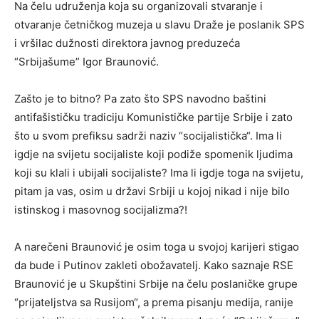
Na čelu udruženja koja su organizovali stvaranje i
otvaranje četničkog muzeja u slavu Draže je poslanik SPS
i vršilac dužnosti direktora javnog preduzeća
“Srbijašume” Igor Braunović.
Zašto je to bitno? Pa zato što SPS navodno baštini
antifašističku tradiciju Komunističke partije Srbije i zato
što u svom prefiksu sadrži naziv “socijalistička“. Ima li
igdje na svijetu socijaliste koji podiže spomenik ljudima
koji su klali i ubijali socijaliste? Ima li igdje toga na svijetu,
pitam ja vas, osim u državi Srbiji u kojoj nikad i nije bilo
istinskog i masovnog socijalizma?!
A narečeni Braunović je osim toga u svojoj karijeri stigao
da bude i Putinov zakleti obožavatelj. Kako saznaje RSE
Braunović je u Skupštini Srbije na čelu poslaničke grupe
“prijateljstva sa Rusijom“, a prema pisanju medija, ranije