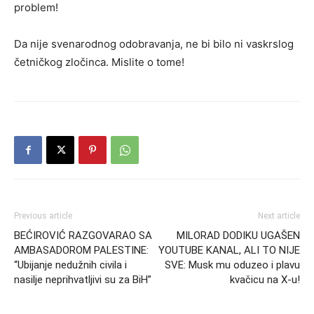
problem!
Da nije svenarodnog odobravanja, ne bi bilo ni vaskrslog
četničkog zločinca. Mislite o tome!
Previous article
Next article
BEĆIROVIĆ RAZGOVARAO SA
MILORAD DODIKU UGAŠEN
AMBASADOROM PALESTINE:
YOUTUBE KANAL, ALI TO NIJE
“Ubijanje nedužnih civila i
SVE: Musk mu oduzeo i plavu
nasilje neprihvatljivi su za BiH”
kvačicu na X-u!