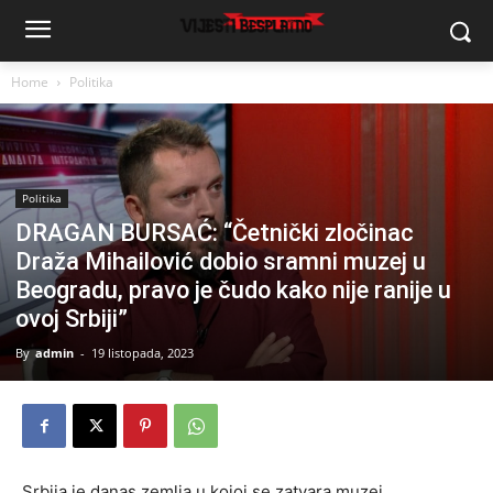
Home
Politika
Politika
DRAGAN BURSAĆ: “Četnički zločinac
Draža Mihailović dobio sramni muzej u
Beogradu, pravo je čudo kako nije ranije u
ovoj Srbiji”
By
admin
-
19 listopada, 2023
Srbija je danas zemlja u kojoj se zatvara muzej