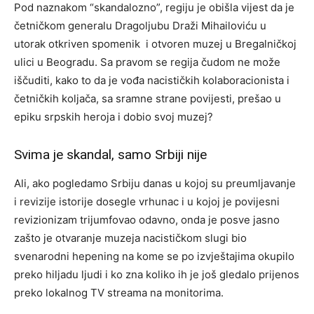
Pod naznakom “skandalozno”, regiju je obišla vijest da je
četničkom generalu Dragoljubu Draži Mihailoviću u
utorak otkriven spomenik i otvoren muzej u Bregalničkoj
ulici u Beogradu. Sa pravom se regija čudom ne može
iščuditi, kako to da je vođa nacističkih kolaboracionista i
četničkih koljača, sa sramne strane povijesti, prešao u
epiku srpskih heroja i dobio svoj muzej?
Svima je skandal, samo Srbiji nije
Ali, ako pogledamo Srbiju danas u kojoj su preumljavanje
i revizije istorije dosegle vrhunac i u kojoj je povijesni
revizionizam trijumfovao odavno, onda je posve jasno
zašto je otvaranje muzeja nacističkom slugi bio
svenarodni hepening na kome se po izvještajima okupilo
preko hiljadu ljudi i ko zna koliko ih je još gledalo prijenos
preko lokalnog TV streama na monitorima.