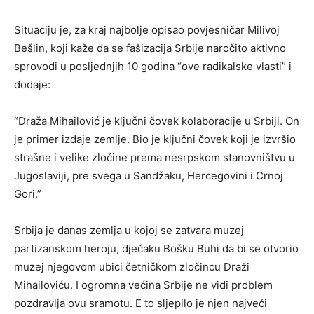
Situaciju je, za kraj najbolje opisao povjesničar Milivoj
Bešlin, koji kaže da se fašizacija Srbije naročito aktivno
sprovodi u posljednjih 10 godina “ove radikalske vlasti” i
dodaje:
“Draža Mihailović je ključni čovek kolaboracije u Srbiji. On
je primer izdaje zemlje. Bio je ključni čovek koji je izvršio
strašne i velike zločine prema nesrpskom stanovništvu u
Jugoslaviji, pre svega u Sandžaku, Hercegovini i Crnoj
Gori.”
Srbija je danas zemlja u kojoj se zatvara muzej
partizanskom heroju, dječaku Bošku Buhi da bi se otvorio
muzej njegovom ubici četničkom zločincu Draži
Mihailoviću. I ogromna većina Srbije ne vidi problem
pozdravlja ovu sramotu. E to sljepilo je njen najveći