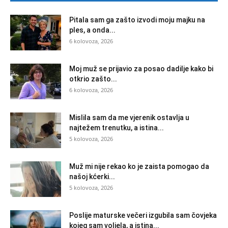
Pitala sam ga zašto izvodi moju majku na
ples, a onda...
6 kolovoza, 2026
Moj muž se prijavio za posao dadilje kako bi
otkrio zašto...
6 kolovoza, 2026
Mislila sam da me vjerenik ostavlja u
najtežem trenutku, a istina...
5 kolovoza, 2026
Muž mi nije rekao ko je zaista pomogao da
našoj kćerki...
5 kolovoza, 2026
Poslije maturske večeri izgubila sam čovjeka
kojeg sam voljela, a istina...