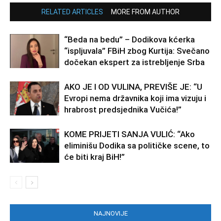
RELATED ARTICLES
MORE FROM AUTHOR
“Beda na bedu” – Dodikova kćerka
“ispljuvala” FBiH zbog Kurtija: Svečano
dočekan ekspert za istrebljenje Srba
AKO JE I OD VULINA, PREVIŠE JE: “U
Evropi nema državnika koji ima vizuju i
hrabrost predsjednika Vučića!”
KOME PRIJETI SANJA VULIĆ: “Ako
eliminišu Dodika sa političke scene, to
će biti kraj BiH!”
NAJNOVIJE