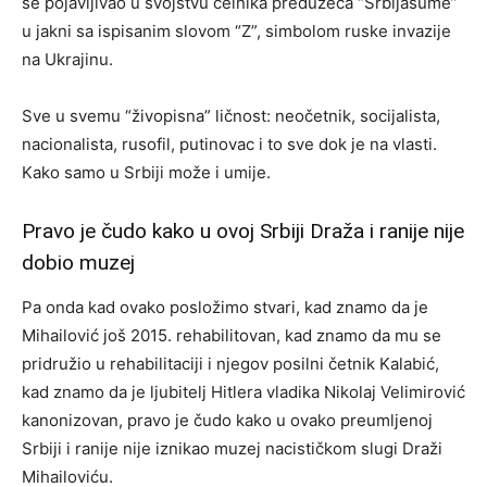
se pojavljivao u svojstvu čelnika preduzeća “Srbijašume”
u jakni sa ispisanim slovom “Z”, simbolom ruske invazije
na Ukrajinu.
Sve u svemu “živopisna” ličnost: neočetnik, socijalista,
nacionalista, rusofil, putinovac i to sve dok je na vlasti.
Kako samo u Srbiji može i umije.
Pravo je čudo kako u ovoj Srbiji Draža i ranije nije
dobio muzej
Pa onda kad ovako posložimo stvari, kad znamo da je
Mihailović još 2015. rehabilitovan, kad znamo da mu se
pridružio u rehabilitaciji i njegov posilni četnik Kalabić,
kad znamo da je ljubitelj Hitlera vladika Nikolaj Velimirović
kanonizovan, pravo je čudo kako u ovako preumljenoj
Srbiji i ranije nije iznikao muzej nacističkom slugi Draži
Mihailoviću.