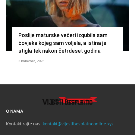
Poslije maturske večeri izgubila sam
čovjeka kojeg sam voljela, a istina je
stigla tek nakon četrdeset godina
5 kolovoza, 2026
O NAMA
Kontaktirajte nas:
kontakt@vijestibesplatnoonline.xyz