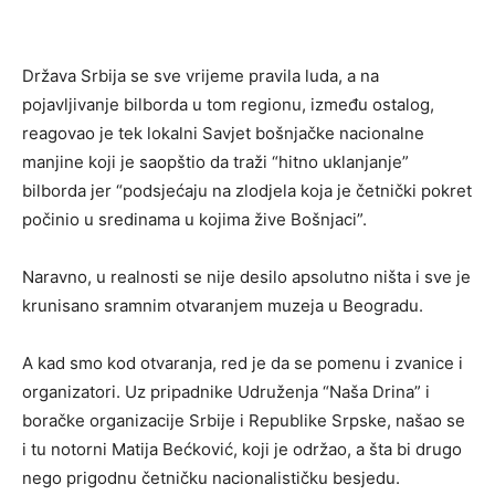
Država Srbija se sve vrijeme pravila luda, a na
pojavljivanje bilborda u tom regionu, između ostalog,
reagovao je tek lokalni Savjet bošnjačke nacionalne
manjine koji je saopštio da traži “hitno uklanjanje”
bilborda jer “podsjećaju na zlodjela koja je četnički pokret
počinio u sredinama u kojima žive Bošnjaci”.
Naravno, u realnosti se nije desilo apsolutno ništa i sve je
krunisano sramnim otvaranjem muzeja u Beogradu.
A kad smo kod otvaranja, red je da se pomenu i zvanice i
organizatori. Uz pripadnike Udruženja “Naša Drina” i
boračke organizacije Srbije i Republike Srpske, našao se
i tu notorni Matija Bećković, koji je održao, a šta bi drugo
nego prigodnu četničku nacionalističku besjedu.