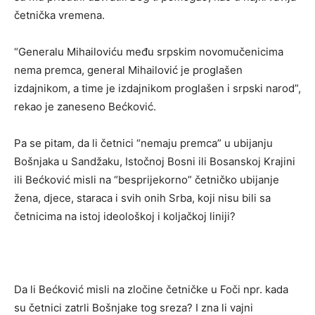
četnička vremena.
“Generalu Mihailoviću među srpskim novomučenicima
nema premca, general Mihailović je proglašen
izdajnikom, a time je izdajnikom proglašen i srpski narod”,
rekao je zaneseno Bećković.
Pa se pitam, da li četnici “nemaju premca” u ubijanju
Bošnjaka u Sandžaku, Istočnoj Bosni ili Bosanskoj Krajini
ili Bećković misli na “besprijekorno” četničko ubijanje
žena, djece, staraca i svih onih Srba, koji nisu bili sa
četnicima na istoj ideološkoj i koljačkoj liniji?
Da li Bećković misli na zločine četničke u Foči npr. kada
su četnici zatrli Bošnjake tog sreza? I zna li vajni