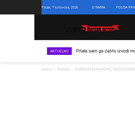
Petak, 7 kolovoza, 2026
O NAMA
POLISA PRI
Pitala sam ga zašto izvodi m
AKTUELNO
Home
Politika
ELMEDIN KONAKOVIĆ RAZOČARAN: “Odl