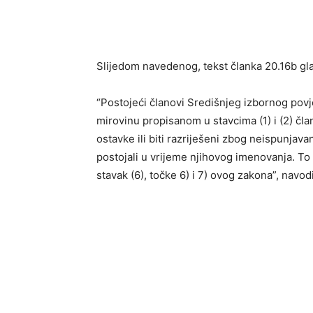
Slijedom navedenog, tekst članka 20.16b gla
“Postojeći članovi Središnjeg izbornog povj
mirovinu propisanom u stavcima (1) i (2) čla
ostavke ili biti razriješeni zbog neispunjavanj
postojali u vrijeme njihovog imenovanja. To 
stavak (6), točke 6) i 7) ovog zakona”, navo