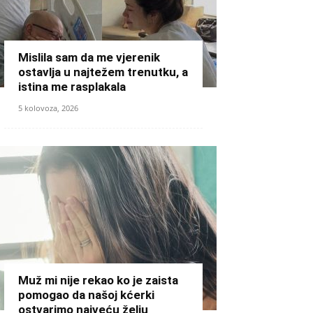
Mislila sam da me vjerenik
ostavlja u najtežem trenutku, a
istina me rasplakala
5 kolovoza, 2026
Muž mi nije rekao ko je zaista
pomogao da našoj kćerki
ostvarimo najveću želju