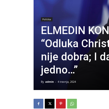
Politika
ELMEDIN KO
“Odluka Chris
nije dobra; I d
jedno…”
By
admin
-
4 travnja, 2024