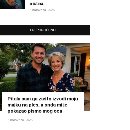
a istina...
5 kolovoza, 2026
PREPORUČENO
Pitala sam ga zašto izvodi moju
majku na ples, a onda mi je
pokazao pismo mog oca
6 kolovoza, 2026