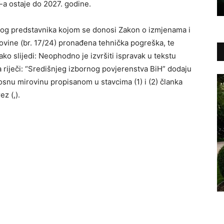
a ostaje do 2027. godine.
okog predstavnika kojom se donosi Zakon o izmjenama i
ine (br. 17/24) pronađena tehnička pogreška, te
 slijedi: Neophodno je izvršiti ispravak u tekstu
za riječi: “Središnjeg izbornog povjerenstva BiH” dodaju
rosnu mirovinu propisanom u stavcima (1) i (2) članka
z (,).