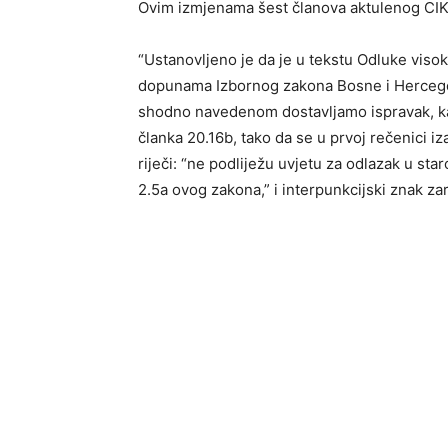
Ovim izmjenama šest članova aktulenog CIK-
“Ustanovljeno je da je u tekstu Odluke vis
dopunama Izbornog zakona Bosne i Hercegov
shodno navedenom dostavljamo ispravak, kako
članka 20.16b, tako da se u prvoj rečenici i
riječi: “ne podliježu uvjetu za odlazak u sta
2.5a ovog zakona,” i interpunkcijski znak zare