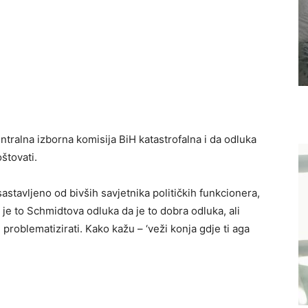
tralna izborna komisija BiH katastrofalna i da odluka
štovati.
o sastavljeno od bivših savjetnika političkih funkcionera,
 je to Schmidtova odluka da je to dobra odluka, ali
oblematizirati. Kako kažu – ‘veži konja gdje ti aga