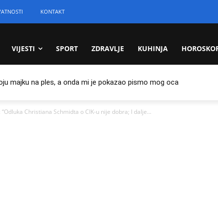
VATNOSTI
KONTAKT
VIJESTI
SPORT
ZDRAVLJE
KUHINJA
HOROSKO
oju majku na ples, a onda mi je pokazao pismo mog oca
uka Christiana Schmidta o CIK-u nije dobra; I dalje...