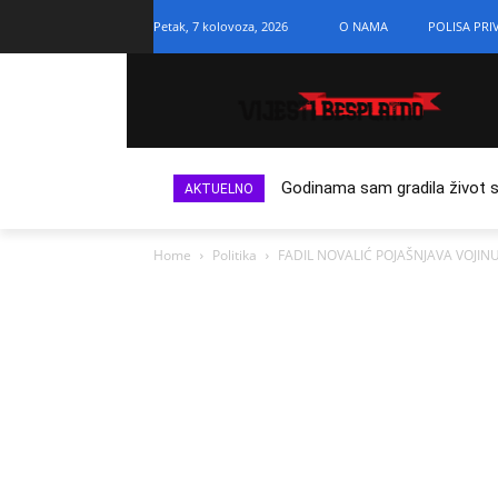
Petak, 7 kolovoza, 2026
O NAMA
POLISA PRI
Godinama sam gradila život s n
AKTUELNO
Home
Politika
FADIL NOVALIĆ POJAŠNJAVA VOJINU M