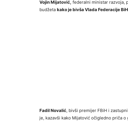
Vojin Mijatović,
federalni ministar razvoja, 
budžeta
kako je bivša Vlada Federacije BiH
Fadil Novalić
, bivši premijer FBiH i zastu
je, kazavši kako Mijatović očigledno priča o 