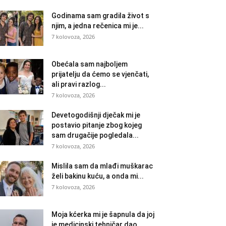
Godinama sam gradila život s
njim, a jedna rečenica mi je...
7 kolovoza, 2026
Obećala sam najboljem
prijatelju da ćemo se vjenčati,
ali pravi razlog...
7 kolovoza, 2026
Devetogodišnji dječak mi je
postavio pitanje zbog kojeg
sam drugačije pogledala...
7 kolovoza, 2026
Mislila sam da mlađi muškarac
želi bakinu kuću, a onda mi...
7 kolovoza, 2026
Moja kćerka mi je šapnula da joj
je medicinski tehničar dao...