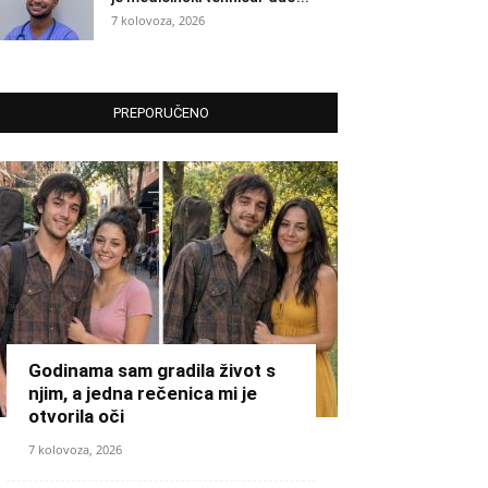
7 kolovoza, 2026
PREPORUČENO
Godinama sam gradila život s
njim, a jedna rečenica mi je
otvorila oči
7 kolovoza, 2026