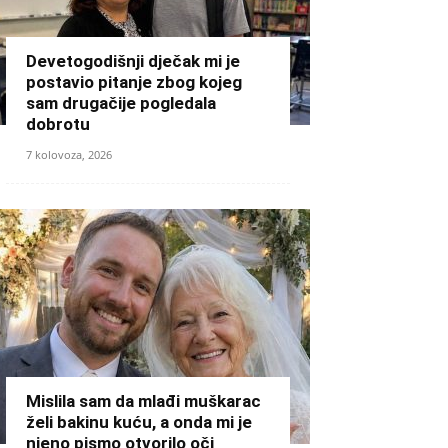
Devetogodišnji dječak mi je
postavio pitanje zbog kojeg
sam drugačije pogledala
dobrotu
7 kolovoza, 2026
Mislila sam da mlađi muškarac
želi bakinu kuću, a onda mi je
njeno pismo otvorilo oči