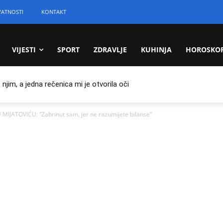
VATNOSTI
KONTAKT
VIJESTI
SPORT
ZDRAVLJE
KUHINJA
HOROSKO
jim, a jedna rečenica mi je otvorila oči
IJATOVIĆU: “Zabrinut sam, jer ne razumijete bilanse”