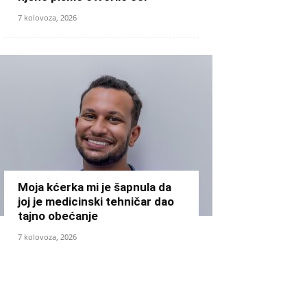
7 kolovoza, 2026
Moja kćerka mi je šapnula da
joj je medicinski tehničar dao
tajno obećanje
7 kolovoza, 2026