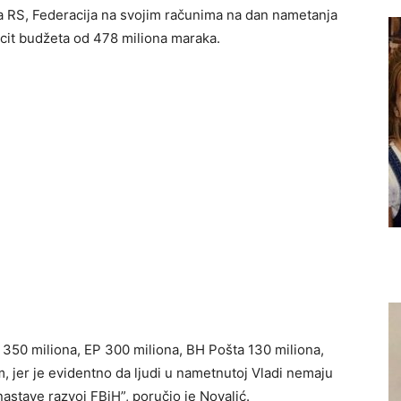
eta RS, Federacija na svojim računima na dan nametanja
ficit budžeta od 478 miliona maraka.
350 miliona, EP 300 miliona, BH Pošta 130 miliona,
, jer je evidentno da ljudi u nametnutoj Vladi nemaju
nastave razvoj FBiH”, poručio je Novalić.