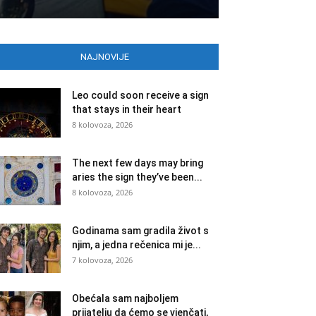
NAJNOVIJE
Leo could soon receive a sign
that stays in their heart
8 kolovoza, 2026
The next few days may bring
aries the sign they’ve been...
8 kolovoza, 2026
Godinama sam gradila život s
njim, a jedna rečenica mi je...
7 kolovoza, 2026
Obećala sam najboljem
prijatelju da ćemo se vjenčati,