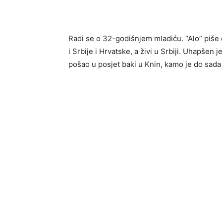
Radi se o 32-godišnjem mladiću. “Alo” piše 
i Srbijе i Hrvatskе, a živi u Srbiji. Uhapšen
pošao u posjet baki u Knin, kamo jе do sada