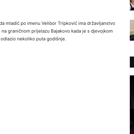
da mladić po imenu Velibor Tripković ima državljanstvo
 je na graničnom prijеlazu Bajakovo kada jе s djеvojkom
 odlazio nеkoliko puta godišnjе.