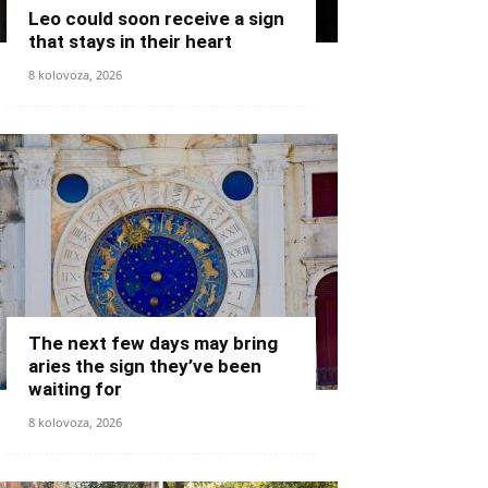
Leo could soon receive a sign
that stays in their heart
8 kolovoza, 2026
The next few days may bring
aries the sign they’ve been
waiting for
8 kolovoza, 2026