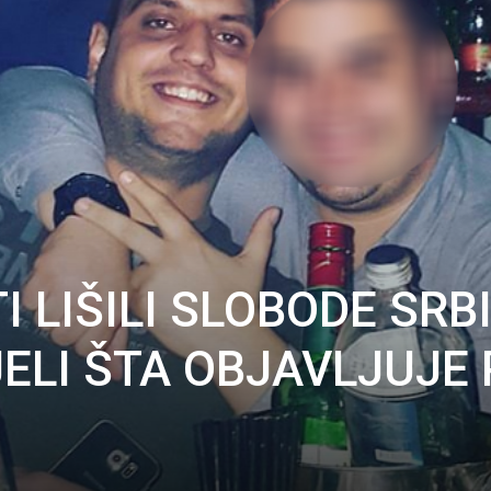
I LIŠILI SLOBODE SRB
JELI ŠTA OBJAVLJUJE