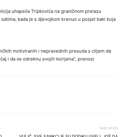
olicija uhapsila Tripkovića na graničnom prelazu
 satima, kada je s djevojkom krenuo u posjet baki koja
etničkih motiviranih i nepravednih presuda s ciljem da
čaj i da se odreknu svojih korijena”, prenosi
Next article
D
VULIĆ: SVE SANKCIJE SU DODIKU UVELI, JOŠ DA