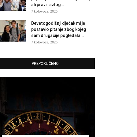
ali pravi razlog...
7 kolovoza, 2026
Devetogodišnji dječak mi je
postavio pitanje zbog kojeg
sam drugačije pogledala...
7 kolovoza, 2026
PREPORUČENO