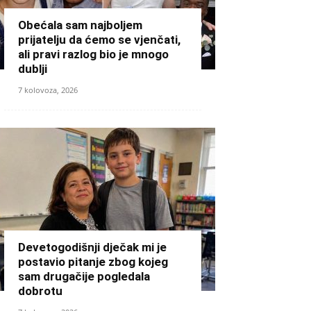
Obećala sam najboljem
prijatelju da ćemo se vjenčati,
ali pravi razlog bio je mnogo
dublji
7 kolovoza, 2026
Devetogodišnji dječak mi je
postavio pitanje zbog kojeg
sam drugačije pogledala
dobrotu