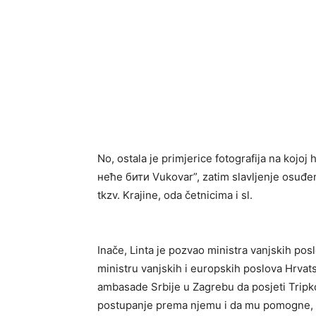
No, ostala je primjerice fotografija na kojo
неће бити Vukovar”, zatim slavljenje osuđen
tkzv. Krajine, oda četnicima i sl.
Inače, Linta je pozvao ministra vanjskih pos
ministru vanjskih i europskih poslova Hrva
ambasade Srbije u Zagrebu da posjeti Tripkov
postupanje prema njemu i da mu pomogne, sa