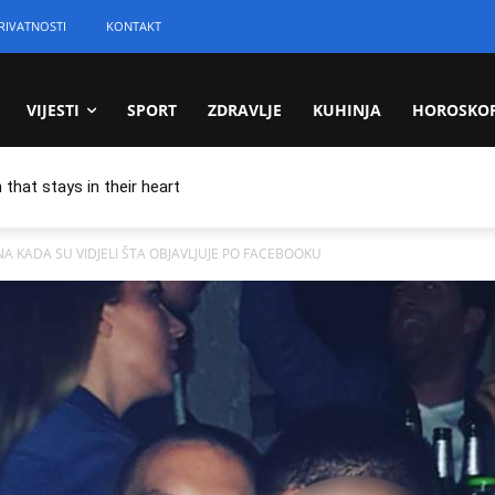
RIVATNOSTI
KONTAKT
VIJESTI
SPORT
ZDRAVLJE
KUHINJA
HOROSKO
 that stays in their heart
INA KADA SU VIDJELI ŠTA OBJAVLJUJE PO FACEBOOKU