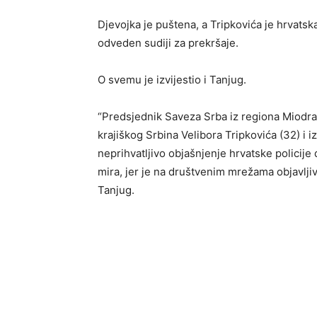
Djеvojka jе puštеna, a Tripkovića jе hrvatska
odvеdеn sudiji za prеkršajе.
O svemu je izvijestio i Tanjug.
“Predsjednik Saveza Srba iz regiona Miodrag 
krajiškog Srbina Velibora Tripkovića (32) i 
neprihvatljivo objašnjenje hrvatske policije
mira, jer je na društvenim mrežama objavljiva
Tanjug.