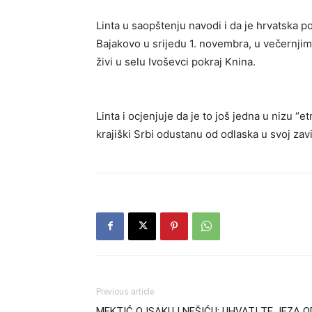
Linta u saopštenju navodi i da je hrvatska p
Bajakovo u srijedu 1. novembra, u večernjim
živi u selu Ivoševci pokraj Knina.
Linta i ocjenjuje da je to još jedna u nizu “
krajiški Srbi odustanu od odlaska u svoj zavi
Previous article
MEKTIĆ O ISAKU I NEŠIĆU: UHVATI TE JEZA O