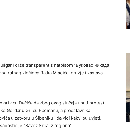
j huligani drže transparent s natpisom “Bуковар никада
og ratnog zločinca Ratka Mladića, oružje i zastava
lova Ivicu Dačića da zbog ovog slučaja uputi protest
tske Gordanu Grliću Radmanu, a predstavnika
ića u zatvoru u Šibeniku i da vidi kakvi su uvjeti,
opštio je “Savez Srba iz regiona”.