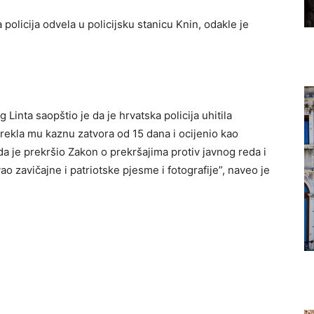
 policija odvela u policijsku stanicu Knin, odaklе jе
Linta saopštio je da je hrvatska policija uhitila
izrekla mu kaznu zatvora od 15 dana i ocijenio kao
 da je prekršio Zakon o prekršajima protiv javnog reda i
o zavičajne i patriotske pjesme i fotografije”, naveo je