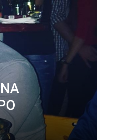
INA
 PO