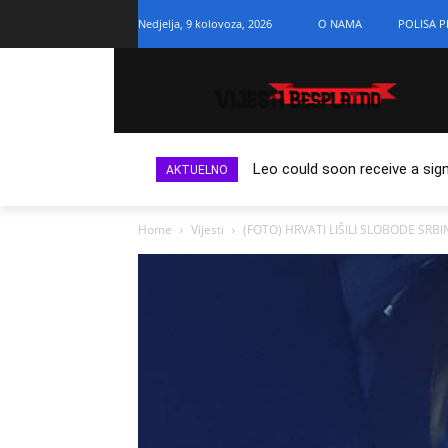
Nedjelja, 9 kolovoza, 2026
O NAMA
POLISA P
Leo could soon receive a sign
AKTUELNO
Home
Vijesti
(FOTO) HRVATI LIŠILI SLOBODE SRB