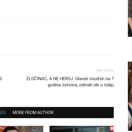
Next article
S
ZLOČINAC, A NE HEROJ: Glavaš osuđen na 7
godina zatvora, odmah ide u ćeliju
LES
MORE FROM AUTHOR