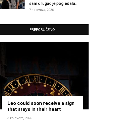
sam drugačije pogledala...
7 kolovoza, 2026
PREPORUČENO
Leo could soon receive a sign
that stays in their heart
8 kolovoza, 2026