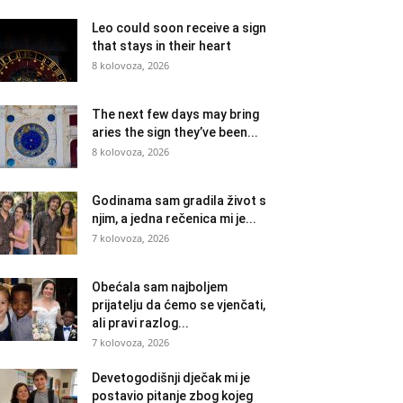
Leo could soon receive a sign
that stays in their heart
8 kolovoza, 2026
The next few days may bring
aries the sign they’ve been...
8 kolovoza, 2026
Godinama sam gradila život s
njim, a jedna rečenica mi je...
7 kolovoza, 2026
Obećala sam najboljem
prijatelju da ćemo se vjenčati,
ali pravi razlog...
7 kolovoza, 2026
Devetogodišnji dječak mi je
postavio pitanje zbog kojeg