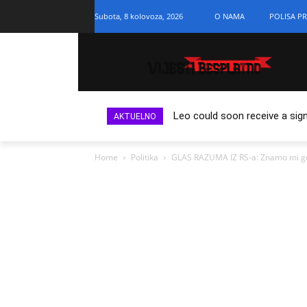
Subota, 8 kolovoza, 2026
O NAMA
POLISA PR
Leo could soon receive a sign
AKTUELNO
Home
Politika
GLAS RAZUMA IZ RS-a: Znamo mi gdje