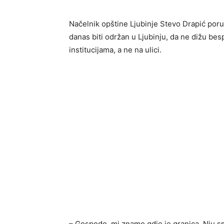
Načelnik opštine Ljubinje Stevo Drapić poruč
danas biti održan u Ljubinju, da ne dižu bes
institucijama, a ne na ulici.
– Gospodo, mi znamo gdje je granica. Nju smo s