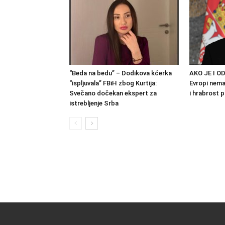
“Beda na bedu” – Dodikova kćerka
AKO JE I OD
“ispljuvala” FBiH zbog Kurtija:
Evropi nema 
Svečano dočekan ekspert za
i hrabrost 
istrebljenje Srba