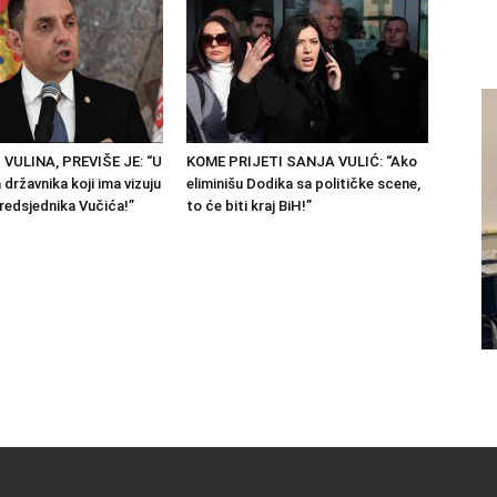
 VULINA, PREVIŠE JE: “U
KOME PRIJETI SANJA VULIĆ: “Ako
državnika koji ima vizuju
eliminišu Dodika sa političke scene,
predsjednika Vučića!”
to će biti kraj BiH!”