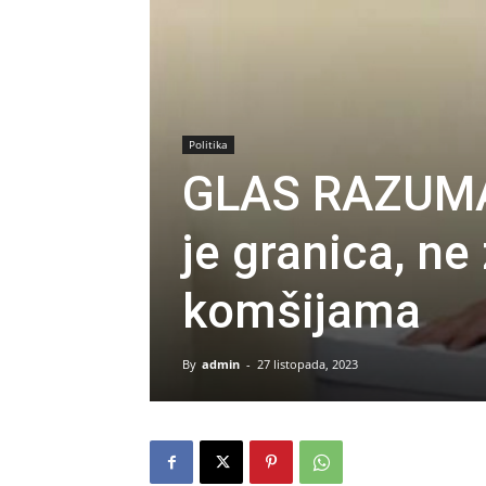
Politika
GLAS RAZUMA 
je granica, ne
komšijama
By
admin
-
27 listopada, 2023