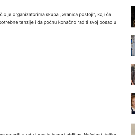
io je organizatorima skupa „Granica postoji“, koji će
potrebne tenzije i da počnu konačno raditi svoj posao u
tvorili u ratu i ona je jasna i vidljiva. Nažalost, toliko