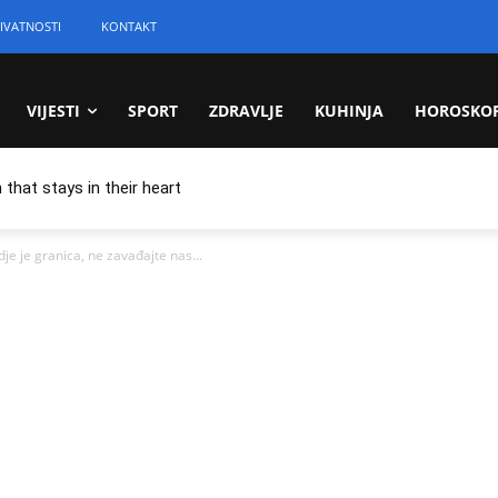
IVATNOSTI
KONTAKT
VIJESTI
SPORT
ZDRAVLJE
KUHINJA
HOROSKO
 that stays in their heart
 je granica, ne zavađajte nas...