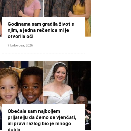
Godinama sam gradila život s
njim, a jedna rečenica mi je
otvorila oči
7 kolovoza, 2026
Obećala sam najboljem
prijatelju da ćemo se vjenčati,
ali pravi razlog bio je mnogo
dublji