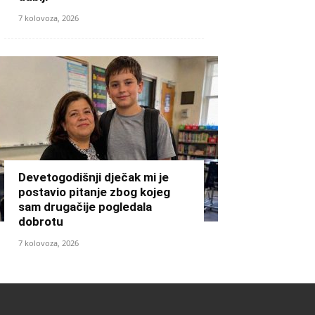
7 kolovoza, 2026
Devetogodišnji dječak mi je
postavio pitanje zbog kojeg
sam drugačije pogledala
dobrotu
7 kolovoza, 2026