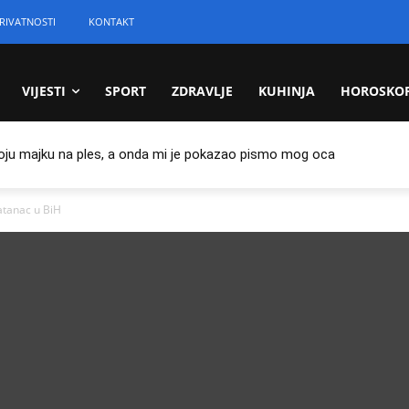
RIVATNOSTI
KONTAKT
VIJESTI
SPORT
ZDRAVLJE
KUHINJA
HOROSKO
oju majku na ples, a onda mi je pokazao pismo mog oca
atanac u BiH