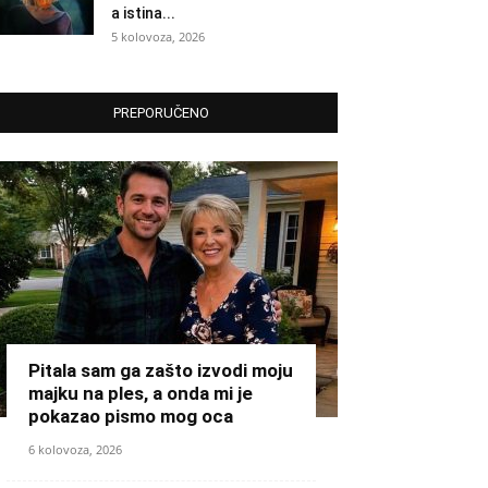
a istina...
5 kolovoza, 2026
PREPORUČENO
Pitala sam ga zašto izvodi moju
majku na ples, a onda mi je
pokazao pismo mog oca
6 kolovoza, 2026