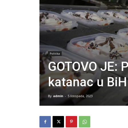
Politika
GOTOVO JE: Po
katanac u BiH
By
admin
-
5 listopada, 2023