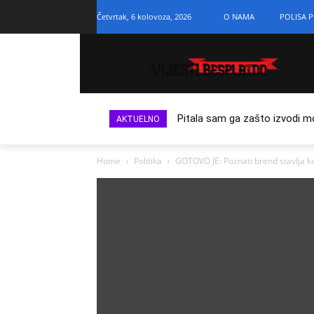
Četvrtak, 6 kolovoza, 2026
O NAMA
POLISA P
Pitala sam ga zašto izvodi m
AKTUELNO
Home
Politika
GOTOVO JE: Poznati brend stavlja k