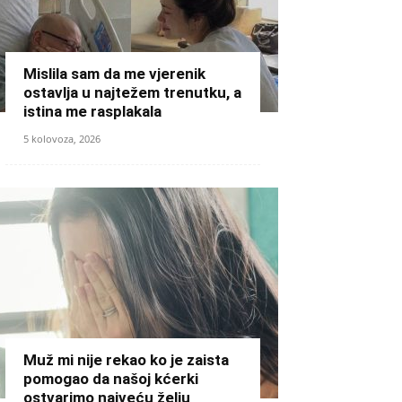
Mislila sam da me vjerenik
ostavlja u najtežem trenutku, a
istina me rasplakala
5 kolovoza, 2026
Muž mi nije rekao ko je zaista
pomogao da našoj kćerki
ostvarimo najveću želju