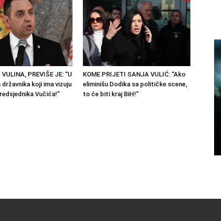
 VULINA, PREVIŠE JE: “U
KOME PRIJETI SANJA VULIĆ: “Ako
državnika koji ima vizuju
eliminišu Dodika sa političke scene,
predsjednika Vučića!”
to će biti kraj BiH!”