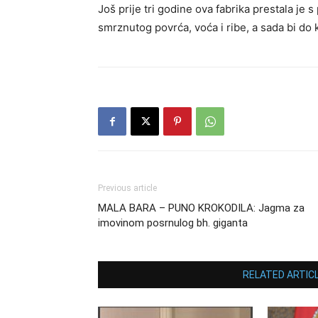
Još prije tri godine ova fabrika prestala je 
smrznutog povrća, voća i ribe, a sada bi do 
Previous article
MALA BARA – PUNO KROKODILA: Jagma za
imovinom posrnulog bh. giganta
RELATED ARTIC