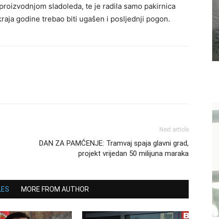
s proizvodnjom sladoleda, te je radila samo pakirnica
kraja godine trebao biti ugašen i posljednji pogon.
Next article
DAN ZA PAMĆENJE: Tramvaj spaja glavni grad,
projekt vrijedan 50 milijuna maraka
LES
MORE FROM AUTHOR