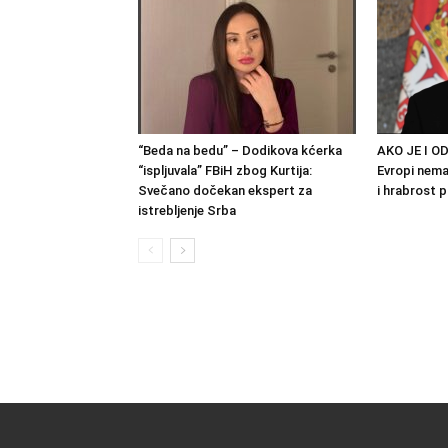
“Beda na bedu” – Dodikova kćerka
AKO JE I OD
“ispljuvala” FBiH zbog Kurtija:
Evropi nema 
Svečano dočekan ekspert za
i hrabrost 
istrebljenje Srba