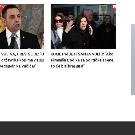
 VULINA, PREVIŠE JE: “U
KOME PRIJETI SANJA VULIĆ: “Ako
državnika koji ima vizuju
eliminišu Dodika sa političke scene,
predsjednika Vučića!”
to će biti kraj BiH!”