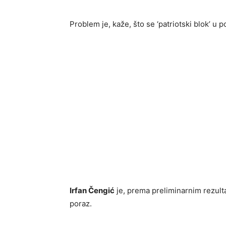
Problem je, kaže, što se ‘patriotski blok’ u p
Irfan Čengić
je, prema preliminarnim rezulta
poraz.