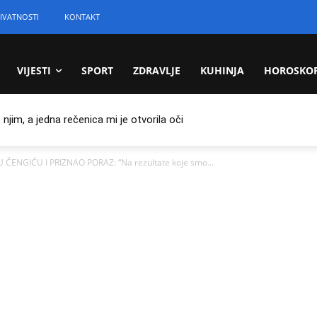
IVATNOSTI
KONTAKT
VIJESTI
SPORT
ZDRAVLJE
KUHINJA
HOROSKO
jim, a jedna rečenica mi je otvorila oči
ČENGIĆU I PRIZNAO PORAZ: “Na rezultate koje smo...