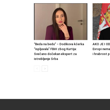
“Beda na bedu” – Dodikova kćerka
AKO JE I OD
“ispljuvala” FBiH zbog Kurtija:
Evropi nema 
Svečano dočekan ekspert za
i hrabrost 
istrebljenje Srba