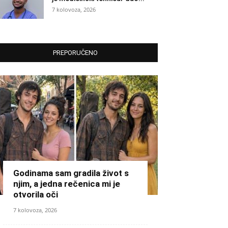
7 kolovoza, 2026
PREPORUČENO
Godinama sam gradila život s
njim, a jedna rečenica mi je
otvorila oči
7 kolovoza, 2026