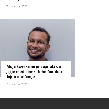
7 kolovoza, 2026
Moja kćerka mi je šapnula da
joj je medicinski tehničar dao
tajno obećanje
7 kolovoza, 2026