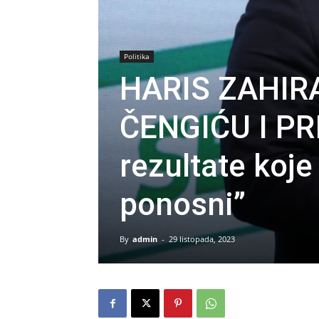
Politika
HARIS ZAHIR
ČENGIĆU I PR
rezultate koj
ponosni”
By
admin
-
29 listopada, 2023