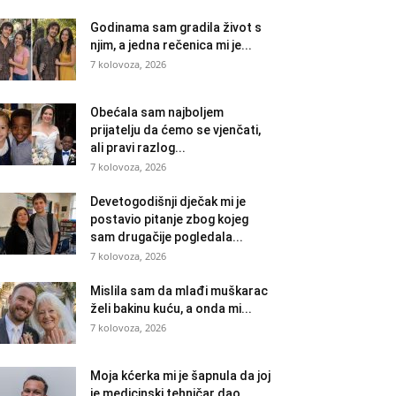
Godinama sam gradila život s
njim, a jedna rečenica mi je...
7 kolovoza, 2026
Obećala sam najboljem
prijatelju da ćemo se vjenčati,
ali pravi razlog...
7 kolovoza, 2026
Devetogodišnji dječak mi je
postavio pitanje zbog kojeg
sam drugačije pogledala...
7 kolovoza, 2026
Mislila sam da mlađi muškarac
želi bakinu kuću, a onda mi...
7 kolovoza, 2026
Moja kćerka mi je šapnula da joj
je medicinski tehničar dao...