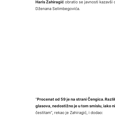
Haris Zahiragić
obratio se javnosti kazavši 
Dženana Selimbegovića.
“
Procenat od 59 je na strani Čengica. Razli
glasova, nedostižno je u tom smislu, iako n
čestitam”, rekao je Zahiragić, i dodao: