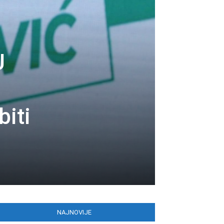
U
biti
NAJNOVIJE