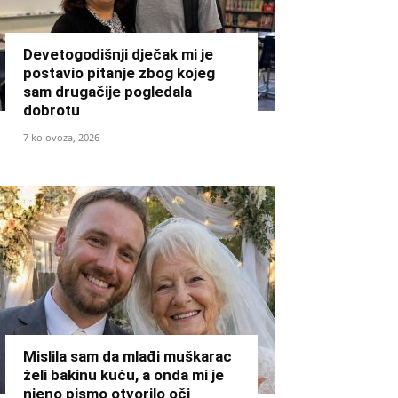
Devetogodišnji dječak mi je
postavio pitanje zbog kojeg
sam drugačije pogledala
dobrotu
7 kolovoza, 2026
Mislila sam da mlađi muškarac
želi bakinu kuću, a onda mi je
njeno pismo otvorilo oči