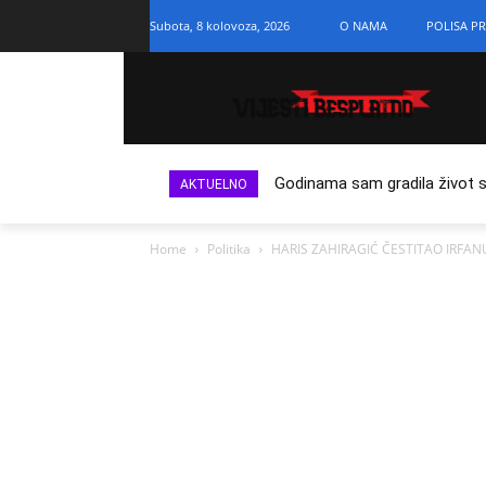
Subota, 8 kolovoza, 2026
O NAMA
POLISA PR
Godinama sam gradila život s n
AKTUELNO
Home
Politika
HARIS ZAHIRAGIĆ ČESTITAO IRFANU 