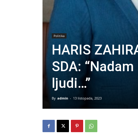
Politika
HARIS ZAHIR
SDA: “Nadam s
ljudi…”
By
admin
-
13 listopada, 2023