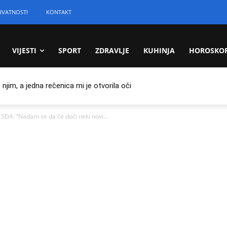
IVATNOSTI
KONTAKT
VIJESTI
SPORT
ZDRAVLJE
KUHINJA
HOROSKO
jim, a jedna rečenica mi je otvorila oči
A: “Nadam se da će doći neki novi...