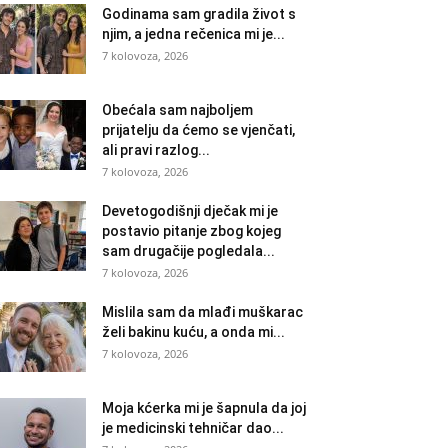
Godinama sam gradila život s
njim, a jedna rečenica mi je...
7 kolovoza, 2026
Obećala sam najboljem
prijatelju da ćemo se vjenčati,
ali pravi razlog...
7 kolovoza, 2026
Devetogodišnji dječak mi je
postavio pitanje zbog kojeg
sam drugačije pogledala...
7 kolovoza, 2026
Mislila sam da mlađi muškarac
želi bakinu kuću, a onda mi...
7 kolovoza, 2026
Moja kćerka mi je šapnula da joj
je medicinski tehničar dao...