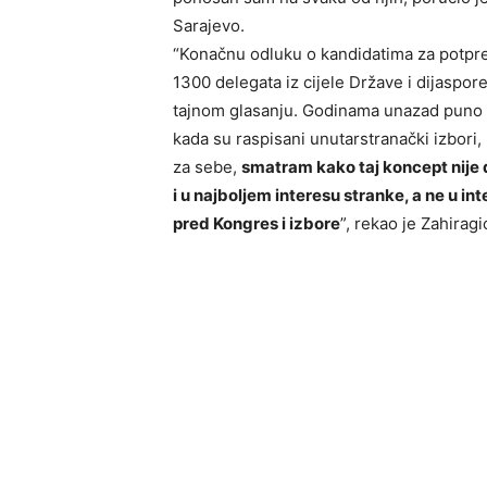
Sarajevo.
“Konačnu odluku o kandidatima za potpre
1300 delegata iz cijele Države i dijaspor
tajnom glasanju. Godinama unazad puno sa
kada su raspisani unutarstranački izbori
za sebe,
smatram kako taj koncept nije 
i u najboljem interesu stranke, a ne u i
pred Kongres i izbore
”, rekao je Zahiragi