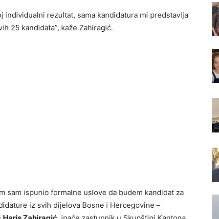
 individualni rezultat, sama kandidatura mi predstavlja
ih 25 kandidata”, kaže Zahiragić.
em sam ispunio formalne uslove da budem kandidat za
idature iz svih dijelova Bosne i Hercegovine –
e
Haris Zahiragić
, inače zastupnik u Skupštini Kantona