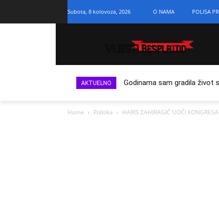
Subota, 8 kolovoza, 2026
O NAMA
POLISA PR
Godinama sam gradila život s n
AKTUELNO
Home
Politika
HARIS ZAHIRAGIĆ UOČI KONGRESA SD