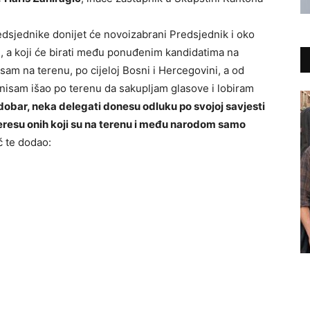
dsjednike donijet će novoizabrani Predsjednik i oko
e, a koji će birati među ponuđenim kandidatima na
m na terenu, po cijeloj Bosni i Hercegovini, a od
, nisam išao po terenu da sakupljam glasove i lobiram
dobar, neka delegati donesu odluku po svojoj savjesti
nteresu onih koji su na terenu i među narodom samo
ć te dodao: