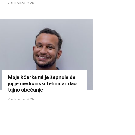
7 kolovoza, 2026
Moja kćerka mi je šapnula da
joj je medicinski tehničar dao
tajno obećanje
7 kolovoza, 2026