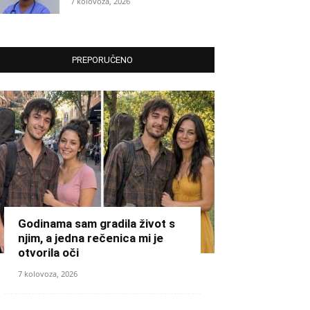
7 kolovoza, 2026
PREPORUČENO
Godinama sam gradila život s
njim, a jedna rečenica mi je
otvorila oči
7 kolovoza, 2026