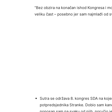
“Bez obzira na konačan ishod Kongresa i moj
veliku čast – posebno jer sam najmlađi od sv
Sutra se održava 8. kongres SDA na koj
potpredsjednika Stranke. Dobio sam kand
ponosan sam na svaku od njih, poručio j