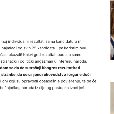
moj individualni rezultat, sama kandidatura mi
m najmlađi od svih 25 kandidata – pa koristim ovu
 čast ukazali! Kakvi god rezultati budu, a samo
 stranački i politički angažman u interesu naroda,
dam se da će sutrašnji Kongres rezultatirati
tranke, da će u njeno rukovodstvo i organe doći
tati oni koji su opravdali dosadašnje povjerenje, te da će
 bošnjačkog naroda iz cijelog postupka izaći još