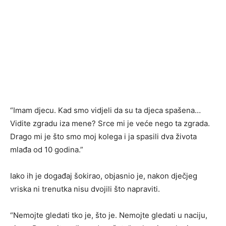
“Imam djecu. Kad smo vidjeli da su ta djeca spašena…
Vidite zgradu iza mene? Srce mi je veće nego ta zgrada.
Drago mi je što smo moj kolega i ja spasili dva života
mlađa od 10 godina.”
Iako ih je događaj šokirao, objasnio je, nakon dječjeg
vriska ni trenutka nisu dvojili što napraviti.
“Nemojte gledati tko je, što je. Nemojte gledati u naciju,