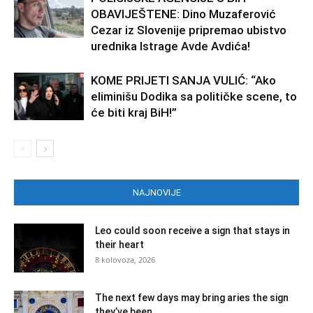
OBAVIJEŠTENE: Dino Muzaferović
Cezar iz Slovenije pripremao ubistvo
urednika Istrage Avde Avdića!
KOME PRIJETI SANJA VULIĆ: “Ako
eliminišu Dodika sa političke scene, to
će biti kraj BiH!”
NAJNOVIJE
Leo could soon receive a sign that stays in
their heart
8 kolovoza, 2026
The next few days may bring aries the sign
they’ve been...