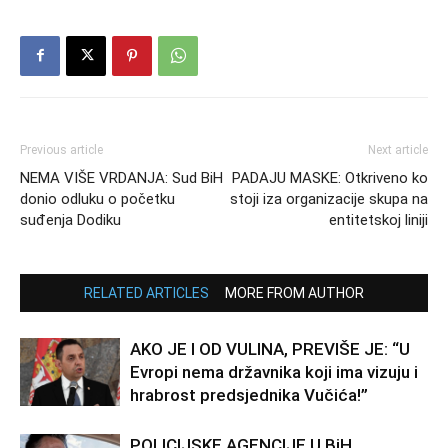
Previous article
Next article
NEMA VIŠE VRDANJA: Sud BiH
PADAJU MASKE: Otkriveno ko
donio odluku o početku
stoji iza organizacije skupa na
suđenja Dodiku
entitetskoj liniji
RELATED ARTICLES
MORE FROM AUTHOR
AKO JE I OD VULINA, PREVIŠE JE: “U
Evropi nema državnika koji ima vizuju i
hrabrost predsjednika Vučića!”
POLICIJSKE AGENCIJE U BiH