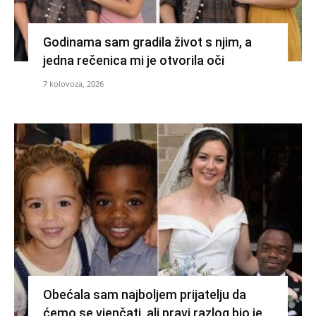
Godinama sam gradila život s njim, a
jedna rečenica mi je otvorila oči
7 kolovoza, 2026
Obećala sam najboljem prijatelju da
ćemo se vjenčati, ali pravi razlog bio je