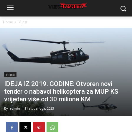
Home
Vijesti
Vijesti
IDEJA IZ 2019. GODINE: Otvoren novi
tender o nabavci helikoptera za MUP KS
vrijedan više od 30 miliona KM
By
admin
-
11 studenoga, 2023