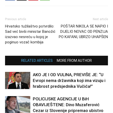
Previous article
Next article
Hrvatsko tužilaštvo potvrdilo:
POŠTAR NIKOLA SE NAPIO I
Sad već bivši ministar Banožić
DIJELIO NOVAC OD PENZIJA
izazvao nesreću u kojoj je
PO KAFANI, UBRZO UHAPŠEN
poginuo vozač kombija
RELATED ARTICLES
MORE FROM AUTHOR
AKO JE I OD VULINA, PREVIŠE JE: “U
Evropi nema državnika koji ima vizuju i
hrabrost predsjednika Vučića!”
POLICIJSKE AGENCIJE U BiH
OBAVIJEŠTENE: Dino Muzaferović
Cezar iz Slovenije pripremao ubistvo