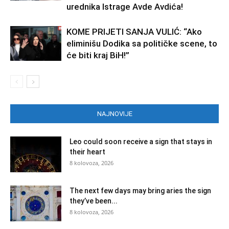
urednika Istrage Avde Avdića!
KOME PRIJETI SANJA VULIĆ: “Ako
eliminišu Dodika sa političke scene, to
će biti kraj BiH!”
NAJNOVIJE
Leo could soon receive a sign that stays in
their heart
8 kolovoza, 2026
The next few days may bring aries the sign
they’ve been...
8 kolovoza, 2026