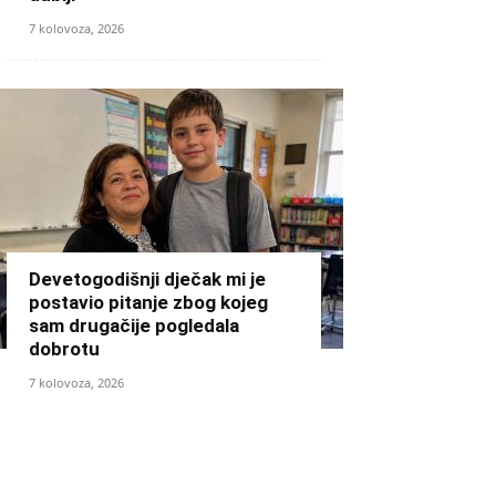
7 kolovoza, 2026
Devetogodišnji dječak mi je
postavio pitanje zbog kojeg
sam drugačije pogledala
dobrotu
7 kolovoza, 2026