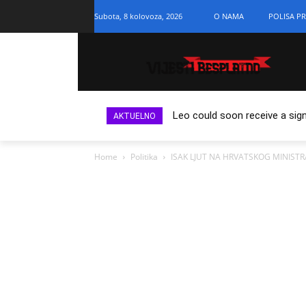
Subota, 8 kolovoza, 2026
O NAMA
POLISA PR
Leo could soon receive a sign
AKTUELNO
Home
Politika
ISAK LJUT NA HRVATSKOG MINISTRA: