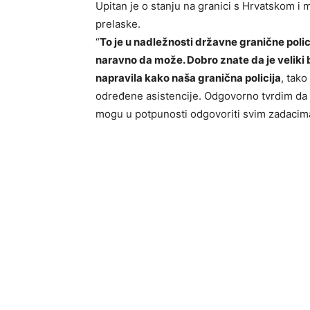
Upitan je o stanju na granici s Hrvatskom i 
prelaske.
“
To je u nadležnosti državne granične poli
naravno da može. Dobro znate da je veliki
napravila kako naša granična policija
, tako
određene asistencije. Odgovorno tvrdim da gr
mogu u potpunosti odgovoriti svim zadacima k