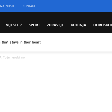
IVATNOSTI
KONTAKT
VIJESTI
SPORT
ZDRAVLJE
KUHINJA
HOROSKO
 that stays in their heart
 To je neozbiljno