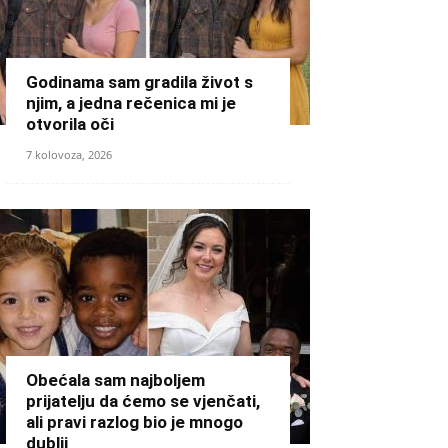
Godinama sam gradila život s
njim, a jedna rečenica mi je
otvorila oči
7 kolovoza, 2026
Obećala sam najboljem
prijatelju da ćemo se vjenčati,
ali pravi razlog bio je mnogo
dublji