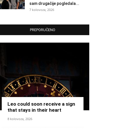
sam drugačije pogledala...
7 kolovoza, 2026
PREPORUČENO
Leo could soon receive a sign
that stays in their heart
8 kolovoza, 2026