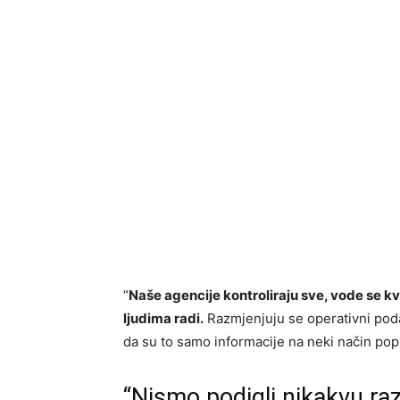
“
Naše agencije kontroliraju sve, vode se kv
ljudima radi.
Razmjenjuju se operativni poda
da su to samo informacije na neki način popu
“Nismo podigli nikakvu raz