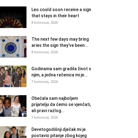
Leo could soon receive a sign
that stays in their heart
8 kolovoza, 2026
The next few days may bring
aries the sign they’ve been...
8 kolovoza, 2026
Godinama sam gradila život s
njim, a jedna rečenica mi je...
7 kolovoza, 2026
Obećala sam najboljem
prijatelju da ćemo se vjenčati,
ali pravi razlog...
7 kolovoza, 2026
Devetogodišnji dječak mi je
postavio pitanje zbog kojeg