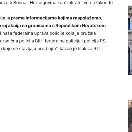
može li Bosna i Hercegovina kontrolirati sve nezakonite
cije, a prema informacijama kojima raspolažemo,
 broj akcija na granicama s Republikom Hrvatskom
 i naša federalna uprava policije koja je pružala
anična policija BiH, federalna policija i policija RS
oje se stavljaju pred njih”, kazao je Isak za RTL.