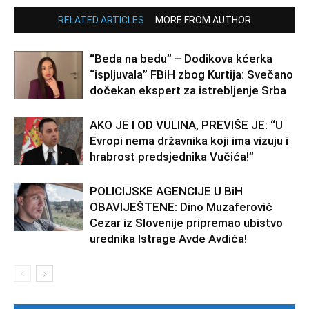
RELATED ARTICLES
MORE FROM AUTHOR
“Beda na bedu” – Dodikova kćerka
“ispljuvala” FBiH zbog Kurtija: Svečano
dočekan ekspert za istrebljenje Srba
AKO JE I OD VULINA, PREVIŠE JE: “U
Evropi nema državnika koji ima vizuju i
hrabrost predsjednika Vučića!”
POLICIJSKE AGENCIJE U BiH
OBAVIJEŠTENE: Dino Muzaferović
Cezar iz Slovenije pripremao ubistvo
urednika Istrage Avde Avdića!