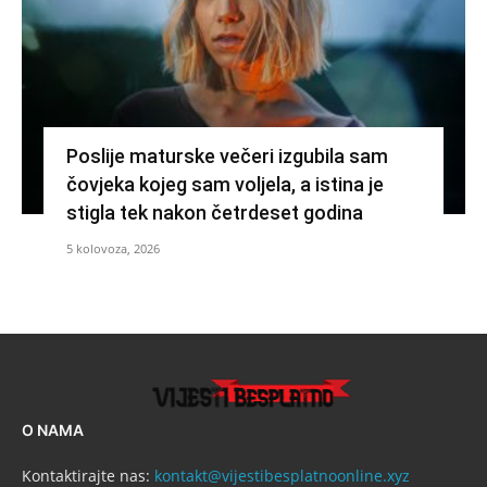
Poslije maturske večeri izgubila sam
čovjeka kojeg sam voljela, a istina je
stigla tek nakon četrdeset godina
5 kolovoza, 2026
O NAMA
Kontaktirajte nas:
kontakt@vijestibesplatnoonline.xyz