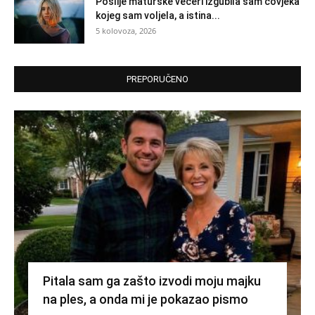
Poslije maturske večeri izgubila sam čovjeka
kojeg sam voljela, a istina...
5 kolovoza, 2026
PREPORUČENO
Pitala sam ga zašto izvodi moju majku
na ples, a onda mi je pokazao pismo