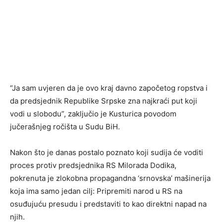
“Јa sam uvjeren da je ovo kraj davno započetog ropstva i
da predsjednik Republike Srpske zna najkraći put koji
vodi u slobodu”, zaključio je Kusturica povodom
jučerašnjeg ročišta u Sudu BiH.
Nakon što je danas postalo poznato koji sudija će voditi
proces protiv predsjednika RS Milorada Dodika,
pokrenuta je zlokobna propagandna ‘srnovska’ mašinerija
koja ima samo jedan cilj: Pripremiti narod u RS na
osuđujuću presudu i predstaviti to kao direktni napad na
njih.