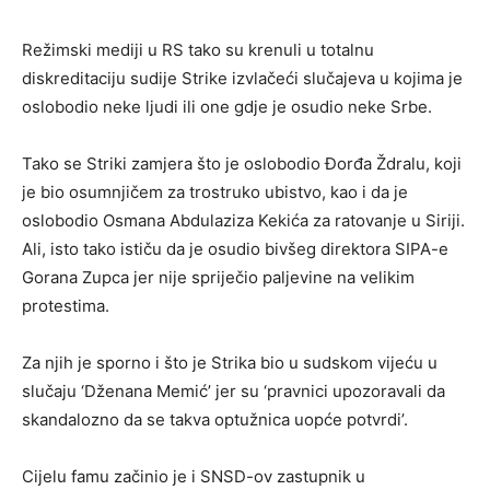
Režimski mediji u RS tako su krenuli u totalnu
diskreditaciju sudije Strike izvlačeći slučajeva u kojima je
oslobodio neke ljudi ili one gdje je osudio neke Srbe.
Tako se Striki zamjera što je oslobodio Đorđa Ždralu, koji
je bio osumnjičem za trostruko ubistvo, kao i da je
oslobodio Osmana Abdulaziza Kekića za ratovanje u Siriji.
Ali, isto tako ističu da je osudio bivšeg direktora SIPA-e
Gorana Zupca jer nije spriječio paljevine na velikim
protestima.
Za njih je sporno i što je Strika bio u sudskom vijeću u
slučaju ‘Dženana Memić’ jer su ‘pravnici upozoravali da
skandalozno da se takva optužnica uopće potvrdi’.
Cijelu famu začinio je i SNSD-ov zastupnik u