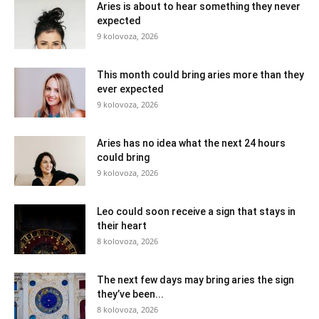
Aries is about to hear something they never
expected
9 kolovoza, 2026
This month could bring aries more than they
ever expected
9 kolovoza, 2026
Aries has no idea what the next 24 hours
could bring
9 kolovoza, 2026
Leo could soon receive a sign that stays in
their heart
8 kolovoza, 2026
The next few days may bring aries the sign
they’ve been...
8 kolovoza, 2026