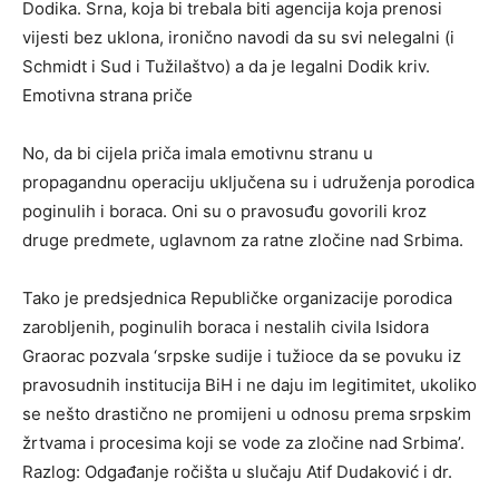
Dodika. Srna, koja bi trebala biti agencija koja prenosi
vijesti bez uklona, ironično navodi da su svi nelegalni (i
Schmidt i Sud i Tužilaštvo) a da je legalni Dodik kriv.
Emotivna strana priče
No, da bi cijela priča imala emotivnu stranu u
propagandnu operaciju uključena su i udruženja porodica
poginulih i boraca. Oni su o pravosuđu govorili kroz
druge predmete, uglavnom za ratne zločine nad Srbima.
Tako je predsjednica Republičke organizacije porodica
zarobljenih, poginulih boraca i nestalih civila Isidora
Graorac pozvala ‘srpske sudije i tužioce da se povuku iz
pravosudnih institucija BiH i ne daju im legitimitet, ukoliko
se nešto drastično ne promijeni u odnosu prema srpskim
žrtvama i procesima koji se vode za zločine nad Srbima’.
Razlog: Odgađanje ročišta u slučaju Atif Dudaković i dr.