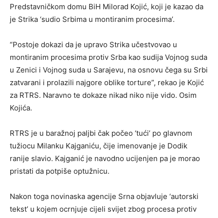
Predstavničkom domu BiH Milorad Kojić, koji je kazao da
je Strika ‘sudio Srbima u montiranim procesima’.
“Postoje dokazi da je upravo Strika učestvovao u
montiranim procesima protiv Srba kao sudija Vojnog suda
u Zenici i Vojnog suda u Sarajevu, na osnovu čega su Srbi
zatvarani i prolazili najgore oblike torture”, rekao je Kojić
za RTRS. Naravno te dokaze nikad niko nije vido. Osim
Kojića.
RTRS je u baražnoj paljbi čak počeo ‘tući’ po glavnom
tužiocu Milanku Kajganiću, čije imenovanje je Dodik
ranije slavio. Kajganić je navodno ucijenjen pa je morao
pristati da potpiše optužnicu.
Nakon toga novinaska agencije Srna objavluje ‘autorski
tekst’ u kojem ocrnjuje cijeli svijet zbog procesa protiv