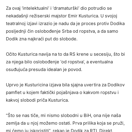
Za ovaj ‘intelektualni’ i ‘dramaturški’ dio potrudio se
nekadašnji režiserski majstor Emir Kusturica. U svojoj
teatralnoj izjavi izrazio je nadu da je proces protiv Dodika
posljednji čin oslobođenje Srba od ropstva, a da samo
Dodik zna najkraći put do slobode.
Očito Kusturica navija na to da RS krene u secesiju, što bi
za njega bilo oslobođenje ‘od ropstva’, a eventualna
osuđujuća presuda idealan je povod.
Uprvo je Kusturicina izjava bila sjajna uvertira za Dodikov
pamflet u kojem faktički pojašnjava o kakvom ropstvu i
kakvoj slobodi priča Kusturica.
“Što se nas tiče, mi nismo slobodni u BiH, ona nije naša
zemlja da u njoj možemo ostati. Prva prilika koja se pruži,
mi ćemo ju iskoristiti”, rekao je Dodik za RTL Direkt.