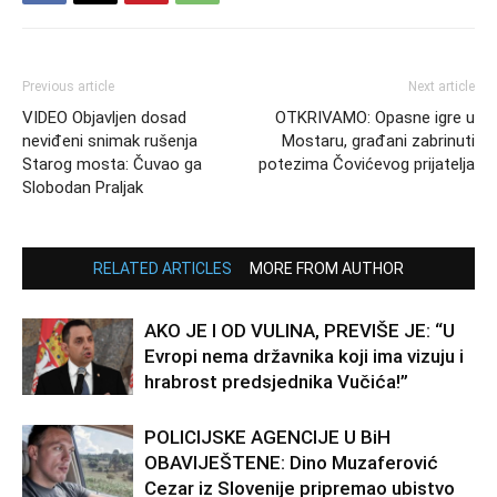
Previous article
Next article
VIDEO Objavljen dosad
OTKRIVAMO: Opasne igre u
neviđeni snimak rušenja
Mostaru, građani zabrinuti
Starog mosta: Čuvao ga
potezima Čovićevog prijatelja
Slobodan Praljak
RELATED ARTICLES
MORE FROM AUTHOR
AKO JE I OD VULINA, PREVIŠE JE: “U
Evropi nema državnika koji ima vizuju i
hrabrost predsjednika Vučića!”
POLICIJSKE AGENCIJE U BiH
OBAVIJEŠTENE: Dino Muzaferović
Cezar iz Slovenije pripremao ubistvo