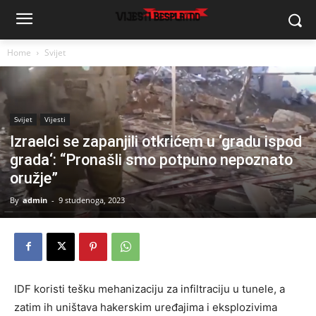
Home
Svijet
Svijet
Vijesti
Izraelci se zapanjili otkrićem u ‘gradu ispod
grada‘: “Pronašli smo potpuno nepoznato
oružje”
By
admin
-
9 studenoga, 2023
IDF koristi tešku mehanizaciju za infiltraciju u tunele, a
zatim ih uništava hakerskim uređajima i eksplozivima