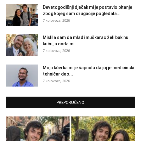
Devetogodišnji dječak mi je postavio pitanje
zbog kojeg sam drugačije pogledala...
7 kolovoza, 2026
Mislila sam da mlađi muškarac želi bakinu
kuću, a onda mi...
7 kolovoza, 2026
Moja kćerka mi je šapnula da joj je medicinski
tehničar dao...
7 kolovoza, 2026
PREPORUČENO