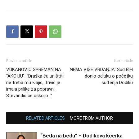
Previous article
Next article
VUKANOVIĆ SPREMAN NA
NEMA VIŠE VRDANJA: Sud BiH
“AKCIJU”: “Draška ću uništiti,
donio odluku o početku
ne treba mu Đajić, Trivić je
suđenja Dodiku
imala prilike za popravni,
Stevandić će uskoro…”
RELATED ARTICLES
MORE FROM AUTHOR
“Beda na bedu” – Dodikova kćerka