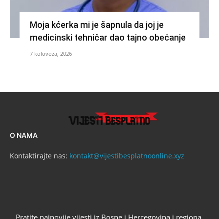
Moja kćerka mi je šapnula da joj je
medicinski tehničar dao tajno obećanje
7 kolovoza, 2026
O NAMA
Kontaktirajte nas:
kontakt@vijestibesplatnoonline.xyz
Pratite najnovije vijesti iz Bosne i Hercegovina i regiona.