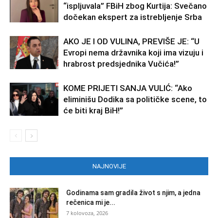
“ispljuvala” FBiH zbog Kurtija: Svečano
dočekan ekspert za istrebljenje Srba
AKO JE I OD VULINA, PREVIŠE JE: “U
Evropi nema državnika koji ima vizuju i
hrabrost predsjednika Vučića!”
KOME PRIJETI SANJA VULIĆ: “Ako
eliminišu Dodika sa političke scene, to
će biti kraj BiH!”
NAJNOVIJE
Godinama sam gradila život s njim, a jedna
rečenica mi je...
7 kolovoza, 2026