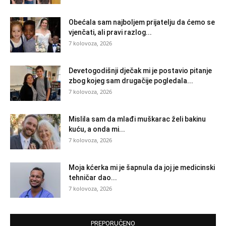
Obećala sam najboljem prijatelju da ćemo se
vjenčati, ali pravi razlog...
7 kolovoza, 2026
Devetogodišnji dječak mi je postavio pitanje
zbog kojeg sam drugačije pogledala...
7 kolovoza, 2026
Mislila sam da mlađi muškarac želi bakinu
kuću, a onda mi...
7 kolovoza, 2026
Moja kćerka mi je šapnula da joj je medicinski
tehničar dao...
7 kolovoza, 2026
PREPORUČENO