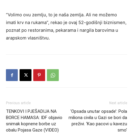
“Volimo ovu zemlju, to je naša zemlja. Ali ne možemo
imati krv na rukama”, rekao je ovaj 52-godišnji biznismen,
poznat po restoranima, pekarama i nargila barovima u
arapskom vlasništvu.
Previous article
Next article
TENKOVI I PJEŠADIJA NA
‘Opsada unutar opsade’: Pola
BORCE HAMASA: IDF objavio
miliona civila u Gazi se bori da
snimak kopnene borbe uz
preživi. ‘Kao pacovi u kavezu
obalu Pojasa Gaze (VIDEO)
smo’