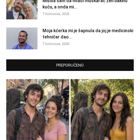
Mislila sam da mlađi muškarac želi bakinu
kuću, a onda mi...
7 kolovoza, 2026
Moja kćerka mi je šapnula da joj je medicinski
tehničar dao...
7 kolovoza, 2026
PREPORUČENO