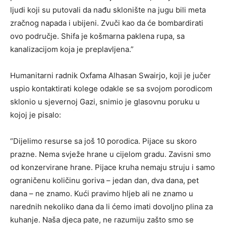
ljudi koji su putovali da nađu sklonište na jugu bili meta
zračnog napada i ubijeni. Zvuči kao da će bombardirati
ovo područje. Shifa je košmarna paklena rupa, sa
kanalizacijom koja je preplavljena.”
Humanitarni radnik Oxfama Alhasan Swairjo, koji je jučer
uspio kontaktirati kolege odakle se sa svojom porodicom
sklonio u sjevernoj Gazi, snimio je glasovnu poruku u
kojoj je pisalo:
“Dijelimo resurse sa još 10 porodica. Pijace su skoro
prazne. Nema svježe hrane u cijelom gradu. Zavisni smo
od konzervirane hrane. Pijace kruha nemaju struju i samo
ograničenu količinu goriva – jedan dan, dva dana, pet
dana – ne znamo. Kući pravimo hljeb ali ne znamo u
narednih nekoliko dana da li ćemo imati dovoljno plina za
kuhanje. Naša djeca pate, ne razumiju zašto smo se