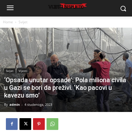
Home
Svijet
Svijet
Vijesti
‘Opsada unutar opsade’: Pola miliona civila
u Gazi se bori da preživi. ‘Kao pacovi u
kavezu smo’
By
admin
-
4 studenoga, 2023