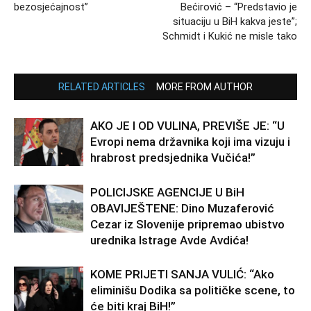
bezosjećajnost”
Bećirović – “Predstavio je
situaciju u BiH kakva jeste”;
Schmidt i Kukić ne misle tako
RELATED ARTICLES
MORE FROM AUTHOR
AKO JE I OD VULINA, PREVIŠE JE: “U
Evropi nema državnika koji ima vizuju i
hrabrost predsjednika Vučića!”
POLICIJSKE AGENCIJE U BiH
OBAVIJEŠTENE: Dino Muzaferović
Cezar iz Slovenije pripremao ubistvo
urednika Istrage Avde Avdića!
KOME PRIJETI SANJA VULIĆ: “Ako
eliminišu Dodika sa političke scene, to
će biti kraj BiH!”