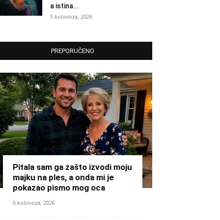
a istina...
5 kolovoza, 2026
PREPORUČENO
Pitala sam ga zašto izvodi moju
majku na ples, a onda mi je
pokazao pismo mog oca
6 kolovoza, 2026