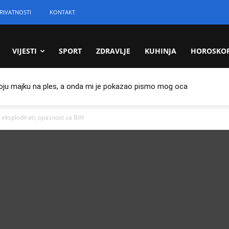
RIVATNOSTI
KONTAKT
VIJESTI
SPORT
ZDRAVLJE
KUHINJA
HOROSKO
oju majku na ples, a onda mi je pokazao pismo mog oca
ksplodirati, opasnost za BiH