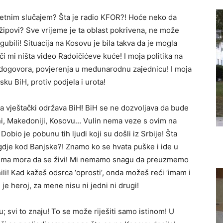
sretnim slučajem? Šta je radio KFOR?! Hoće neko da
džipovi? Sve vrijeme je ta oblast pokrivena, ne može
ubili! Situacija na Kosovu je bila takva da je mogla
či mi ništa video Radoičićeve kuće! I moja politika na
dogovora, povjerenja u međunarodnu zajednicu! I moja
ku BiH, protiv podjela i urota!
ja vještački održava BiH! BiH se ne dozvoljava da bude
ni, Makedoniji, Kosovu… Vulin nema veze s ovim na
Dobio je pobunu tih ljudi koji su došli iz Srbije! Šta
gdje kod Banjske?! Znamo ko se hvata puške i ide u
 kojima mora da se živi! Mi nemamo snagu da preuzmemo
i! Kad kažeš odsrca ‘oprosti’, onda možeš reći ‘imam i
 je heroj, za mene nisu ni jedni ni drugi!
; svi to znaju! To se može riješiti samo istinom! U