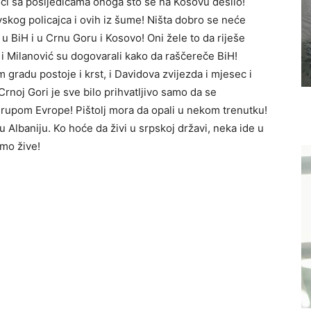
či sa posljedicama onoga što se na Kosovu desilo!
ovskog policajca i ovih iz šume! Ništa dobro se neće
 u BiH i u Crnu Goru i Kosovo! Oni žele to da riješe
k i Milanović su dogovarali kako da raščereče BiH!
gradu postoje i krst, i Davidova zvijezda i mjesec i
Crnoj Gori je sve bilo prihvatljivo samo da se
 rupom Evrope! Pištolj mora da opali u nekom trenutku!
u Albaniju. Ko hoće da živi u srpskoj državi, neka ide u
amo žive!