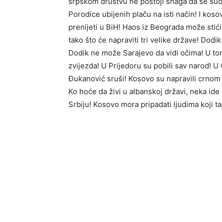
srpskom društvu ne postoji snaga da se suo
Porodice ubijenih plaču na isti način! I kos
prenijeti u BiH! Haos iz Beograda može stići
tako što će napraviti tri velike države! Dodi
Dodik ne može Sarajevo da vidi očima! U tom 
zvijezda! U Prijedoru su pobili sav narod! U 
Đukanović sruši! Kosovo su napravili crnom
Ko hoće da živi u albanskoj državi, neka ide 
Srbiju! Kosovo mora pripadati ljudima koji t