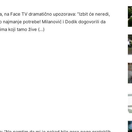
 na Face TV dramatično upozorava: “Izbit će neredi,
o najmanje potrebe! Milanović i Dodik dogovorili da
ima koji tamo žive (…)
 “Ne pamtim da mi je nekad bilo gore nego proteklih