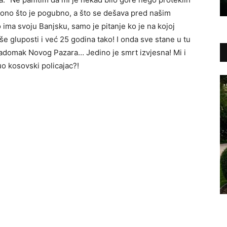
 ono što je pogubno, a što se dešava pred našim
ima svoju Banjsku, samo je pitanje ko je na kojoj
e gluposti i već 25 godina tako! I onda sve stane u tu
adomak Novog Pazara… Jedino je smrt izvjesna! Mi i
uo kosovski policajac?!