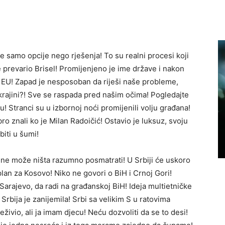
 samo opcije nego rješenja! To su realni procesi koji
 prevario Brisel! Promijenjeno je ime države i nakon
 EU! Zapad je nesposoban da riješi naše probleme,
 Ukrajini?! Sve se raspada pred našim očima! Pogledajte
u! Stranci su u izbornoj noći promijenili volju građana!
ro znali ko je Milan Radoičić! Ostavio je luksuz, svoju
biti u šumi!
e ne može ništa razumno posmatrati! U Srbiji će uskoro
plan za Kosovo! Niko ne govori o BiH i Crnoj Gori!
i Sarajevo, da radi na građanskoj BiH! Ideja multietničke
Srbija je zanijemila! Srbi sa velikim S u ratovima
reživio, ali ja imam djecu! Neću dozvoliti da se to desi!