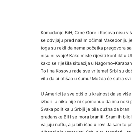
Komadanje BiH, Crne Gore i Kosova nisu više
se odvijaju pred našim očima! Makedoniju je
toga su rekli da nema početka pregovora sa
nisu ni svoje! Kako misle riješiti konflikt u
kako se riješila situacija u Nagorno-Karabah
To i na Kosovu rade sve vrijeme! Srbi su dob
vilu da bi otišao u šumu! Možda će sutra svi 
U Americi je sve otišlo u krajnost da se viš
izbori, a niko nije ni spomenuo da ima neki 
Svaka politika u Srbiji je bila dužna da bran
građanske BiH se mora braniti! Sram ih bilo! 
valjaju naftu, a ja bih išao u rov! Ja sam to p