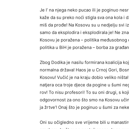
Je l’ na njega neko pucao ili je poginuo ne
kaže da su preko noći stigla sva ona kola i 
miš da prođe! Na Kosovu su u nedjelju svi izg
samo da eksplodira i eksplodirala je! Ne zna
Kosovu je poražena – politika međusobnog 
politika u BiH je poražena – borba za građans
Zbog Dodika je nasilu formirana koalicija ko
normalna država! Haos je u Crnoj Gori, Bos
Kosovu! Vučić je na kraju dobio veliko ništa! 
natjera oca troje djece da pogine u šumi ne
rov! To nisu profesori! To su oni drugi, s
odgovornost za ono što smo na Kosovu učinil
ja žrtve’! Onaj što je poginuo u šumi za neke
Oni su očigledno sve vrijeme bili u manastiru