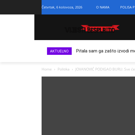
Četvrtak, 6 kolovoza, 2026
O NAMA
POLISA P
Pitala sam ga zašto izvodi m
AKTUELNO
Home
Politika
JOVANOVIĆ PODIGAO BURU: Sve će e