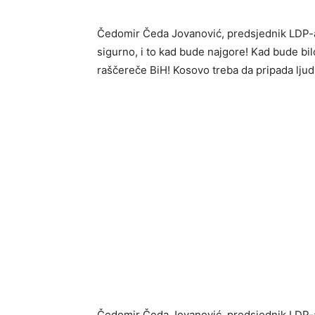
Čedomir Čeda Jovanović, predsjednik LDP-a,
sigurno, i to kad bude najgore! Kad bude bil
raščereče BiH! Kosovo treba da pripada ljud
Čedomir Čeda Jovanović, predsjednik LDP-a: