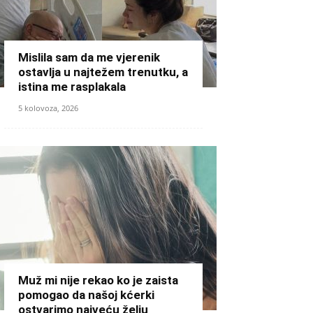
Mislila sam da me vjerenik
ostavlja u najtežem trenutku, a
istina me rasplakala
5 kolovoza, 2026
Muž mi nije rekao ko je zaista
pomogao da našoj kćerki
ostvarimo najveću želju