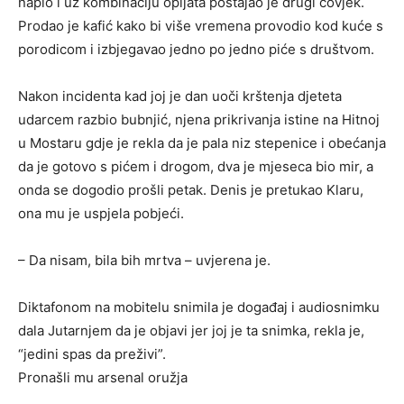
napio i uz kombinaciju opijata postajao je drugi čovjek.
Prodao je kafić kako bi više vremena provodio kod kuće s
porodicom i izbjegavao jedno po jedno piće s društvom.
Nakon incidenta kad joj je dan uoči krštenja djeteta
udarcem razbio bubnjić, njena prikrivanja istine na Hitnoj
u Mostaru gdje je rekla da je pala niz stepenice i obećanja
da je gotovo s pićem i drogom, dva je mjeseca bio mir, a
onda se dogodio prošli petak. Denis je pretukao Klaru,
ona mu je uspjela pobjeći.
– Da nisam, bila bih mrtva – uvjerena je.
Diktafonom na mobitelu snimila je događaj i audiosnimku
dala Jutarnjem da je objavi jer joj je ta snimka, rekla je,
“jedini spas da preživi”.
Pronašli mu arsenal oružja