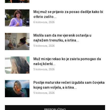
Moj muž se prijavio za posao dadilje kako bi
otkrio zašto...
6 kolovoza, 2026
Mislila sam da me vjerenik ostavlja u
najtežem trenutku, a istina...
5 kolovoza, 2026
Muž mi nije rekao ko je zaista pomogao da
našoj kćerki...
5 kolovoza, 2026
Poslije maturske večeri izgubila sam čovjeka
kojeg sam voljela, a istina...
5 kolovoza, 2026
PREPORUČENO