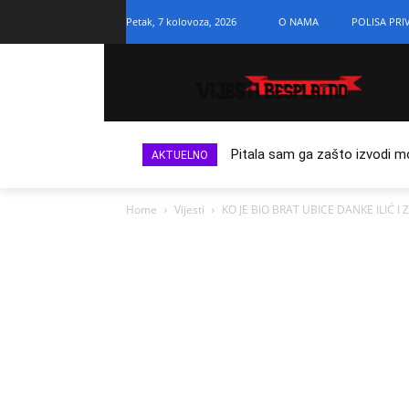
Petak, 7 kolovoza, 2026
O NAMA
POLISA PRI
Pitala sam ga zašto izvodi m
AKTUELNO
Home
Vijesti
KO JE BIO BRAT UBICE DANKE ILIĆ I Z