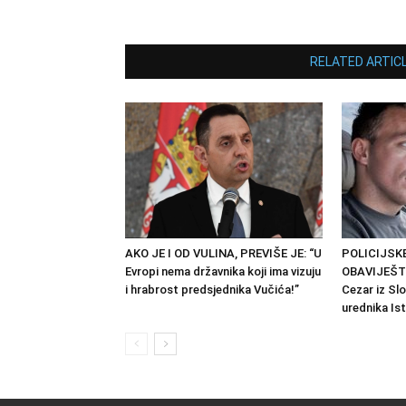
RELATED ARTIC
AKO JE I OD VULINA, PREVIŠE JE: “U
POLICIJSKE
Evropi nema državnika koji ima vizuju
OBAVIJEŠTE
i hrabrost predsjednika Vučića!”
Cezar iz Sl
urednika Is