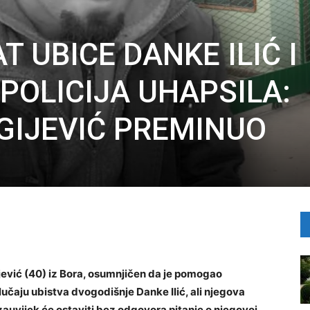
T UBICE DANKE ILIĆ I
POLICIJA UHAPSILA:
GIJEVIĆ PREMINUO
ijević (40) iz Bora, osumnjičen da je pomogao
učaju ubistva dvogodišnje Danke Ilić, ali njegova
 zauvijek će ostaviti bez odgovora pitanje o njegovoj