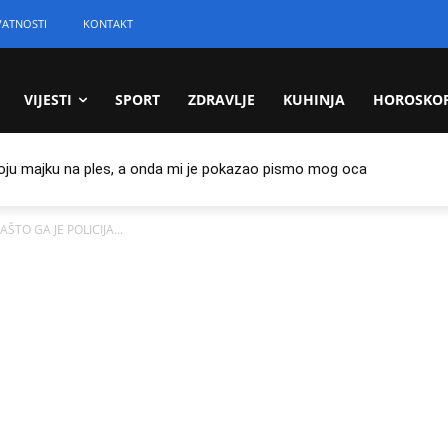
VATNOSTI
KONTAKT
VIJESTI
SPORT
ZDRAVLJE
KUHINJA
HOROSKO
oju majku na ples, a onda mi je pokazao pismo mog oca
AŠTO GA JE POLICIJA...