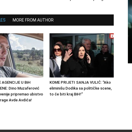
LES
MORE FROM AUTHOR
 AGENCIJE U BiH
KOME PRIJETI SANJA VULIĆ: “Ako
NE: Dino Muzaferović
eliminišu Dodika sa političke scene,
ovenije pripremao ubistvo
to će biti kraj BiH!”
trage Avde Avdića!