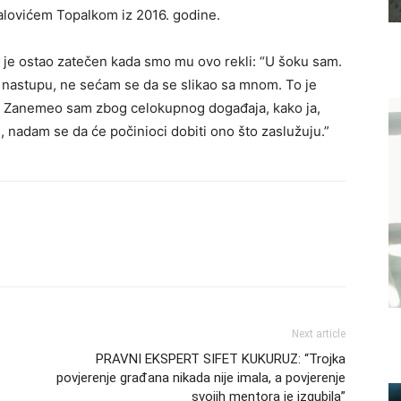
alovićem Topalkom iz 2016. godine.
 je ostao zatečen kada smo mu ovo rekli: “U šoku sam.
m nastupu, ne sećam se da se slikao sa mnom. To je
m. Zanemeo sam zbog celokupnog događaja, kako ja,
e, nadam se da će počinioci dobiti ono što zaslužuju.”
Next article
PRAVNI EKSPERT SIFET KUKURUZ: “Trojka
povjerenje građana nikada nije imala, a povjerenje
svojih mentora je izgubila”