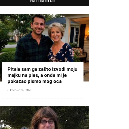
PREPORUČENO
Pitala sam ga zašto izvodi moju
majku na ples, a onda mi je
pokazao pismo mog oca
6 kolovoza, 2026