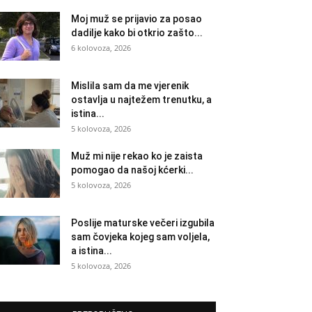
Moj muž se prijavio za posao
dadilje kako bi otkrio zašto...
6 kolovoza, 2026
Mislila sam da me vjerenik
ostavlja u najtežem trenutku, a
istina...
5 kolovoza, 2026
Muž mi nije rekao ko je zaista
pomogao da našoj kćerki...
5 kolovoza, 2026
Poslije maturske večeri izgubila
sam čovjeka kojeg sam voljela,
a istina...
5 kolovoza, 2026