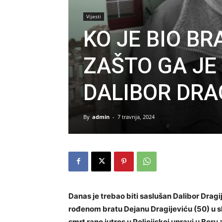
Vijesti
KO JE BIO BRA
ZAŠTO GA JE 
DALIBOR DRA
By
admin
-
7 travnja, 2024
Danas je trebao biti saslušan Dalibor Drag
rođenom bratu Dejanu Dragijeviću (50) u sl
smrt rano jutros u Policijskoj upravi u Boru