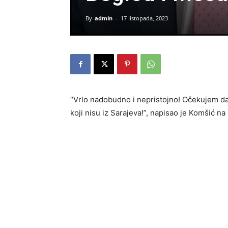
By
admin
-
17 listopada, 2023
“Vrlo nadobudno i nepristojno! Očekujem da s
koji nisu iz Sarajeva!”, napisao je Komšić n