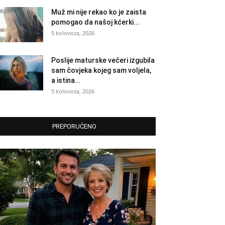
Muž mi nije rekao ko je zaista
pomogao da našoj kćerki...
5 kolovoza, 2026
Poslije maturske večeri izgubila
sam čovjeka kojeg sam voljela,
a istina...
5 kolovoza, 2026
PREPORUČENO