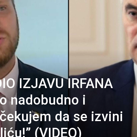
IO IZJAVU IRFANA
lo nadobudno i
Očekujem da se izvini
liću!” (VIDEO)