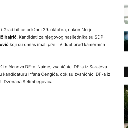
ri Grad bit će održani 29. oktobra, nakon što je
žibajrić
. Kandidati za njegovog nasljednika su SDP-
ović
koji su danas imali prvi TV duel pred kamerama
drške članova DF-a. Naime, zvaničnici DF-a iz Sarajeva
u kandidaturu Irfana Čengića, dok su zvaničnici DF-a iz
ali Dženana Selimbegovića.