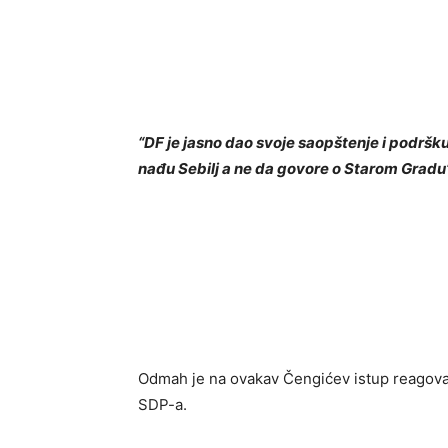
“DF je jasno dao svoje saopštenje i podršk
nađu Sebilj a ne da govore o Starom Gradu”
Odmah je na ovakav Čengićev istup reagovao 
SDP-a.