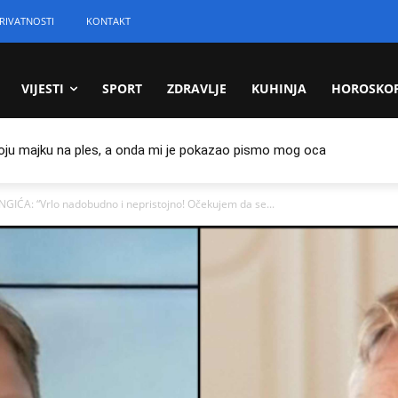
RIVATNOSTI
KONTAKT
VIJESTI
SPORT
ZDRAVLJE
KUHINJA
HOROSKO
oju majku na ples, a onda mi je pokazao pismo mog oca
ĆA: “Vrlo nadobudno i nepristojno! Očekujem da se...