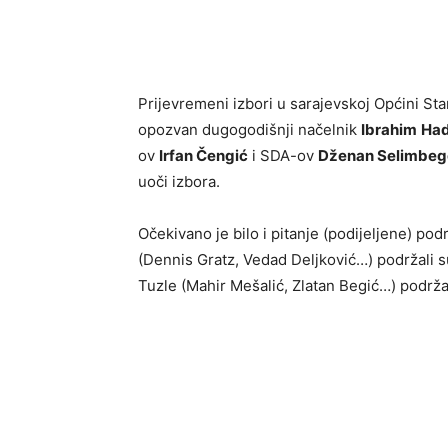
Prijevremeni izbori u sarajevskoj Općini Sta
opozvan dugogodišnji načelnik
Ibrahim
Had
ov
Irfan Čengić
i SDA-ov
Dženan Selimbeg
uoči izbora.
Očekivano je bilo i pitanje (podijeljene) po
(Dennis Gratz, Vedad Deljković…) podržali s
Tuzle (Mahir Mešalić, Zlatan Begić…) podrž