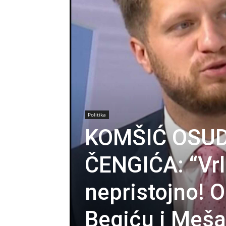
Politika
KOMŠIĆ OSUD
ČENGIĆA: “Vr
nepristojno! 
Begiću i Meša