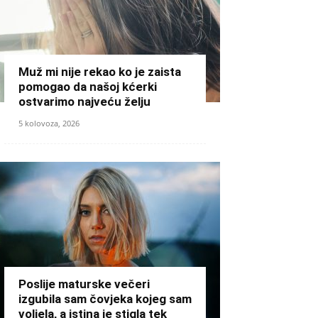
Muž mi nije rekao ko je zaista
pomogao da našoj kćerki
ostvarimo najveću želju
5 kolovoza, 2026
Poslije maturske večeri
izgubila sam čovjeka kojeg sam
voljela, a istina je stigla tek