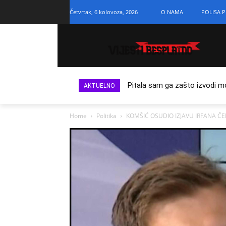
Četvrtak, 6 kolovoza, 2026
O NAMA
POLISA P
Pitala sam ga zašto izvodi m
AKTUELNO
Home
Politika
KOMŠIĆ OSUDIO IZJAVU IRFANA ČENGI