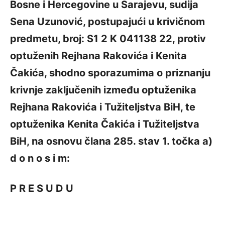
Bosne i Hercegovine u Sarajevu, sudija
Sena Uzunović, postupajući u krivičnom
predmetu, broj: S1 2 K 041138 22, protiv
optuženih Rejhana Rakovića i Kenita
Čakića, shodno sporazumima o priznanju
krivnje zaključenih između optuženika
Rejhana Rakovića i Tužiteljstva BiH, te
optuženika Kenita Čakića i Tužiteljstva
BiH, na osnovu člana 285. stav 1. točka a)
d o n o s i m:
P R E S U D U