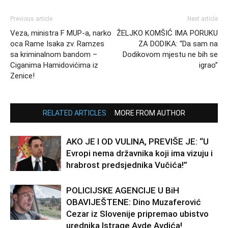
Previous article
Next article
Veza, ministra F MUP-a, narko
ŽELJKO KOMŠIĆ IMA PORUKU
oca Rame Isaka zv. Ramzes
ZA DODIKA: “Da sam na
sa kriminalnom bandom –
Dodikovom mjestu ne bih se
Ciganima Hamidovićima iz
igrao”
Zenice!
RELATED ARTICLES
MORE FROM AUTHOR
AKO JE I OD VULINA, PREVIŠE JE: “U
Evropi nema državnika koji ima vizuju i
hrabrost predsjednika Vučića!”
POLICIJSKE AGENCIJE U BiH
OBAVIJEŠTENE: Dino Muzaferović
Cezar iz Slovenije pripremao ubistvo
urednika Istrage Avde Avdića!