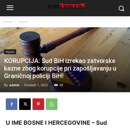
Home
Vijesti
Vijesti
KORUPCIJA: Sud BiH izrekao zatvorske
kazne zbog korupcije pri zapošljavanju u
Graničnoj policiji BiH!
By
admin
-
October 1, 2023
58
U IME BOSNE I HERCEGOVINE – Sud