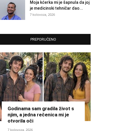
Moja kćerka mi je šapnula da joj
je medicinski tehničar dao...
7 kolovoza, 2026
PREPORUČENO
Godinama sam gradila život s
njim, a jedna rečenica mi je
otvorila oči
7 kolovoza, 2026