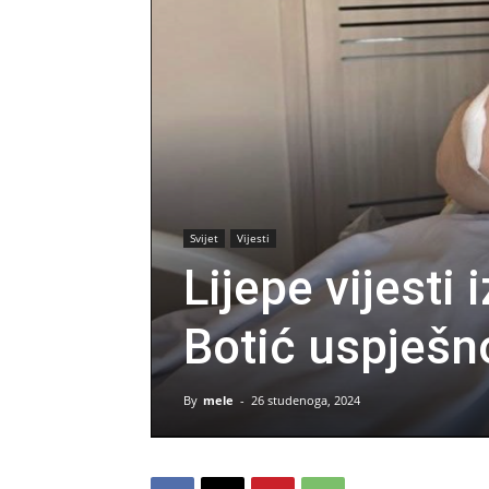
Svijet
Vijesti
Lijepe vijesti
Botić uspješn
By
mele
-
26 studenoga, 2024