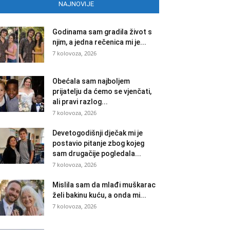
NAJNOVIJE
Godinama sam gradila život s
njim, a jedna rečenica mi je...
7 kolovoza, 2026
Obećala sam najboljem
prijatelju da ćemo se vjenčati,
ali pravi razlog...
7 kolovoza, 2026
Devetogodišnji dječak mi je
postavio pitanje zbog kojeg
sam drugačije pogledala...
7 kolovoza, 2026
Mislila sam da mlađi muškarac
želi bakinu kuću, a onda mi...
7 kolovoza, 2026