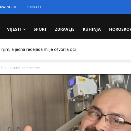
IVATNOSTI
KONTAKT
VIJESTI
SPORT
ZDRAVLJE
KUHINJA
HOROSKO
jim, a jedna rečenica mi je otvorila oči
im Botić uspješno operisan