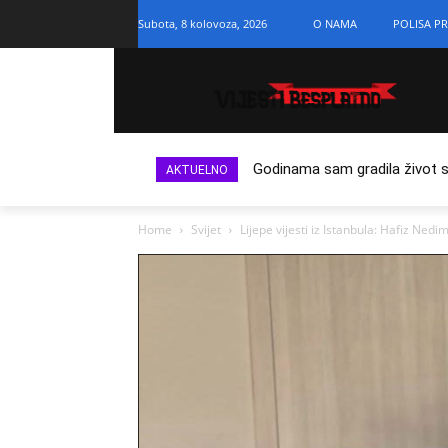
Subota, 8 kolovoza, 2026
O NAMA
POLISA PR
Godinama sam gradila život s n
AKTUELNO
Home
Svijet
Lijepe vijesti iz Istanbula: Hafiz Ned