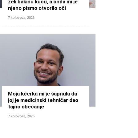
želi bakinu kuću, a onda mi je
njeno pismo otvorilo oči
7 kolovoza, 2026
Moja kćerka mi je šapnula da
joj je medicinski tehničar dao
tajno obećanje
7 kolovoza, 2026