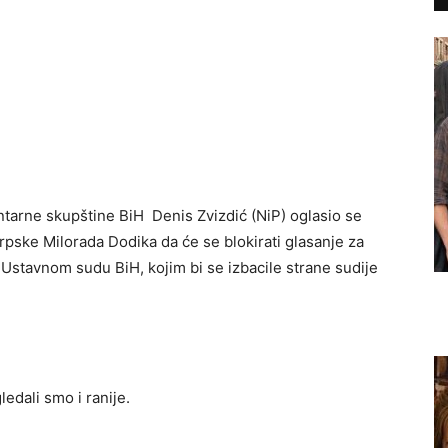
arne skupštine BiH Denis Zvizdić (NiP) oglasio se
pske Milorada Dodika da će se blokirati glasanje za
stavnom sudu BiH, kojim bi se izbacile strane sudije
edali smo i ranije.