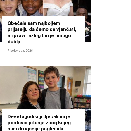
Obećala sam najboljem
prijatelju da ćemo se vjenčati,
ali pravi razlog bio je mnogo
dublji
7 kolovoza, 2026
Devetogodišnji dječak mi je
postavio pitanje zbog kojeg
sam drugačije pogledala