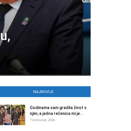
u,
NAJNOVIJE
Godinama sam gradila život s
njim, a jedna rečenica mi je...
7 kolovoza, 2026