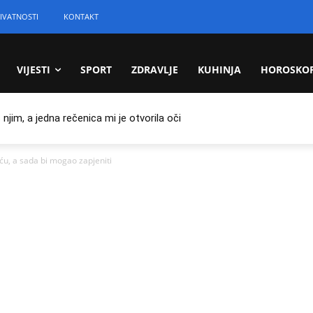
IVATNOSTI
KONTAKT
VIJESTI
SPORT
ZDRAVLJE
KUHINJA
HOROSKO
jim, a jedna rečenica mi je otvorila oči
iću, a sada bi mogao zapjeniti