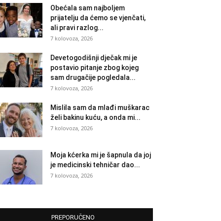
Obećala sam najboljem
prijatelju da ćemo se vjenčati,
ali pravi razlog...
7 kolovoza, 2026
Devetogodišnji dječak mi je
postavio pitanje zbog kojeg
sam drugačije pogledala...
7 kolovoza, 2026
Mislila sam da mlađi muškarac
želi bakinu kuću, a onda mi...
7 kolovoza, 2026
Moja kćerka mi je šapnula da joj
je medicinski tehničar dao...
7 kolovoza, 2026
PREPORUČENO