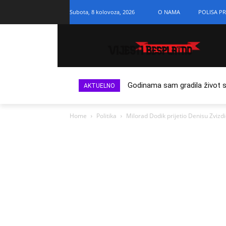
Subota, 8 kolovoza, 2026
O NAMA
POLISA PR
Godinama sam gradila život s n
AKTUELNO
Home
Politika
Milorad Dodik prijetio Denisu Zvizd