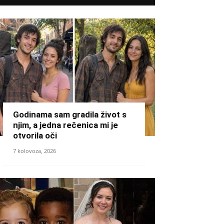
Godinama sam gradila život s
njim, a jedna rečenica mi je
otvorila oči
7 kolovoza, 2026