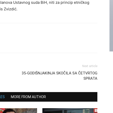
članova Ustavnog suda BiH, niti za princip etničkog
s Zvizdić.
Next article
35-GODIŠNJAKINJA SKOČILA SA ČETVRTOG
SPRATA
LES
MORE FROM AUTHOR