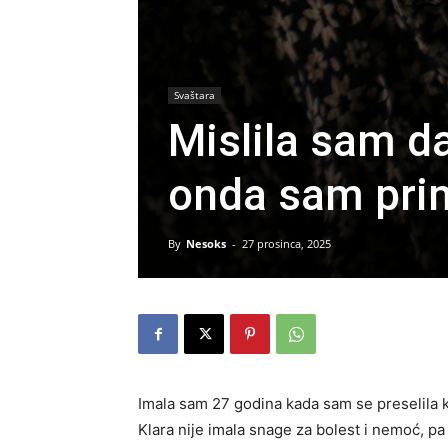
Svaštara
Mislila sam d
onda sam prim
By
Nesoks
-
27 prosinca, 2025
Imala sam 27 godina kada sam se preselila k
Klara nije imala snage za bolest i nemoć, p