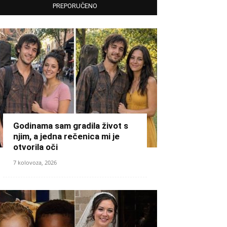
PREPORUČENO
Godinama sam gradila život s
njim, a jedna rečenica mi je
otvorila oči
7 kolovoza, 2026