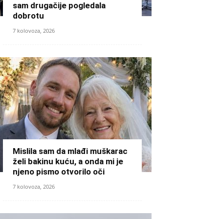
sam drugačije pogledala
dobrotu
7 kolovoza, 2026
Mislila sam da mlađi muškarac
želi bakinu kuću, a onda mi je
njeno pismo otvorilo oči
7 kolovoza, 2026