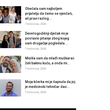
Obećala sam najboljem
prijatelju da ćemo se vjenčati,
ali pravi razlog...
7 kolovoza, 2026
Devetogodišnji dječak mi je
postavio pitanje zbog kojeg
sam drugačije pogledala...
7 kolovoza, 2026
Mislila sam da mlađi muškarac
želi bakinu kuću, a onda mi...
7 kolovoza, 2026
Moja kćerka mi je šapnula da joj
je medicinski tehničar dao...
7 kolovoza, 2026