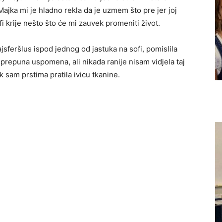
jka mi je hladno rekla da je uzmem što pre jer joj
fi krije nešto što će mi zauvek promeniti život.
ajsferšlus ispod jednog od jastuka na sofi, pomislila
, prepuna uspomena, ali nikada ranije nisam vidjela taj
k sam prstima pratila ivicu tkanine.