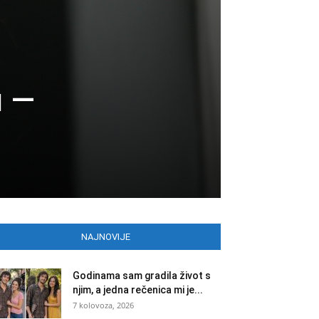
u —
NAJNOVIJE
Godinama sam gradila život s
njim, a jedna rečenica mi je...
7 kolovoza, 2026