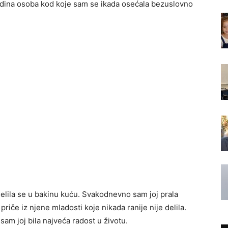
 jedina osoba kod koje sam se ikada osećala bezuslovno
elila se u bakinu kuću. Svakodnevno sam joj prala
 priče iz njene mladosti koje nikada ranije nije delila.
sam joj bila najveća radost u životu.