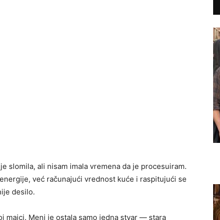
je slomila, ali nisam imala vremena da je procesuiram.
 energije, već računajući vrednost kuće i raspitujući se
ije desilo.
oj majci. Meni je ostala samo jedna stvar — stara