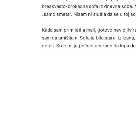
breskvasto-brokadna sofa iz dnevne sobe. Ma
„samo smeta”. Nisam ni slutila da se u toj so
Kada sam primijetila mali, gotovo nevidljiv r
sam da umišljam. Sofa je bila stara, izlizana
detalj. Srce mi je počelo ubrzano da lupa do