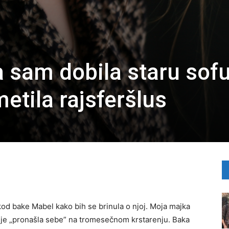
a sam dobila staru sof
etila rajsferšlus
od bake Mabel kako bih se brinula o njoj. Moja majka
a je „pronašla sebe” na tromesečnom krstarenju. Baka