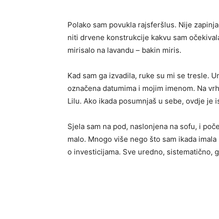
Polako sam povukla rajsferšlus. Nije zapinja
niti drvene konstrukcije kakvu sam očekivala
mirisalo na lavandu – bakin miris.
Kad sam ga izvadila, ruke su mi se tresle. 
označena datumima i mojim imenom. Na vrhu 
Lilu. Ako ikada posumnjaš u sebe, ovdje je is
Sjela sam na pod, naslonjena na sofu, i poče
malo. Mnogo više nego što sam ikada imala n
o investicijama. Sve uredno, sistematično,