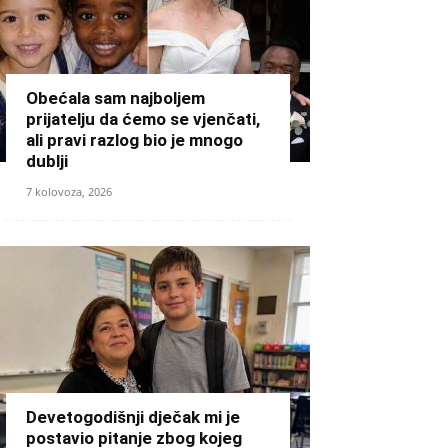
Obećala sam najboljem
prijatelju da ćemo se vjenčati,
ali pravi razlog bio je mnogo
dublji
7 kolovoza, 2026
Devetogodišnji dječak mi je
postavio pitanje zbog kojeg