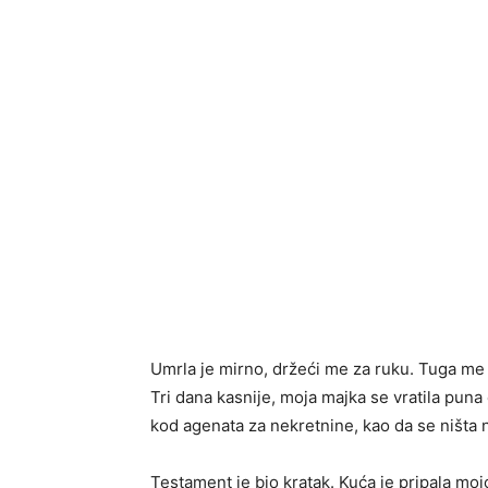
Umrla je mirno, držeći me za ruku. Tuga me 
Tri dana kasnije, moja majka se vratila puna
kod agenata za nekretnine, kao da se ništa n
Testament je bio kratak. Kuća je pripala moj