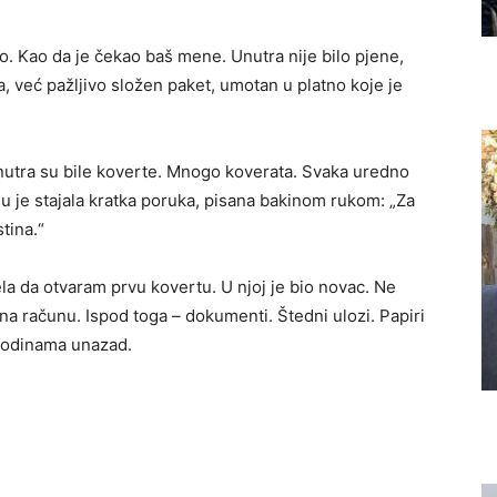
o. Kao da je čekao baš mene. Unutra nije bilo pjene,
, već pažljivo složen paket, umotan u platno koje je
Unutra su bile koverte. Mnogo koverata. Svaka uredno
je stajala kratka poruka, pisana bakinom rukom: „Za
tina.“
la da otvaram prvu kovertu. U njoj je bio novac. Ne
a računu. Ispod toga – dokumenti. Štedni ulozi. Papiri
 godinama unazad.