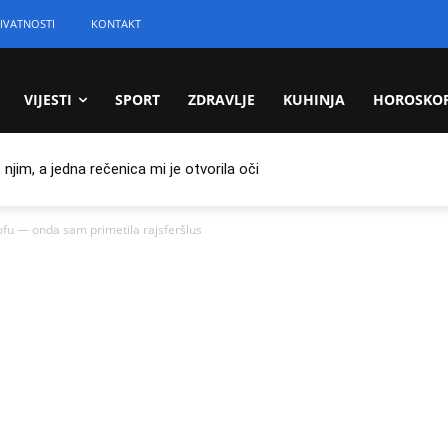
IVATNOSTI
KONTAKT
VIJESTI
SPORT
ZDRAVLJE
KUHINJA
HOROSKO
jim, a jedna rečenica mi je otvorila oči
ofu — onda sam primetila rajsferšlus