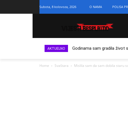
Subota, 8 kolovoza, 2026
O NAMA
POLISA PR
Godinama sam gradila život s n
AKTUELNO
Home
Svaštara
Mislila sam da sam dobila staru s