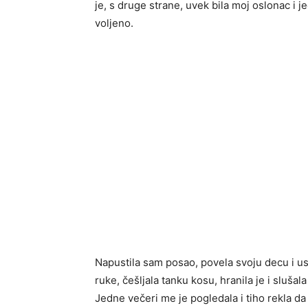
je, s druge strane, uvek bila moj oslonac i
voljeno.
Napustila sam posao, povela svoju decu i us
ruke, češljala tanku kosu, hranila je i slušala
Jedne večeri me je pogledala i tiho rekla da 