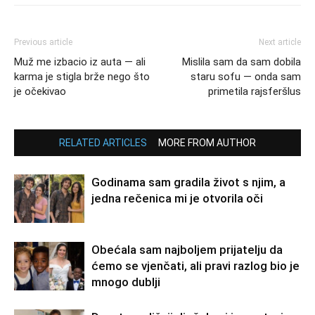
Previous article
Next article
Muž me izbacio iz auta — ali
Mislila sam da sam dobila
karma je stigla brže nego što
staru sofu — onda sam
je očekivao
primetila rajsferšlus
RELATED ARTICLES
MORE FROM AUTHOR
Godinama sam gradila život s njim, a
jedna rečenica mi je otvorila oči
Obećala sam najboljem prijatelju da
ćemo se vjenčati, ali pravi razlog bio je
mnogo dublji