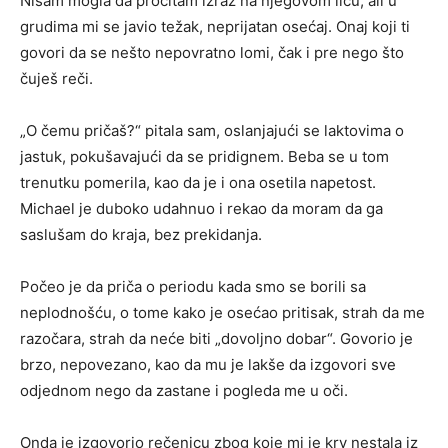
Nisam mogla da pročitam izraz na njegovom licu, ali u
grudima mi se javio težak, neprijatan osećaj. Onaj koji ti
govori da se nešto nepovratno lomi, čak i pre nego što
čuješ reči.
„O čemu pričaš?“ pitala sam, oslanjajući se laktovima o
jastuk, pokušavajući da se pridignem. Beba se u tom
trenutku pomerila, kao da je i ona osetila napetost.
Michael je duboko udahnuo i rekao da moram da ga
saslušam do kraja, bez prekidanja.
Počeo je da priča o periodu kada smo se borili sa
neplodnošću, o tome kako je osećao pritisak, strah da me
razočara, strah da neće biti „dovoljno dobar“. Govorio je
brzo, nepovezano, kao da mu je lakše da izgovori sve
odjednom nego da zastane i pogleda me u oči.
Onda je izgovorio rečenicu zbog koje mi je krv nestala iz