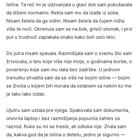
Istina. Ta reč mi je odzvanjala u glavi dok sam pokušavala
da dišem normalno. Rekla sam mu da izađe iz sobe.
Nisam želela da ga vidim. Nisam želela da čujem ništa
više te noći. Okrenula sam se na bok, grleći stomak, i prvi
put u trudnoći zaplakala onako kako boli celo telo.
Do jutra nisam spavala. Razmišljala sam o svemu što sam
žrtvovala, o telu koje više nije moje, o godinama borbe, o
poverenju koje sam mu dala bez zadrške. U jednom
trenutku shvatila sam da se više ne bojim istine — bojim
se života u kojem bih morala da ostanem sa nekim ko me
je tako lako izdao.
Ujutru sam ustala pre njega. Spakovala sam dokumenta,
otvorila laptop i bez razmišljanja popunila zahtev za
razvod. Ruke su mi se tresle, ali odluka nije. Znala sam
da, kakva god da je istina o detetu, jedno je sigurno —