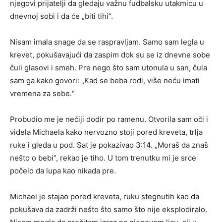
njegovi prijatelji da gledaju važnu fudbalsku utakmicu u
dnevnoj sobi i da će „biti tihi“.
Nisam imala snage da se raspravljam. Samo sam legla u
krevet, pokušavajući da zaspim dok su se iz dnevne sobe
čuli glasovi i smeh. Pre nego što sam utonula u san, čula
sam ga kako govori: „Kad se beba rodi, više neću imati
vremena za sebe.“
Probudio me je nečiji dodir po ramenu. Otvorila sam oči i
videla Michaela kako nervozno stoji pored kreveta, trlja
ruke i gleda u pod. Sat je pokazivao 3:14. „Moraš da znaš
nešto o bebi“, rekao je tiho. U tom trenutku mi je srce
počelo da lupa kao nikada pre.
Michael je stajao pored kreveta, ruku stegnutih kao da
pokušava da zadrži nešto što samo što nije eksplodiralo.