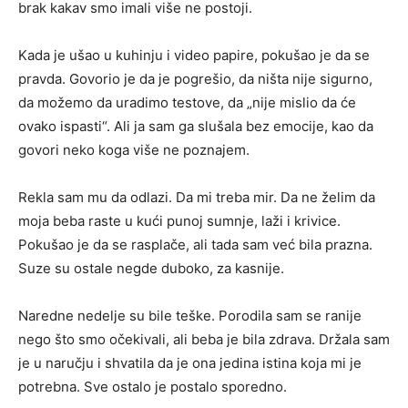
brak kakav smo imali više ne postoji.
Kada je ušao u kuhinju i video papire, pokušao je da se
pravda. Govorio je da je pogrešio, da ništa nije sigurno,
da možemo da uradimo testove, da „nije mislio da će
ovako ispasti“. Ali ja sam ga slušala bez emocije, kao da
govori neko koga više ne poznajem.
Rekla sam mu da odlazi. Da mi treba mir. Da ne želim da
moja beba raste u kući punoj sumnje, laži i krivice.
Pokušao je da se rasplače, ali tada sam već bila prazna.
Suze su ostale negde duboko, za kasnije.
Naredne nedelje su bile teške. Porodila sam se ranije
nego što smo očekivali, ali beba je bila zdrava. Držala sam
je u naručju i shvatila da je ona jedina istina koja mi je
potrebna. Sve ostalo je postalo sporedno.