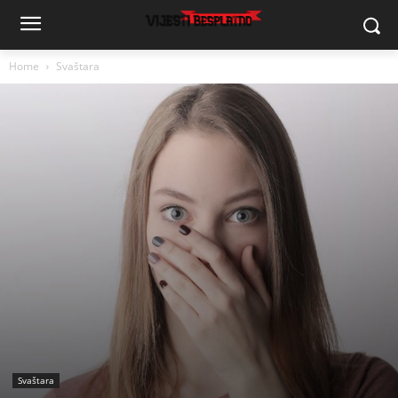
Home
Svaštara
Svaštara