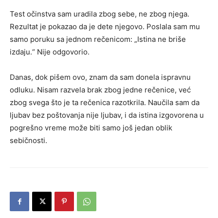
Test očinstva sam uradila zbog sebe, ne zbog njega.
Rezultat je pokazao da je dete njegovo. Poslala sam mu
samo poruku sa jednom rečenicom: „Istina ne briše
izdaju.“ Nije odgovorio.
Danas, dok pišem ovo, znam da sam donela ispravnu
odluku. Nisam razvela brak zbog jedne rečenice, već
zbog svega što je ta rečenica razotkrila. Naučila sam da
ljubav bez poštovanja nije ljubav, i da istina izgovorena u
pogrešno vreme može biti samo još jedan oblik
sebičnosti.