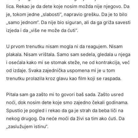
lica. Rekao je da dete koje nosim možda nije njegovo. Da
je, tokom jedne „slabosti“, napravio grešku. Da je to bilo
„samo jednom“. Da nije bio siguran, ali da ga griža savesti
izjeda i da „više ne može da ćuti“.
U prvom trenutku nisam mogla ni da reagujem. Nisam
plakala. Nisam vrištala. Samo sam sedela, gledala u njega
i osećala kako mi se stomak steže, ne od kontrakcija, već
od izdaje. Svaka zajednička uspomena mi je u tom
trenutku prolazila kroz glavu kao film koji se raspada.
Pitala sam ga zašto mi to govori baš sada. Zašto usred
noći, dok nosim dete koje smo zajedno čekali godinama.
Spustio je pogled i rekao da ga je strah da beba liči na
nekog drugog. Da neće moći da živi sa tim ako ćuti. Da
„zaslužujem istinu“.