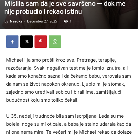
Mislila sam da je sve savršeno — dok me
nije probudio i rekao istinu
By
Nesoks
-
December 27, 2025
1
Michael i ja smo prošli kroz sve. Pretrage, terapije,
razočaranja. Svaki negativan test me je lomio iznutra, ali
kada smo konačno saznali da čekamo bebu, verovala sam
da nam se život napokon okrenuo. Ljubio mi je stomak,
zajedno smo uređivali sobicu i birali ime, zamišljajući
budućnost koju smo toliko čekali.
U 35. nedelji trudnoće bila sam iscrpljena. Leđa su me
bolela, noge su mi oticale, a beba je stalno udarala kao da
ni ona nema mira. Te večeri mi je Michael rekao da dolaze