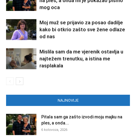
na ples, a onda mi je pokazao pismo
mog oca
Moj muž se prijavio za posao dadilje
kako bi otkrio zašto sve žene odlaze
od nas
Mislila sam da me vjerenik ostavlja u
najtežem trenutku, a istina me
rasplakala
NAJNOVIJE
Pitala sam ga zašto izvodi moju majku na
ples, a onda...
6 kolovoza, 2026