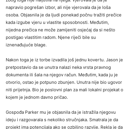
napravio pogrešan izbor, ali nije vjerovala da je loša
osoba. Objasnila je da ljudi ponekad počnu tražiti prečice
kada izgube vjeru u vlastite sposobnosti. Međutim,
nijedna prečica ne može zamijeniti osjećaj da si nešto
postigao vlastitim radom. Njene riječi bile su
iznenađujuće blage.
Nakon toga je iz torbe izvadila još jednu kovertu. Jason je
pretpostavio da se unutra nalazi neka vrsta pravnog
dokumenta ili šala na njegov račun. Međutim, kada ju je
otvorio, ostao je potpuno zbunjen. Unutra nije bio ugovor
niti prijetnja. Bio je poslovni plan za mali lokalni projekat o
kojem je jednom davno pričao.
Gospođa Parker mu je objasnila da je istražila njegovu
ideju i razgovarala s nekoliko stručnjaka. Smatrala je da
projekt ima potencijala ako se ozbiljno razvije. Rekla je da