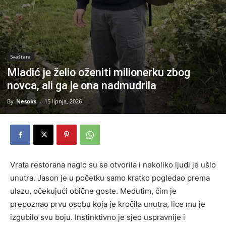
Svaštara
Mladić je želio oženiti milionerku zbog
novca, ali ga je ona nadmudrila
By
Nesoks
-
15 lipnja, 2026
Vrata restorana naglo su se otvorila i nekoliko ljudi je ušlo
unutra. Jason je u početku samo kratko pogledao prema
ulazu, očekujući obične goste. Međutim, čim je
prepoznao prvu osobu koja je kročila unutra, lice mu je
izgubilo svu boju. Instinktivno je sjeo uspravnije i