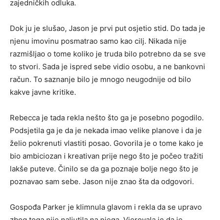
zajedničkih odluka.
Dok ju je slušao, Jason je prvi put osjetio stid. Do tada je
njenu imovinu posmatrao samo kao cilj. Nikada nije
razmišljao o tome koliko je truda bilo potrebno da se sve
to stvori. Sada je ispred sebe vidio osobu, a ne bankovni
račun. To saznanje bilo je mnogo neugodnije od bilo
kakve javne kritike.
Rebecca je tada rekla nešto što ga je posebno pogodilo.
Podsjetila ga je da je nekada imao velike planove i da je
želio pokrenuti vlastiti posao. Govorila je o tome kako je
bio ambiciozan i kreativan prije nego što je počeo tražiti
lakše puteve. Činilo se da ga poznaje bolje nego što je
poznavao sam sebe. Jason nije znao šta da odgovori.
Gospođa Parker je klimnula glavom i rekla da se upravo
zbog toga nije naljutila na njega. Vjerovala je da je