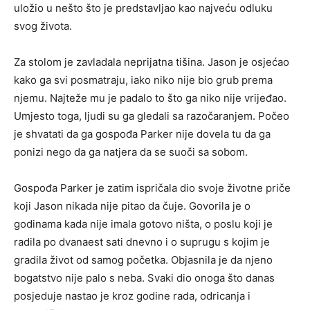
uložio u nešto što je predstavljao kao najveću odluku
svog života.
Za stolom je zavladala neprijatna tišina. Jason je osjećao
kako ga svi posmatraju, iako niko nije bio grub prema
njemu. Najteže mu je padalo to što ga niko nije vrijeđao.
Umjesto toga, ljudi su ga gledali sa razočaranjem. Počeo
je shvatati da ga gospođa Parker nije dovela tu da ga
ponizi nego da ga natjera da se suoči sa sobom.
Gospođa Parker je zatim ispričala dio svoje životne priče
koji Jason nikada nije pitao da čuje. Govorila je o
godinama kada nije imala gotovo ništa, o poslu koji je
radila po dvanaest sati dnevno i o suprugu s kojim je
gradila život od samog početka. Objasnila je da njeno
bogatstvo nije palo s neba. Svaki dio onoga što danas
posjeduje nastao je kroz godine rada, odricanja i