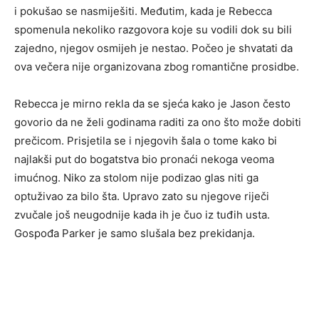
i pokušao se nasmiješiti. Međutim, kada je Rebecca
spomenula nekoliko razgovora koje su vodili dok su bili
zajedno, njegov osmijeh je nestao. Počeo je shvatati da
ova večera nije organizovana zbog romantične prosidbe.
Rebecca je mirno rekla da se sjeća kako je Jason često
govorio da ne želi godinama raditi za ono što može dobiti
prečicom. Prisjetila se i njegovih šala o tome kako bi
najlakši put do bogatstva bio pronaći nekoga veoma
imućnog. Niko za stolom nije podizao glas niti ga
optuživao za bilo šta. Upravo zato su njegove riječi
zvučale još neugodnije kada ih je čuo iz tuđih usta.
Gospođa Parker je samo slušala bez prekidanja.