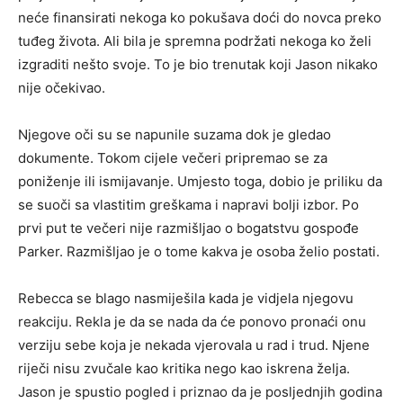
neće finansirati nekoga ko pokušava doći do novca preko
tuđeg života. Ali bila je spremna podržati nekoga ko želi
izgraditi nešto svoje. To je bio trenutak koji Jason nikako
nije očekivao.
Njegove oči su se napunile suzama dok je gledao
dokumente. Tokom cijele večeri pripremao se za
poniženje ili ismijavanje. Umjesto toga, dobio je priliku da
se suoči sa vlastitim greškama i napravi bolji izbor. Po
prvi put te večeri nije razmišljao o bogatstvu gospođe
Parker. Razmišljao je o tome kakva je osoba želio postati.
Rebecca se blago nasmiješila kada je vidjela njegovu
reakciju. Rekla je da se nada da će ponovo pronaći onu
verziju sebe koja je nekada vjerovala u rad i trud. Njene
riječi nisu zvučale kao kritika nego kao iskrena želja.
Jason je spustio pogled i priznao da je posljednjih godina