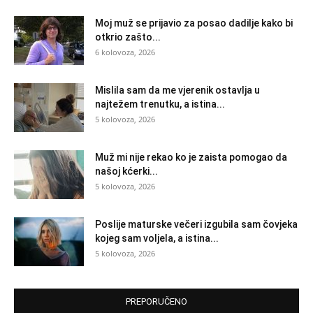
Moj muž se prijavio za posao dadilje kako bi
otkrio zašto...
6 kolovoza, 2026
Mislila sam da me vjerenik ostavlja u
najtežem trenutku, a istina...
5 kolovoza, 2026
Muž mi nije rekao ko je zaista pomogao da
našoj kćerki...
5 kolovoza, 2026
Poslije maturske večeri izgubila sam čovjeka
kojeg sam voljela, a istina...
5 kolovoza, 2026
PREPORUČENO