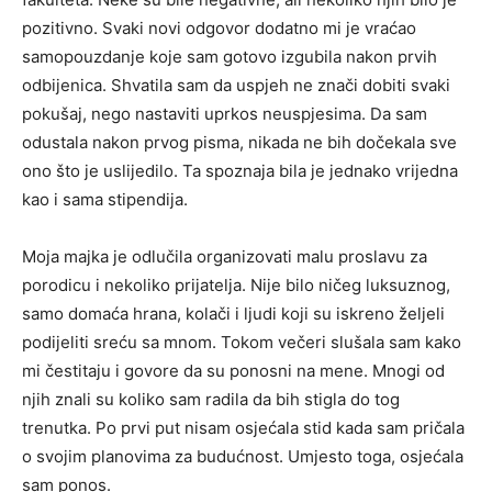
pozitivno. Svaki novi odgovor dodatno mi je vraćao
samopouzdanje koje sam gotovo izgubila nakon prvih
odbijenica. Shvatila sam da uspjeh ne znači dobiti svaki
pokušaj, nego nastaviti uprkos neuspjesima. Da sam
odustala nakon prvog pisma, nikada ne bih dočekala sve
ono što je uslijedilo. Ta spoznaja bila je jednako vrijedna
kao i sama stipendija.
Moja majka je odlučila organizovati malu proslavu za
porodicu i nekoliko prijatelja. Nije bilo ničeg luksuznog,
samo domaća hrana, kolači i ljudi koji su iskreno željeli
podijeliti sreću sa mnom. Tokom večeri slušala sam kako
mi čestitaju i govore da su ponosni na mene. Mnogi od
njih znali su koliko sam radila da bih stigla do tog
trenutka. Po prvi put nisam osjećala stid kada sam pričala
o svojim planovima za budućnost. Umjesto toga, osjećala
sam ponos.