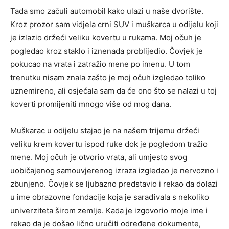
Tada smo začuli automobil kako ulazi u naše dvorište.
Kroz prozor sam vidjela crni SUV i muškarca u odijelu koji
je izlazio držeći veliku kovertu u rukama. Moj očuh je
pogledao kroz staklo i iznenada problijedio. Čovjek je
pokucao na vrata i zatražio mene po imenu. U tom
trenutku nisam znala zašto je moj očuh izgledao toliko
uznemireno, ali osjećala sam da će ono što se nalazi u toj
koverti promijeniti mnogo više od mog dana.
Muškarac u odijelu stajao je na našem trijemu držeći
veliku krem kovertu ispod ruke dok je pogledom tražio
mene. Moj očuh je otvorio vrata, ali umjesto svog
uobičajenog samouvjerenog izraza izgledao je nervozno i
zbunjeno. Čovjek se ljubazno predstavio i rekao da dolazi
u ime obrazovne fondacije koja je sarađivala s nekoliko
univerziteta širom zemlje. Kada je izgovorio moje ime i
rekao da je došao lično uručiti određene dokumente,