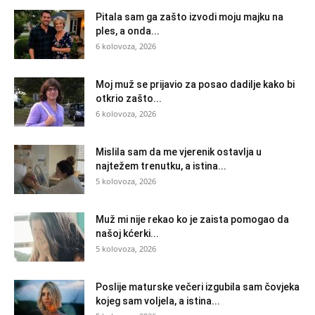
Pitala sam ga zašto izvodi moju majku na
ples, a onda...
6 kolovoza, 2026
Moj muž se prijavio za posao dadilje kako bi
otkrio zašto...
6 kolovoza, 2026
Mislila sam da me vjerenik ostavlja u
najtežem trenutku, a istina...
5 kolovoza, 2026
Muž mi nije rekao ko je zaista pomogao da
našoj kćerki...
5 kolovoza, 2026
Poslije maturske večeri izgubila sam čovjeka
kojeg sam voljela, a istina...