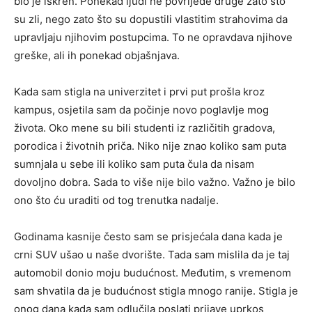
bio je iskren. Ponekad ljudi ne povrijede druge zato što
su zli, nego zato što su dopustili vlastitim strahovima da
upravljaju njihovim postupcima. To ne opravdava njihove
greške, ali ih ponekad objašnjava.
Kada sam stigla na univerzitet i prvi put prošla kroz
kampus, osjetila sam da počinje novo poglavlje mog
života. Oko mene su bili studenti iz različitih gradova,
porodica i životnih priča. Niko nije znao koliko sam puta
sumnjala u sebe ili koliko sam puta čula da nisam
dovoljno dobra. Sada to više nije bilo važno. Važno je bilo
ono što ću uraditi od tog trenutka nadalje.
Godinama kasnije često sam se prisjećala dana kada je
crni SUV ušao u naše dvorište. Tada sam mislila da je taj
automobil donio moju budućnost. Međutim, s vremenom
sam shvatila da je budućnost stigla mnogo ranije. Stigla je
onog dana kada sam odlučila poslati prijave uprkos