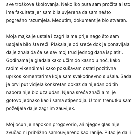
sve troškove školovanja. Nekoliko puta sam pročitala isto
ime fakulteta jer sam bila uvjerena da sam nešto
pogrešno razumjela. Međutim, dokument je bio stvaran.
Moja majka je ustala i zagrlila me prije nego što sam
uspjela bilo šta reći. Plakala je od sreće dok je ponavljala
da je znala da će se sav moj trud jednog dana isplatiti.
Godinama je gledala kako učim do kasno u noć, kako
radim vikendima i kako pokušavam ostati pozitivna
uprkos komentarima koje sam svakodnevno slušala. Sada
je prvi put vidjela konkretan dokaz da nijedan od tih
napora nije bio uzaludan. Njena sreća značila mi je
gotovo jednako kao i sama stipendija. U tom trenutku sam
poželjela da je zagrlim zauvijek.
Moj očuh je napokon progovorio, ali njegov glas nije
zvučao ni približno samouvjereno kao ranije. Pitao je da li