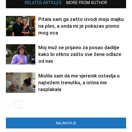
RELATED ARTICLES
MORE FROM AUTHOR
Pitala sam ga zašto izvodi moju majku
na ples, a onda mi je pokazao pismo
mog oca
Moj muž se prijavio za posao dadilje
kako bi otkrio zašto sve žene odlaze
od nas
Mislila sam da me vjerenik ostavlja u
najtežem trenutku, a istina me
rasplakala
NAJNOVIJE