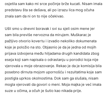
osjetila sam kako mi srce počinje brže kucati. Nisam imala
predstavu šta se dešava, ali po izrazu lica mog očuha
znala sam da ni on to nije očekivao.
Ušli smo u dnevni boravak i svi su sjeli osim mene jer
sam bila previše nervozna da mirujem. Muškarac je
pažljivo otvorio kovertu i izvadio nekoliko dokumenata
koje je položio na sto. Objasnio je da je jedna od mojih
prijava izdvojena među hiljadama drugih kandidata zbog
eseja koji sam napisala o odrastanju u porodici koja nije
vjerovala u moje obrazovanje. Rekao je da je komisija bila
posebno dirnuta mojom upornošću i rezultatima koje sam
postigla uprkos okolnostima. Dok sam ga slušala, nisam
mogla vjerovati da govori o meni. Moja majka je već imala
suze u očima, a očuh je šutio kao nikada prije.