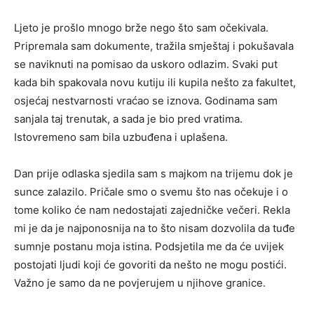
Ljeto je prošlo mnogo brže nego što sam očekivala.
Pripremala sam dokumente, tražila smještaj i pokušavala
se naviknuti na pomisao da uskoro odlazim. Svaki put
kada bih spakovala novu kutiju ili kupila nešto za fakultet,
osjećaj nestvarnosti vraćao se iznova. Godinama sam
sanjala taj trenutak, a sada je bio pred vratima.
Istovremeno sam bila uzbuđena i uplašena.
Dan prije odlaska sjedila sam s majkom na trijemu dok je
sunce zalazilo. Pričale smo o svemu što nas očekuje i o
tome koliko će nam nedostajati zajedničke večeri. Rekla
mi je da je najponosnija na to što nisam dozvolila da tuđe
sumnje postanu moja istina. Podsjetila me da će uvijek
postojati ljudi koji će govoriti da nešto ne mogu postići.
Važno je samo da ne povjerujem u njihove granice.