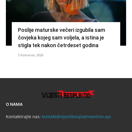
Poslije maturske večeri izgubila sam
čovjeka kojeg sam voljela, a istina je
stigla tek nakon četrdeset godina
5 kolovoza, 2026
O NAMA
Kontaktirajte nas:
kontakt@vijestibesplatnoonline.xyz