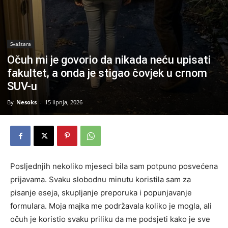
Svaštara
Očuh mi je govorio da nikada neću upisati
fakultet, a onda je stigao čovjek u crnom
SUV-u
By
Nesoks
-
15 lipnja, 2026
Posljednjih nekoliko mjeseci bila sam potpuno posvećena
prijavama. Svaku slobodnu minutu koristila sam za
pisanje eseja, skupljanje preporuka i popunjavanje
formulara. Moja majka me podržavala koliko je mogla, ali
očuh je koristio svaku priliku da me podsjeti kako je sve