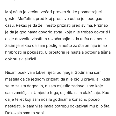
Moj očuh je većinu večeri proveo šutke posmatrajući
goste. Međutim, pred kraj proslave ustao je i podigao
čašu. Rekao je da želi nešto priznati pred svima. Priznao
je da je godinama govorio stvari koje nije trebao govoriti i
da je dozvolio vlastitim razočaranjima da utiču na mene.
Zatim je rekao da sam postigla nešto za šta on nije imao
hrabrosti ni pokušati. U prostoriji je nastala potpuna tišina
dok su svi slušali.
Nisam očekivala takve riječi od njega. Godinama sam
maštala da će jednom priznati da nije bio u pravu, ali kada
se to zaista dogodilo, nisam osjetila zadovoljstvo koje
sam zamišljala. Umjesto toga, osjetila sam olakšanje. Kao
da je teret koji sam nosila godinama konačno počeo
nestajati. Nisam više imala potrebu dokazivati mu bilo šta.
Dokazala sam to sebi.