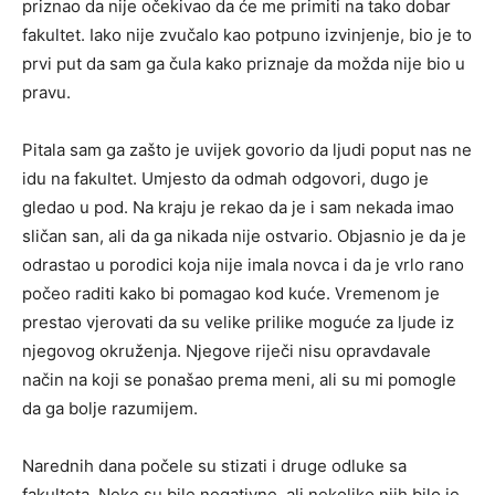
priznao da nije očekivao da će me primiti na tako dobar
fakultet. Iako nije zvučalo kao potpuno izvinjenje, bio je to
prvi put da sam ga čula kako priznaje da možda nije bio u
pravu.
Pitala sam ga zašto je uvijek govorio da ljudi poput nas ne
idu na fakultet. Umjesto da odmah odgovori, dugo je
gledao u pod. Na kraju je rekao da je i sam nekada imao
sličan san, ali da ga nikada nije ostvario. Objasnio je da je
odrastao u porodici koja nije imala novca i da je vrlo rano
počeo raditi kako bi pomagao kod kuće. Vremenom je
prestao vjerovati da su velike prilike moguće za ljude iz
njegovog okruženja. Njegove riječi nisu opravdavale
način na koji se ponašao prema meni, ali su mi pomogle
da ga bolje razumijem.
Narednih dana počele su stizati i druge odluke sa
fakulteta. Neke su bile negativne, ali nekoliko njih bilo je