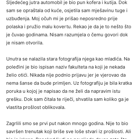
Sljedećeg jutra automobil je bio pun kofera i kutija. Dok
sam se opraštala od kuće, osjetila sam mješavinu tuge i
uzbuđenja. Moj očuh mi je prišao neposredno prije
polaska i pružio malu kovertu. Rekao je da je to nešto što
je čuvao godinama. Nisam razumjela o čemu govori dok
je nisam otvorila.
Unutra se nalazila stara fotografija njega kao mladića. Na
poleđini je bio ispisan naziv fakulteta na koji je nekada
želio otići. Nikada nije podnio prijavu jer je vjerovao da
nema šanse da bude primljen. Uz fotografiju je bila kratka
poruka u kojoj je napisao da ne želi da napravim istu
grešku. Dok sam čitala te riječi, shvatila sam koliko ga je
vlastita prošlost oblikovala.
Zagrlili smo se prvi put nakon mnogo godina. Nije to bio
savršen trenutak koji briše sve loše stvari iz prošlosti. Ali