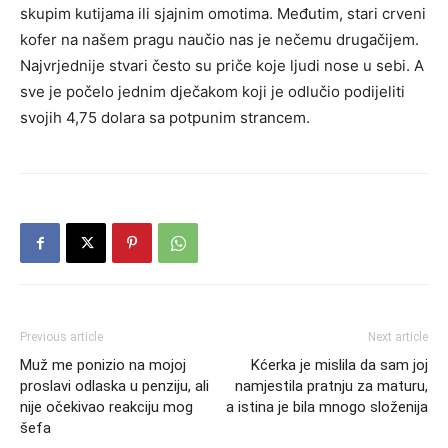
skupim kutijama ili sjajnim omotima. Međutim, stari crveni
kofer na našem pragu naučio nas je nečemu drugačijem.
Najvrjednije stvari često su priče koje ljudi nose u sebi. A
sve je počelo jednim dječakom koji je odlučio podijeliti
svojih 4,75 dolara sa potpunim strancem.
Previous article
Next article
Muž me ponizio na mojoj
Kćerka je mislila da sam joj
proslavi odlaska u penziju, ali
namjestila pratnju za maturu,
nije očekivao reakciju mog
a istina je bila mnogo složenija
šefa