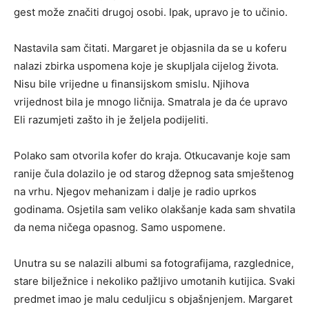
gest može značiti drugoj osobi. Ipak, upravo je to učinio.
Nastavila sam čitati. Margaret je objasnila da se u koferu
nalazi zbirka uspomena koje je skupljala cijelog života.
Nisu bile vrijedne u finansijskom smislu. Njihova
vrijednost bila je mnogo ličnija. Smatrala je da će upravo
Eli razumjeti zašto ih je željela podijeliti.
Polako sam otvorila kofer do kraja. Otkucavanje koje sam
ranije čula dolazilo je od starog džepnog sata smještenog
na vrhu. Njegov mehanizam i dalje je radio uprkos
godinama. Osjetila sam veliko olakšanje kada sam shvatila
da nema ničega opasnog. Samo uspomene.
Unutra su se nalazili albumi sa fotografijama, razglednice,
stare bilježnice i nekoliko pažljivo umotanih kutijica. Svaki
predmet imao je malu ceduljicu s objašnjenjem. Margaret