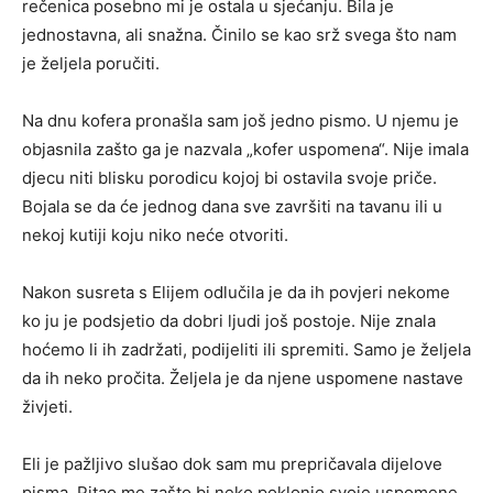
rečenica posebno mi je ostala u sjećanju. Bila je
jednostavna, ali snažna. Činilo se kao srž svega što nam
je željela poručiti.
Na dnu kofera pronašla sam još jedno pismo. U njemu je
objasnila zašto ga je nazvala „kofer uspomena“. Nije imala
djecu niti blisku porodicu kojoj bi ostavila svoje priče.
Bojala se da će jednog dana sve završiti na tavanu ili u
nekoj kutiji koju niko neće otvoriti.
Nakon susreta s Elijem odlučila je da ih povjeri nekome
ko ju je podsjetio da dobri ljudi još postoje. Nije znala
hoćemo li ih zadržati, podijeliti ili spremiti. Samo je željela
da ih neko pročita. Željela je da njene uspomene nastave
živjeti.
Eli je pažljivo slušao dok sam mu prepričavala dijelove
pisma. Pitao me zašto bi neko poklonio svoje uspomene