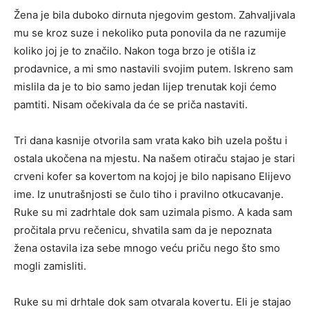
Žena je bila duboko dirnuta njegovim gestom. Zahvaljivala
mu se kroz suze i nekoliko puta ponovila da ne razumije
koliko joj je to značilo. Nakon toga brzo je otišla iz
prodavnice, a mi smo nastavili svojim putem. Iskreno sam
mislila da je to bio samo jedan lijep trenutak koji ćemo
pamtiti. Nisam očekivala da će se priča nastaviti.
Tri dana kasnije otvorila sam vrata kako bih uzela poštu i
ostala ukočena na mjestu. Na našem otiraču stajao je stari
crveni kofer sa kovertom na kojoj je bilo napisano Elijevo
ime. Iz unutrašnjosti se čulo tiho i pravilno otkucavanje.
Ruke su mi zadrhtale dok sam uzimala pismo. A kada sam
pročitala prvu rečenicu, shvatila sam da je nepoznata
žena ostavila iza sebe mnogo veću priču nego što smo
mogli zamisliti.
Ruke su mi drhtale dok sam otvarala kovertu. Eli je stajao