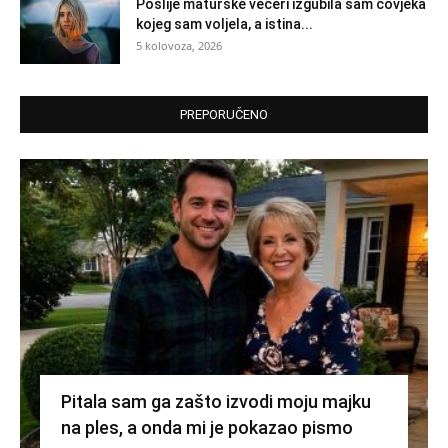
Poslije maturske večeri izgubila sam čovjeka
kojeg sam voljela, a istina...
5 kolovoza, 2026
PREPORUČENO
Pitala sam ga zašto izvodi moju majku
na ples, a onda mi je pokazao pismo