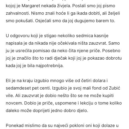
kojoj je Margaret nekada živjela. Poslali smo joj pismo
zahvalnosti. Nismo znali hoće li ga ikada dobiti, ali željeli
smo pokušati. Osjećali smo da joj dugujemo barem to.
U odgovoru koji je stigao nekoliko sedmica kasnije
napisala je da nikada nije očekivala ništa zauzvrat. Samo
ju je usrećila pomisao da neko čita njene priče. Posebno
joj je značilo što to radi dječak koji joj je pokazao dobrotu
kada joj je bila najpotrebnija.
Eli je na kraju izgubio mnogo više od četiri dolara i
sedamdeset pet centi. Izgubio je svoj mali fond od Zubić
vile. Ali zauzvrat je dobio nešto što se ne može kupiti
novcem. Dobio je priče, uspomene i lekciju o tome koliko
daleko može doprijeti jedno dobro djelo.
Ponekad mislimo da su najveći pokloni oni koji dolaze u