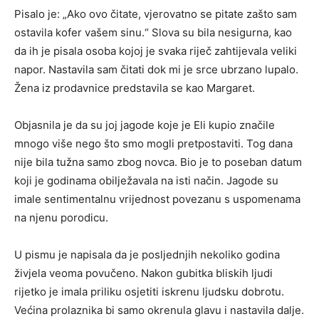
Pisalo je: „Ako ovo čitate, vjerovatno se pitate zašto sam
ostavila kofer vašem sinu.“ Slova su bila nesigurna, kao
da ih je pisala osoba kojoj je svaka riječ zahtijevala veliki
napor. Nastavila sam čitati dok mi je srce ubrzano lupalo.
Žena iz prodavnice predstavila se kao Margaret.
Objasnila je da su joj jagode koje je Eli kupio značile
mnogo više nego što smo mogli pretpostaviti. Tog dana
nije bila tužna samo zbog novca. Bio je to poseban datum
koji je godinama obilježavala na isti način. Jagode su
imale sentimentalnu vrijednost povezanu s uspomenama
na njenu porodicu.
U pismu je napisala da je posljednjih nekoliko godina
živjela veoma povučeno. Nakon gubitka bliskih ljudi
rijetko je imala priliku osjetiti iskrenu ljudsku dobrotu.
Većina prolaznika bi samo okrenula glavu i nastavila dalje.