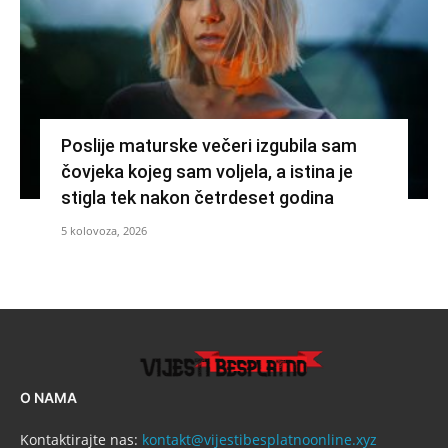
Poslije maturske večeri izgubila sam
čovjeka kojeg sam voljela, a istina je
stigla tek nakon četrdeset godina
5 kolovoza, 2026
O NAMA
Kontaktirajte nas:
kontakt@vijestibesplatnoonline.xyz