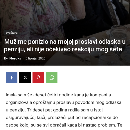
Svaštara
Muž me ponizio na mojoj proslavi odlaska u
penziju, ali nije očekivao reakciju mog šefa
By
Nesoks
-
3 lipnja, 2026
Imala sam šezdeset četiri godine kada je kompanija
organizovala oproštajnu proslavu povodom mog odlaska
u penziju. Trideset pet godina radila sam u istoj
osiguravajućoj kući, prolazeći put od recepcionarke do
osobe kojoj su se svi obraćali kada bi nastao problem. Te