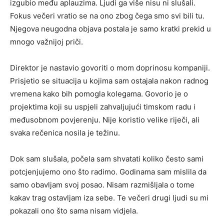
izgubio među aplauzima. Ljudi ga više nisu ni slušali.
Fokus večeri vratio se na ono zbog čega smo svi bili tu.
Njegova neugodna objava postala je samo kratki prekid u
mnogo važnijoj priči.
Direktor je nastavio govoriti o mom doprinosu kompaniji.
Prisjetio se situacija u kojima sam ostajala nakon radnog
vremena kako bih pomogla kolegama. Govorio je o
projektima koji su uspjeli zahvaljujući timskom radu i
međusobnom povjerenju. Nije koristio velike riječi, ali
svaka rečenica nosila je težinu.
Dok sam slušala, počela sam shvatati koliko često sami
potcjenjujemo ono što radimo. Godinama sam mislila da
samo obavljam svoj posao. Nisam razmišljala o tome
kakav trag ostavljam iza sebe. Te večeri drugi ljudi su mi
pokazali ono što sama nisam vidjela.