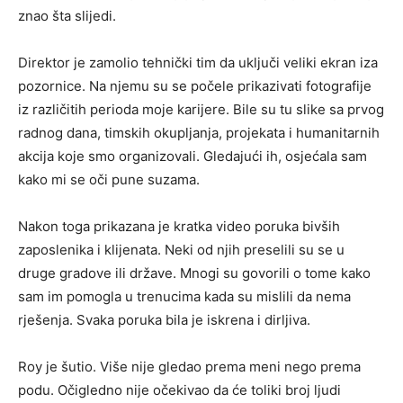
znao šta slijedi.
Direktor je zamolio tehnički tim da uključi veliki ekran iza
pozornice. Na njemu su se počele prikazivati fotografije
iz različitih perioda moje karijere. Bile su tu slike sa prvog
radnog dana, timskih okupljanja, projekata i humanitarnih
akcija koje smo organizovali. Gledajući ih, osjećala sam
kako mi se oči pune suzama.
Nakon toga prikazana je kratka video poruka bivših
zaposlenika i klijenata. Neki od njih preselili su se u
druge gradove ili države. Mnogi su govorili o tome kako
sam im pomogla u trenucima kada su mislili da nema
rješenja. Svaka poruka bila je iskrena i dirljiva.
Roy je šutio. Više nije gledao prema meni nego prema
podu. Očigledno nije očekivao da će toliki broj ljudi