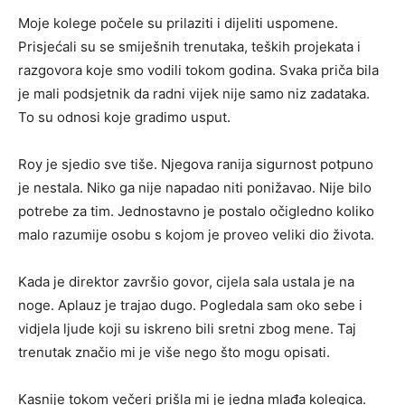
Moje kolege počele su prilaziti i dijeliti uspomene.
Prisjećali su se smiješnih trenutaka, teških projekata i
razgovora koje smo vodili tokom godina. Svaka priča bila
je mali podsjetnik da radni vijek nije samo niz zadataka.
To su odnosi koje gradimo usput.
Roy je sjedio sve tiše. Njegova ranija sigurnost potpuno
je nestala. Niko ga nije napadao niti ponižavao. Nije bilo
potrebe za tim. Jednostavno je postalo očigledno koliko
malo razumije osobu s kojom je proveo veliki dio života.
Kada je direktor završio govor, cijela sala ustala je na
noge. Aplauz je trajao dugo. Pogledala sam oko sebe i
vidjela ljude koji su iskreno bili sretni zbog mene. Taj
trenutak značio mi je više nego što mogu opisati.
Kasnije tokom večeri prišla mi je jedna mlađa kolegica.