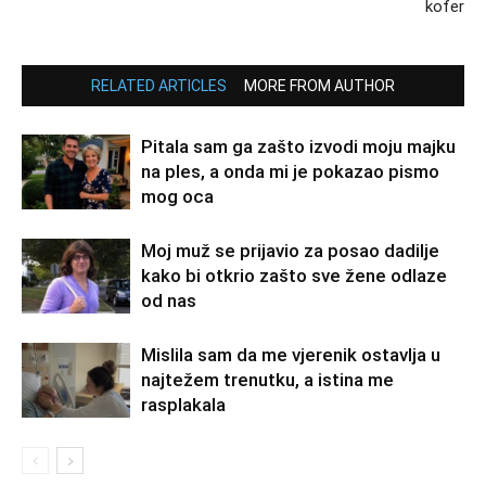
kofer
RELATED ARTICLES
MORE FROM AUTHOR
Pitala sam ga zašto izvodi moju majku
na ples, a onda mi je pokazao pismo
mog oca
Moj muž se prijavio za posao dadilje
kako bi otkrio zašto sve žene odlaze
od nas
Mislila sam da me vjerenik ostavlja u
najtežem trenutku, a istina me
rasplakala