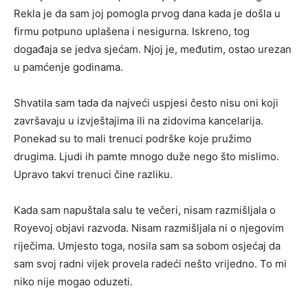
Rekla je da sam joj pomogla prvog dana kada je došla u
firmu potpuno uplašena i nesigurna. Iskreno, tog
događaja se jedva sjećam. Njoj je, međutim, ostao urezan
u pamćenje godinama.
Shvatila sam tada da najveći uspjesi često nisu oni koji
završavaju u izvještajima ili na zidovima kancelarija.
Ponekad su to mali trenuci podrške koje pružimo
drugima. Ljudi ih pamte mnogo duže nego što mislimo.
Upravo takvi trenuci čine razliku.
Kada sam napuštala salu te večeri, nisam razmišljala o
Royevoj objavi razvoda. Nisam razmišljala ni o njegovim
riječima. Umjesto toga, nosila sam sa sobom osjećaj da
sam svoj radni vijek provela radeći nešto vrijedno. To mi
niko nije mogao oduzeti.