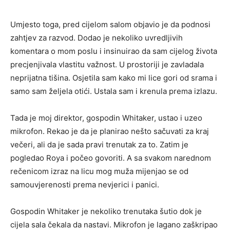
Umjesto toga, pred cijelom salom objavio je da podnosi
zahtjev za razvod. Dodao je nekoliko uvredljivih
komentara o mom poslu i insinuirao da sam cijelog života
precjenjivala vlastitu važnost. U prostoriji je zavladala
neprijatna tišina. Osjetila sam kako mi lice gori od srama i
samo sam željela otići. Ustala sam i krenula prema izlazu.
Tada je moj direktor, gospodin Whitaker, ustao i uzeo
mikrofon. Rekao je da je planirao nešto sačuvati za kraj
večeri, ali da je sada pravi trenutak za to. Zatim je
pogledao Roya i počeo govoriti. A sa svakom narednom
rečenicom izraz na licu mog muža mijenjao se od
samouvjerenosti prema nevjerici i panici.
Gospodin Whitaker je nekoliko trenutaka šutio dok je
cijela sala čekala da nastavi. Mikrofon je lagano zaškripao