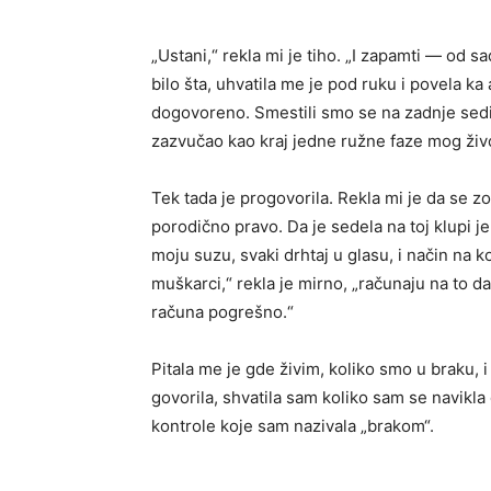
„Ustani,“ rekla mi je tiho. „I zapamti — od 
bilo šta, uhvatila me je pod ruku i povela k
dogovoreno. Smestili smo se na zadnje sedište
zazvučao kao kraj jedne ružne faze mog živ
Tek tada je progovorila. Rekla mi je da se z
porodično pravo. Da je sedela na toj klupi je
moju suzu, svaki drhtaj u glasu, i način na 
muškarci,“ rekla je mirno, „računaju na to da 
računa pogrešno.“
Pitala me je gde živim, koliko smo u braku,
govorila, shvatila sam koliko sam se navik
kontrole koje sam nazivala „brakom“.