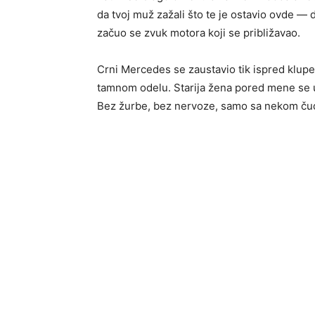
da tvoj muž zažali što te je ostavio ovde —
začuo se zvuk motora koji se približavao.
Crni Mercedes se zaustavio tik ispred klupe. 
tamnom odelu. Starija žena pored mene se us
Bez žurbe, bez nervoze, samo sa nekom čud