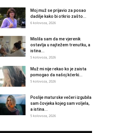
Moj muž se prijavio za posao
dadilje kako bi otkrio zašto...
6 kolovoza, 2026
Mislila sam da me vjerenik
ostavlja u najtežem trenutku, a
istina...
5 kolovoza, 2026
Muž mi nije rekao ko je zaista
pomogao da našoj kćerki...
5 kolovoza, 2026
Poslije maturske večeri izgubila
sam čovjeka kojeg sam voljela,
a istina...
5 kolovoza, 2026