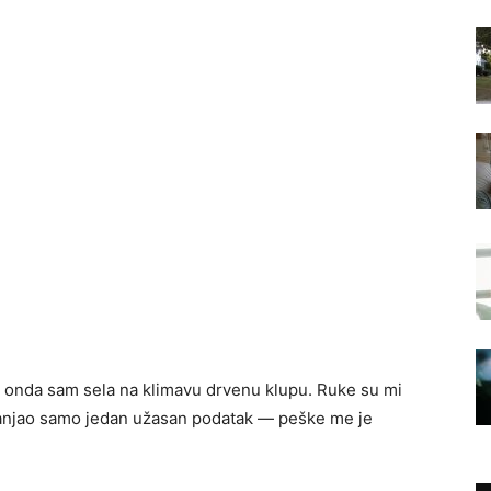
 onda sam sela na klimavu drvenu klupu. Ruke su mi
dzvanjao samo jedan užasan podatak — peške me je