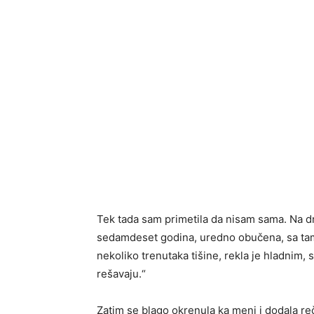
Tek tada sam primetila da nisam sama. Na d
sedamdeset godina, uredno obučena, sa ta
nekoliko trenutaka tišine, rekla je hladnim,
rešavaju.“
Zatim se blago okrenula ka meni i dodala reč