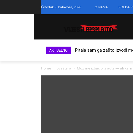
Četvrtak, 6 kolovoza, 2026
O NAMA
POLISA P
Pitala sam ga zašto izvodi m
AKTUELNO
Home
Svaštara
Muž me izbacio iz auta — ali karma