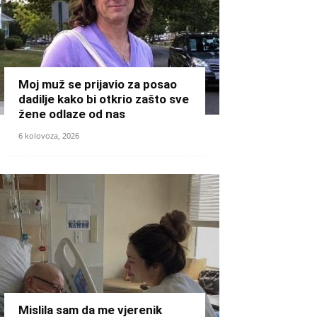
Moj muž se prijavio za posao
dadilje kako bi otkrio zašto sve
žene odlaze od nas
6 kolovoza, 2026
Mislila sam da me vjerenik