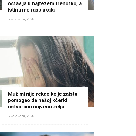
ostavlja u najtežem trenutku, a
istina me rasplakala
5 kolovoza, 2026
Muž mi nije rekao ko je zaista
pomogao da našoj kćerki
ostvarimo najveću želju
5 kolovoza, 2026