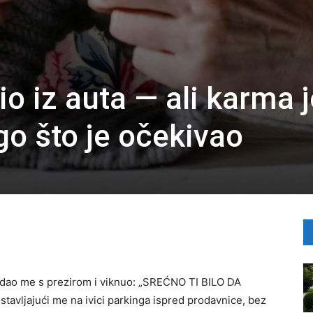
o iz auta — ali karma j
go što je očekivao
ledao me s prezirom i viknuo: „SREĆNO TI BILO DA
stavljajući me na ivici parkinga ispred prodavnice, bez