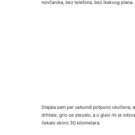
novčanika, bez telefona, bez ikakvog plana.
Stajala sam par sekundi potpuno ukočena, a
drhtale, grlo se stezalo, a u glavi mi je o
čekalo skoro 30 kilometara.