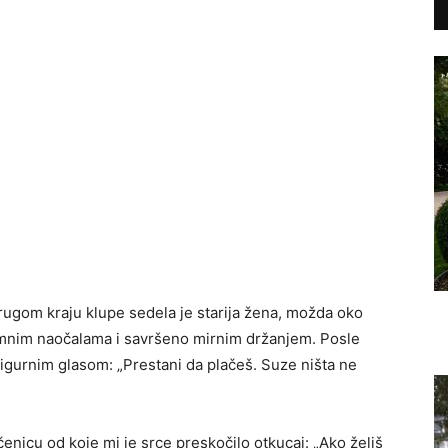
rugom kraju klupe sedela je starija žena, možda oko
mnim naočalama i savršeno mirnim držanjem. Posle
 sigurnim glasom: „Prestani da plačeš. Suze ništa ne
enicu od koje mi je srce preskočilo otkucaj: „Ako želiš