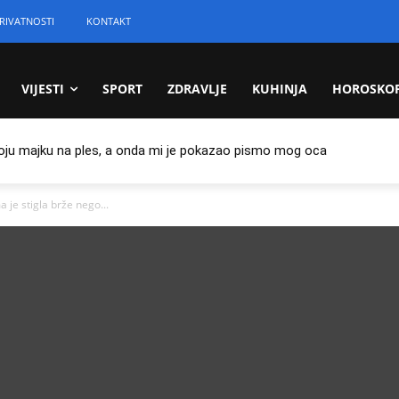
RIVATNOSTI
KONTAKT
VIJESTI
SPORT
ZDRAVLJE
KUHINJA
HOROSKO
oju majku na ples, a onda mi je pokazao pismo mog oca
 je stigla brže nego...