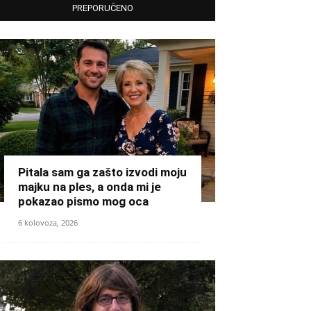
PREPORUČENO
Pitala sam ga zašto izvodi moju
majku na ples, a onda mi je
pokazao pismo mog oca
6 kolovoza, 2026