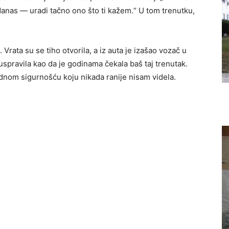
 danas — uradi tačno ono što ti kažem.“ U tom trenutku,
Vrata su se tiho otvorila, a iz auta je izašao vozač u
pravila kao da je godinama čekala baš taj trenutak.
nom sigurnošću koju nikada ranije nisam videla.