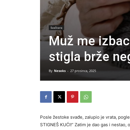
Svaštara
Muž me izbaci
stigla brže ne
By
Nesoks
-
27 prosinca, 2025
Posle žestoke svađe, zalupio je vrata, pog
STIGNEŠ KUĆI!“ Zatim je dao gas i nestao, o