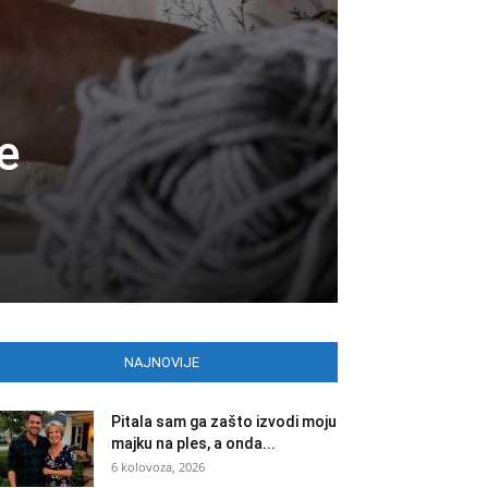
e
NAJNOVIJE
Pitala sam ga zašto izvodi moju
majku na ples, a onda...
6 kolovoza, 2026