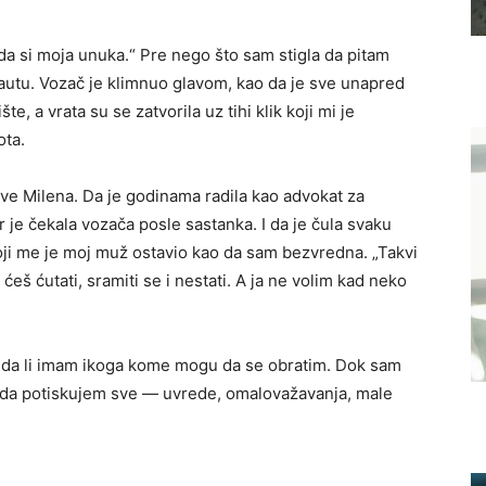
sada si moja unuka.“ Pre nego što sam stigla da pitam
a autu. Vozač je klimnuo glavom, kao da je sve unapred
, a vrata su se zatvorila uz tihi klik koji mi je
ota.
ove Milena. Da je godinama radila kao advokat za
r je čekala vozača posle sastanka. I da je čula svaku
koji me je moj muž ostavio kao da sam bezvredna. „Takvi
ćeš ćutati, sramiti se i nestati. A ja ne volim kad neko
 i da li imam ikoga kome mogu da se obratim. Dok sam
la da potiskujem sve — uvrede, omalovažavanja, male