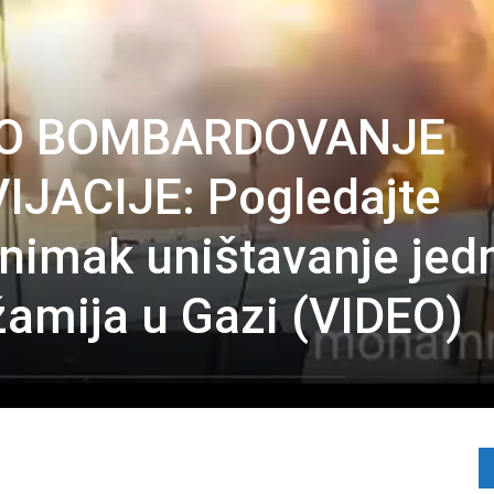
O BOMBARDOVANJE
IJACIJE: Pogledajte
snimak uništavanje jed
žamija u Gazi (VIDEO)