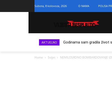
Subota, 8 kolovoza, 2026
O NAMA
POLISA PR
Godinama sam gradila život s n
AKTUELNO
Home
Svijet
NEMILOSRDNO BOMBARDOVANJE IZRAELSK