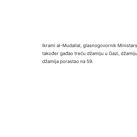
Ikrami al-Mudallal, glasnogovornik Ministar
također gađao treću džamiju u Gazi, džamij
džamija porastao na 59.