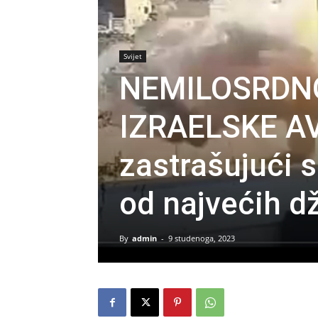
Svijet
NEMILOSRDN
IZRAELSKE AV
zastrašujući 
od najvećih d
By
admin
-
9 studenoga, 2023