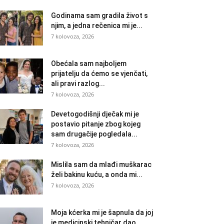
Godinama sam gradila život s
njim, a jedna rečenica mi je...
7 kolovoza, 2026
Obećala sam najboljem
prijatelju da ćemo se vjenčati,
ali pravi razlog...
7 kolovoza, 2026
Devetogodišnji dječak mi je
postavio pitanje zbog kojeg
sam drugačije pogledala...
7 kolovoza, 2026
Mislila sam da mlađi muškarac
želi bakinu kuću, a onda mi...
7 kolovoza, 2026
Moja kćerka mi je šapnula da joj
je medicinski tehničar dao...