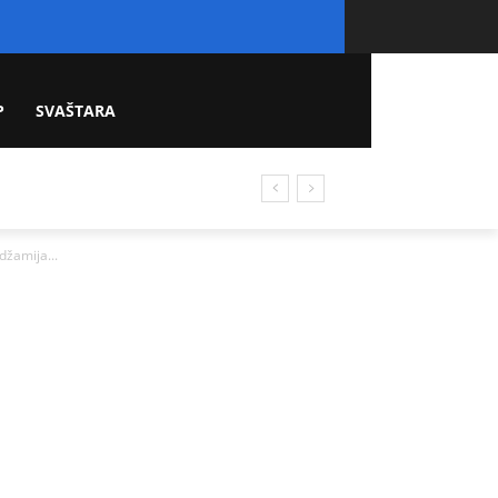
P
SVAŠTARA
žamija...