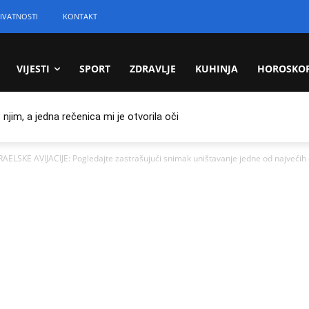
IVATNOSTI
KONTAKT
VIJESTI
SPORT
ZDRAVLJE
KUHINJA
HOROSKO
jim, a jedna rečenica mi je otvorila oči
E AVIJACIJE: Pogledajte zastrašujući snimak uništavanje jedne od najvećih d