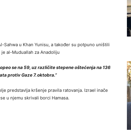
 Al-Sahwa u Khan Yunisu, a također su potpuno uništili
o je al-Muduallah za Anadoliju
opeo se na 59, uz različite stepene oštećenja na 136
ata protiv Gaze 7. oktobra.”
je predstavlja kršenje pravila ratovanja. Izrael inače
su se u njemu skrivali borci Hamasa.