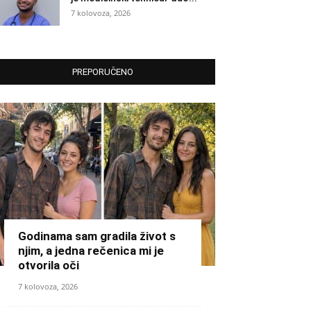
7 kolovoza, 2026
PREPORUČENO
Godinama sam gradila život s
njim, a jedna rečenica mi je
otvorila oči
7 kolovoza, 2026