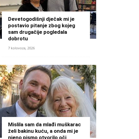
Devetogodišnji dječak mi je
postavio pitanje zbog kojeg
sam drugačije pogledala
dobrotu
7 kolovoza, 2026
Mislila sam da mlađi muškarac
želi bakinu kuću, a onda mi je
njeno pismo otvorilo oči