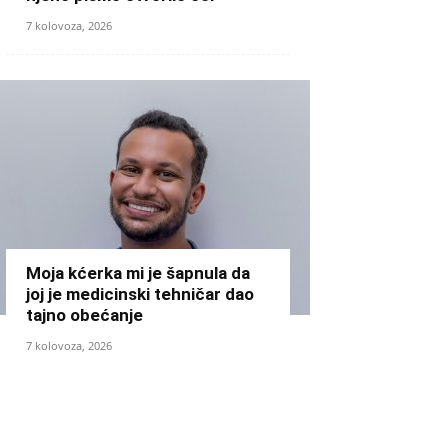
7 kolovoza, 2026
Moja kćerka mi je šapnula da
joj je medicinski tehničar dao
tajno obećanje
7 kolovoza, 2026