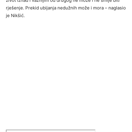
život iznad i važnijim od drugog ne može i ne smije biti
rješenje. Prekid ubijanja nedužnih može i mora – naglasio
je Nikšić.