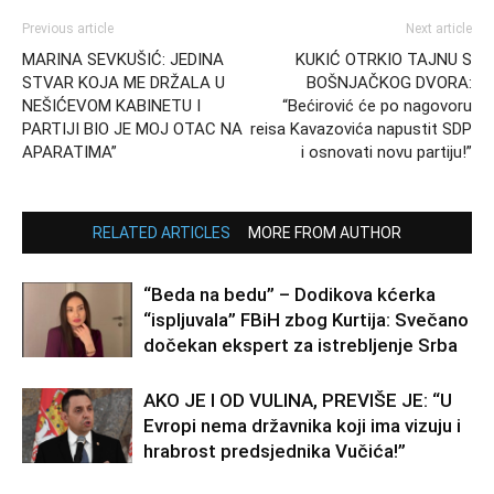
Previous article
Next article
MARINA SEVKUŠIĆ: JEDINA
KUKIĆ OTRKIO TAJNU S
STVAR KOJA ME DRŽALA U
BOŠNJAČKOG DVORA:
NEŠIĆEVOM KABINETU I
“Bećirović će po nagovoru
PARTIJI BIO JE MOJ OTAC NA
reisa Kavazovića napustit SDP
APARATIMA”
i osnovati novu partiju!”
RELATED ARTICLES
MORE FROM AUTHOR
“Beda na bedu” – Dodikova kćerka
“ispljuvala” FBiH zbog Kurtija: Svečano
dočekan ekspert za istrebljenje Srba
AKO JE I OD VULINA, PREVIŠE JE: “U
Evropi nema državnika koji ima vizuju i
hrabrost predsjednika Vučića!”