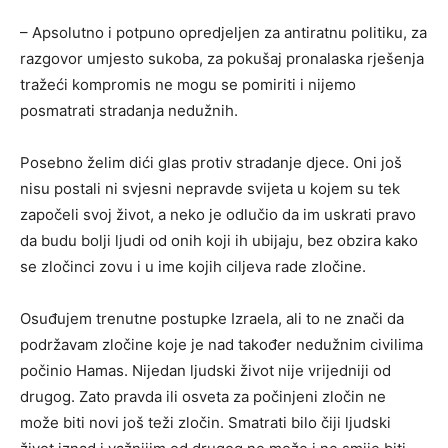
– Apsolutno i potpuno opredjeljen za antiratnu politiku, za
razgovor umjesto sukoba, za pokušaj pronalaska rješenja
tražeći kompromis ne mogu se pomiriti i nijemo
posmatrati stradanja nedužnih.
Posebno želim dići glas protiv stradanje djece. Oni još
nisu postali ni svjesni nepravde svijeta u kojem su tek
započeli svoj život, a neko je odlučio da im uskrati pravo
da budu bolji ljudi od onih koji ih ubijaju, bez obzira kako
se zločinci zovu i u ime kojih ciljeva rade zločine.
Osuđujem trenutne postupke Izraela, ali to ne znači da
podržavam zločine koje je nad također nedužnim civilima
počinio Hamas. Nijedan ljudski život nije vrijedniji od
drugog. Zato pravda ili osveta za počinjeni zločin ne
može biti novi još teži zločin. Smatrati bilo čiji ljudski