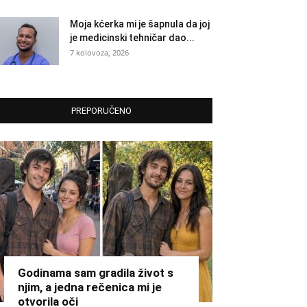
Moja kćerka mi je šapnula da joj
je medicinski tehničar dao...
7 kolovoza, 2026
PREPORUČENO
Godinama sam gradila život s
njim, a jedna rečenica mi je
otvorila oči