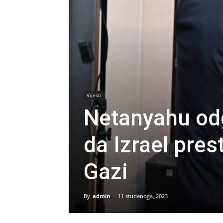
Vijesti
Netanyahu od
da Izrael pres
Gazi
By
admin
-
11 studenoga, 2023