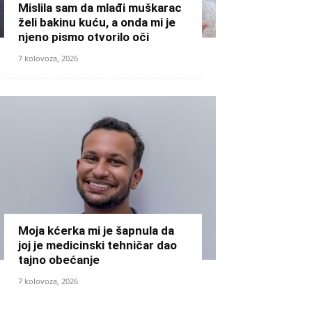
Mislila sam da mlađi muškarac
želi bakinu kuću, a onda mi je
njeno pismo otvorilo oči
7 kolovoza, 2026
Moja kćerka mi je šapnula da
joj je medicinski tehničar dao
tajno obećanje
7 kolovoza, 2026