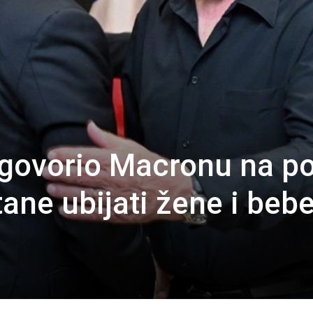
govorio Macronu na po
tane ubijati žene i beb