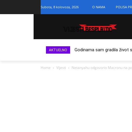
Subota, 8 kolovoza, 2026
O NAMA
POLISA PR
Godinama sam gradila život s n
AKTUELNO
Home
Vijesti
Netanyahu odgovorio Macronu na poziv