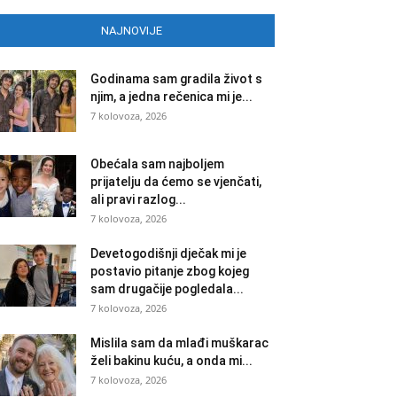
NAJNOVIJE
Godinama sam gradila život s
njim, a jedna rečenica mi je...
7 kolovoza, 2026
Obećala sam najboljem
prijatelju da ćemo se vjenčati,
ali pravi razlog...
7 kolovoza, 2026
Devetogodišnji dječak mi je
postavio pitanje zbog kojeg
sam drugačije pogledala...
7 kolovoza, 2026
Mislila sam da mlađi muškarac
želi bakinu kuću, a onda mi...
7 kolovoza, 2026