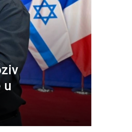
ziv
e u