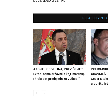
Dodik upao u zamku
RELATED ARTIC
AKO JE I OD VULINA, PREVIŠE JE: “U
POLICIJSKE
Evropi nema državnika koji ima vizuju
OBAVIJEŠTE
i hrabrost predsjednika Vučića!”
Cezar iz Sl
urednika Is