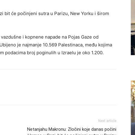
i bit će počinjeni sutra u Parizu, New Yorku i širom
e vazdušne i kopnene napade na Pojas Gaze od
Ubijeno je najmanje 10.569 Palestinaca, među kojima
m podacima broj poginulih u Izraelu je oko 1.200.
Next article
Netanjahu Makronu: Zločini koje danas počini