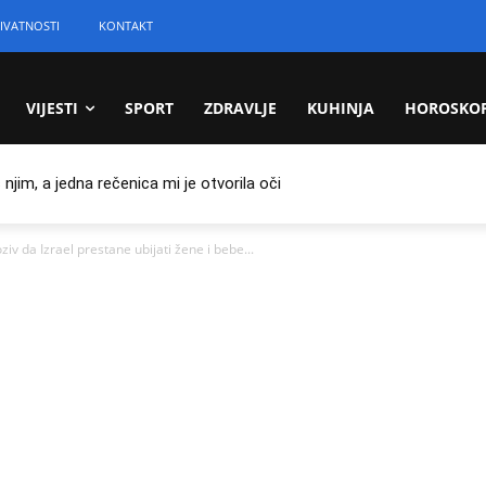
IVATNOSTI
KONTAKT
VIJESTI
SPORT
ZDRAVLJE
KUHINJA
HOROSKO
jim, a jedna rečenica mi je otvorila oči
 da Izrael prestane ubijati žene i bebe...