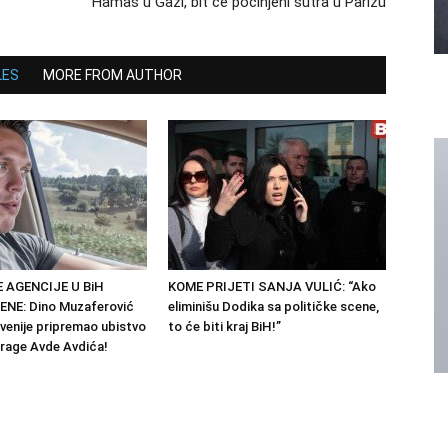
Hamas u Gazi, bit će počinjeni sutra u Parizu
LES
MORE FROM AUTHOR
 AGENCIJE U BiH
KOME PRIJETI SANJA VULIĆ: “Ako
NE: Dino Muzaferović
eliminišu Dodika sa političke scene,
ovenije pripremao ubistvo
to će biti kraj BiH!”
trage Avde Avdića!