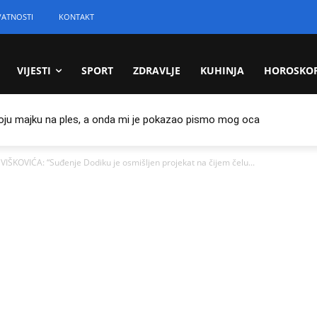
VATNOSTI
KONTAKT
VIJESTI
SPORT
ZDRAVLJE
KUHINJA
HOROSKO
oju majku na ples, a onda mi je pokazao pismo mog oca
OVIĆA: “Suđenje Dodiku je osmišljen projekat na čijem čelu...