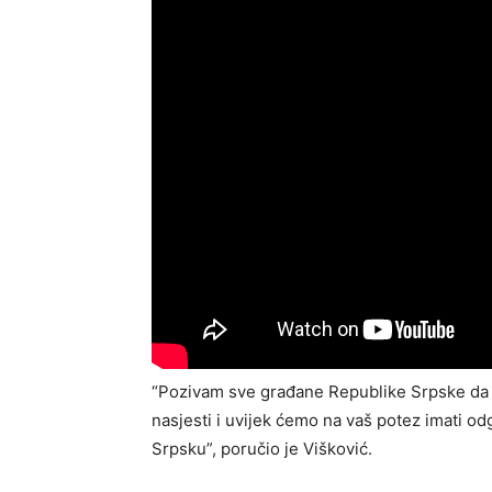
“Pozivam sve građane Republike Srpske da 
nasjesti i uvijek ćemo na vaš potez imati od
Srpsku”, poručio je Višković.