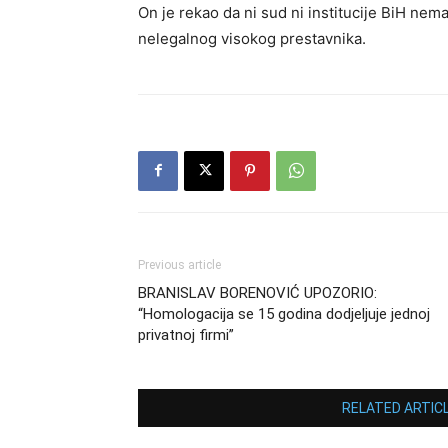
On je rekao da ni sud ni institucije BiH nemaj
nelegalnog visokog prestavnika.
Previous article
BRANISLAV BORENOVIĆ UPOZORIO:
“Homologacija se 15 godina dodjeljuje jednoj
privatnoj firmi”
RELATED ARTIC