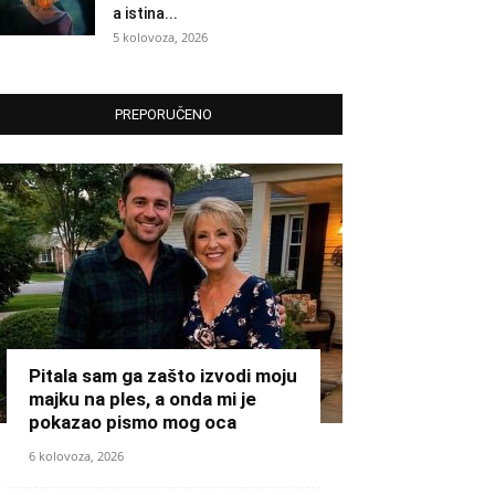
a istina...
5 kolovoza, 2026
PREPORUČENO
Pitala sam ga zašto izvodi moju
majku na ples, a onda mi je
pokazao pismo mog oca
6 kolovoza, 2026