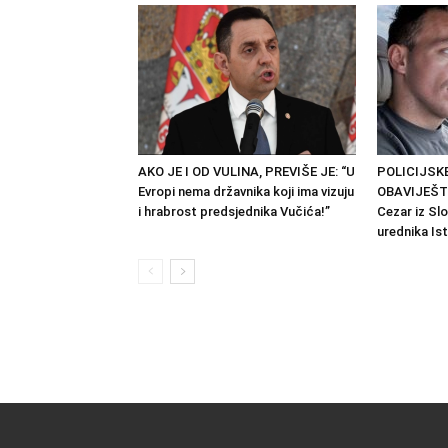
AKO JE I OD VULINA, PREVIŠE JE: “U
POLICIJSKE
Evropi nema državnika koji ima vizuju
OBAVIJEŠTE
i hrabrost predsjednika Vučića!”
Cezar iz Sl
urednika Is