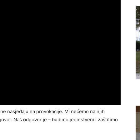
ne nasjedaju na provokacije. Mi nećemo na njih
govor. Naš odgovor je – budimo jedinstveni i zaštitimo