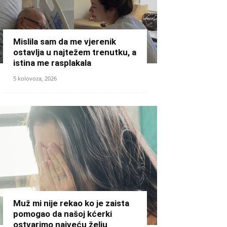
Mislila sam da me vjerenik
ostavlja u najtežem trenutku, a
istina me rasplakala
5 kolovoza, 2026
Muž mi nije rekao ko je zaista
pomogao da našoj kćerki
ostvarimo najveću želju