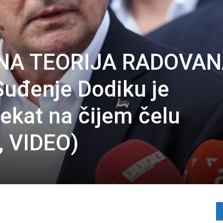
NA TEORIJA RADOVAN
uđenje Dodiku je
jekat na čijem čelu
, VIDEO)