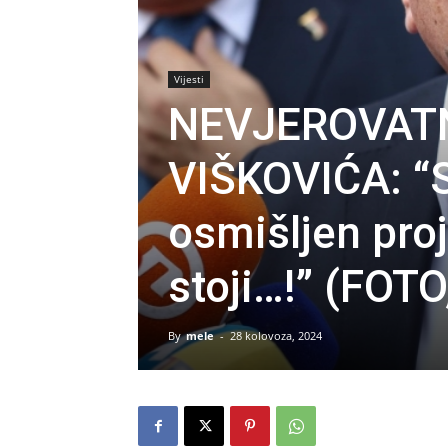
Vijesti
NEVJEROVAT
VIŠKOVIĆA: “S
osmišljen pro
stoji…!” (FOTO
By
mele
-
28 kolovoza, 2024