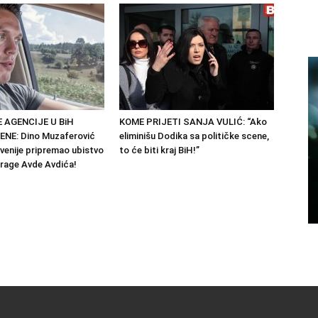
 AGENCIJE U BiH
KOME PRIJETI SANJA VULIĆ: “Ako
NE: Dino Muzaferović
eliminišu Dodika sa političke scene,
ovenije pripremao ubistvo
to će biti kraj BiH!”
trage Avde Avdića!