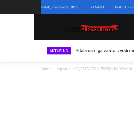
Petak, 7 kolovoza, 2026
O NAMA
POLISA PRI
Pitala sam ga zašto izvodi m
AKTUELNO
Home
Vijesti
NEVJEROVATNA TEORIJA RADOVANA VIŠK