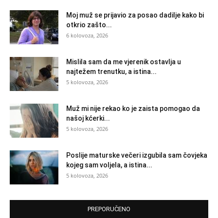
Moj muž se prijavio za posao dadilje kako bi
otkrio zašto...
6 kolovoza, 2026
Mislila sam da me vjerenik ostavlja u
najtežem trenutku, a istina...
5 kolovoza, 2026
Muž mi nije rekao ko je zaista pomogao da
našoj kćerki...
5 kolovoza, 2026
Poslije maturske večeri izgubila sam čovjeka
kojeg sam voljela, a istina...
5 kolovoza, 2026
PREPORUČENO