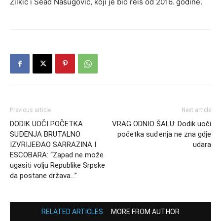
Zilkić i Sead Nasugović, koji je bio reis od 2016. godine.
Previous article
Next article
DODIK UOČI POČETKA
VRAG ODNIO ŠALU: Dodik uoči
SUĐENJA BRUTALNO
početka suđenja ne zna gdje
IZVRIJEĐAO SARRAZINA I
udara
ESCOBARA: “Zapad ne može
ugasiti volju Republike Srpske
da postane država…”
RELATED ARTICLES
MORE FROM AUTHOR