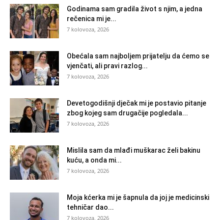
Godinama sam gradila život s njim, a jedna
rečenica mi je...
7 kolovoza, 2026
Obećala sam najboljem prijatelju da ćemo se
vjenčati, ali pravi razlog...
7 kolovoza, 2026
Devetogodišnji dječak mi je postavio pitanje
zbog kojeg sam drugačije pogledala...
7 kolovoza, 2026
Mislila sam da mlađi muškarac želi bakinu
kuću, a onda mi...
7 kolovoza, 2026
Moja kćerka mi je šapnula da joj je medicinski
tehničar dao...
7 kolovoza, 2026