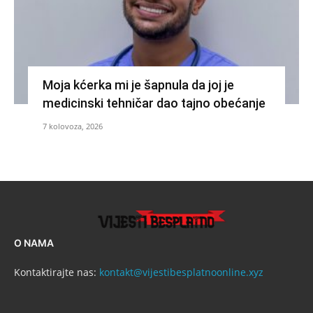
Moja kćerka mi je šapnula da joj je
medicinski tehničar dao tajno obećanje
7 kolovoza, 2026
O NAMA
Kontaktirajte nas:
kontakt@vijestibesplatnoonline.xyz