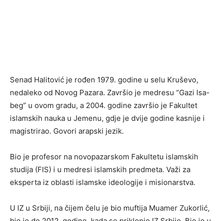
Senad Halitović je rođen 1979. godine u selu Kruševo,
nedaleko od Novog Pazara. Završio je medresu “Gazi Isa-
beg” u ovom gradu, a 2004. godine završio je Fakultet
islamskih nauka u Jemenu, gdje je dvije godine kasnije i
magistrirao. Govori arapski jezik.
Bio je profesor na novopazarskom Fakultetu islamskih
studija (FIS) i u medresi islamskih predmeta. Važi za
eksperta iz oblasti islamske ideologije i misionarstva.
U IZ u Srbiji, na čijem čelu je bio muftija Muamer Zukorlić,
bio je do 2012. godine, kada se priklonio IZ Srbije. Bio je u