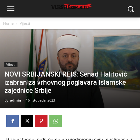
Home
Vijesti
Vijesti
NOVI SRBIJANSKI REIS: Senad Halitović
izabran za vrhovnog poglavara Islamske
zajednice Srbije
By
admin
-
16 listopada, 2023
Prvenstveno, radit ćemo na ujedinjenju svih muslimana u