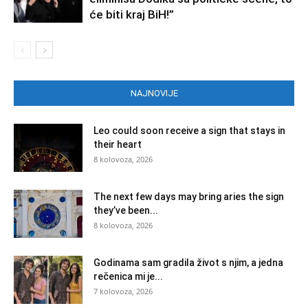
će biti kraj BiH!”
NAJNOVIJE
Leo could soon receive a sign that stays in
their heart
8 kolovoza, 2026
The next few days may bring aries the sign
they’ve been...
8 kolovoza, 2026
Godinama sam gradila život s njim, a jedna
rečenica mi je...
7 kolovoza, 2026