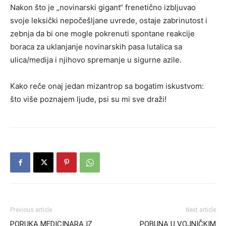
Nakon što je „novinarski gigant“ frenetično izbljuvao
svoje leksički nepočešljane uvrede, ostaje zabrinutost i
zebnja da bi one mogle pokrenuti spontane reakcije
boraca za uklanjanje novinarskih pasa lutalica sa
ulica/medija i njihovo spremanje u sigurne azile.
Kako reče onaj jedan mizantrop sa bogatim iskustvom:
što više poznajem ljude, psi su mi sve draži!
Previous article
Next article
PORUKA MEDICINARA IZ
POBUNA U VOJNIČKIM