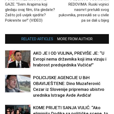
GAZE: “Svim Arapima koji
REDOVIMA: Ruski vojnici
gledaju ovaj film, šta gledate?
nasmrt pretukli svog
Zašto još uvijek sjedite?
pukovnika, presvukli se u civile
Pokrenite se!” (VIDEO)
pa se dali u bijeg
RELATED ARTICLES
MORE FROM AUTHOR
AKO JE I OD VULINA, PREVIŠE JE: “U
Evropi nema državnika koji ima vizuju i
hrabrost predsjednika Vučića!”
POLICIJSKE AGENCIJE U BiH
OBAVIJEŠTENE: Dino Muzaferović
Cezar iz Slovenije pripremao ubistvo
urednika Istrage Avde Avdića!
KOME PRIJETI SANJA VULIĆ: “Ako
eliminišu Dodika sa političke scene, to