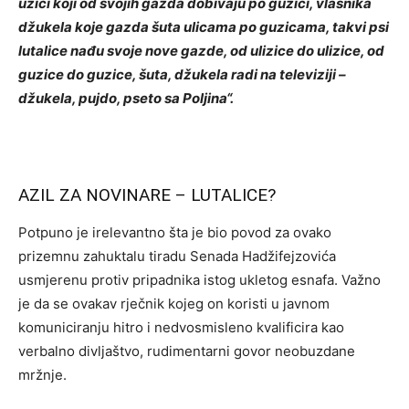
uzici koji od svojih gazda dobivaju po guzici, vlasnika
džukela koje gazda šuta ulicama po guzicama, takvi psi
lutalice nađu svoje nove gazde, od ulizice do ulizice, od
guzice do guzice, šuta, džukela radi na televiziji –
džukela, pujdo, pseto sa Poljina“.
AZIL ZA NOVINARE – LUTALICE?
Potpuno je irelevantno šta je bio povod za ovako
prizemnu zahuktalu tiradu Senada Hadžifejzovića
usmjerenu protiv pripadnika istog ukletog esnafa. Važno
je da se ovakav rječnik kojeg on koristi u javnom
komuniciranju hitro i nedvosmisleno kvalificira kao
verbalno divljaštvo, rudimentarni govor neobuzdane
mržnje.