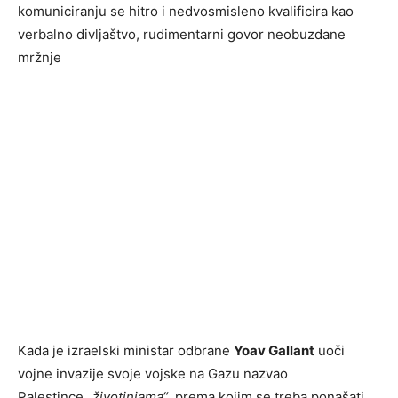
komuniciranju se hitro i nedvosmisleno kvalificira kao
verbalno divljaštvo, rudimentarni govor neobuzdane
mržnje
Kada je izraelski ministar odbrane
Yoav Gallant
uoči
vojne invazije svoje vojske na Gazu nazvao
Palestince
„životinjama“
, prema kojim se treba ponašati