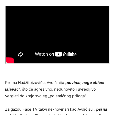
Prema Hadžifejzoviću, Avdić nije
„novinar, nego obični
lajavac“,
što će agresivno, neduhovito i uvredljivo
verglati do kraja svojeg „polemičnog priloga“.
Za gazdu Face TV takvi ne-novinari kao Avdić su „
psi na