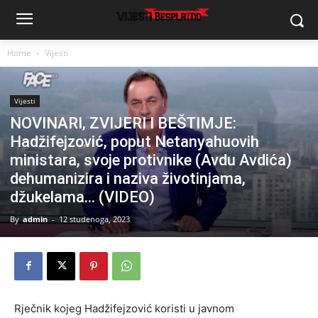
Home
Vijesti
Vijesti
NOVINARI, ZVIJERI I BEŠTIMJE:
Hadžifejzović, poput Netanyahuovih
ministara, svoje protivnike (Avdu Avdića)
dehumanizira i naziva životinjama,
džukelama… (VIDEO)
By
admin
-
12 studenoga, 2023
Rječnik kojeg Hadžifejzović koristi u javnom