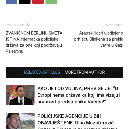
Previous article
Next article
ZVANIČNOM BERLINU SMETA
Arapski lideri ujedinjeno
ISTINA: Njemačka policijska
pritišću Blinkena za prekid
država za one koji podržavaju
vatre u Gazi
Palestinu
RELATED ARTICLES
MORE FROM AUTHOR
AKO JE I OD VULINA, PREVIŠE JE: “U
Evropi nema državnika koji ima vizuju i
hrabrost predsjednika Vučića!”
POLICIJSKE AGENCIJE U BiH
OBAVIJEŠTENE: Dino Muzaferović