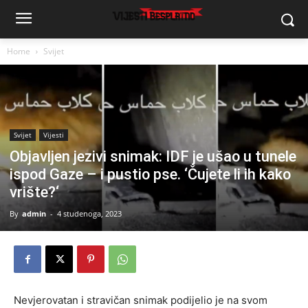
Home
Svijet
Svijet
Vijesti
Objavljen jezivi snimak: IDF je ušao u tunele
ispod Gaze – i pustio pse. ‘Čujete li ih kako
vrište?‘
By
admin
-
4 studenoga, 2023
Nevjerovatan i stravičan snimak podijelio je na svom