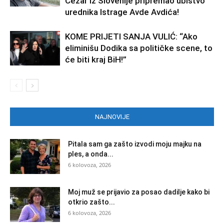
Cezar iz Slovenije pripremao ubistvo
urednika Istrage Avde Avdića!
KOME PRIJETI SANJA VULIĆ: “Ako
eliminišu Dodika sa političke scene, to
će biti kraj BiH!”
NAJNOVIJE
Pitala sam ga zašto izvodi moju majku na
ples, a onda...
6 kolovoza, 2026
Moj muž se prijavio za posao dadilje kako bi
otkrio zašto...
6 kolovoza, 2026