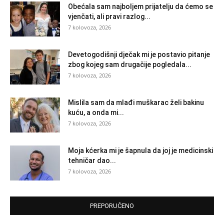
Obećala sam najboljem prijatelju da ćemo se
vjenčati, ali pravi razlog...
7 kolovoza, 2026
Devetogodišnji dječak mi je postavio pitanje
zbog kojeg sam drugačije pogledala...
7 kolovoza, 2026
Mislila sam da mlađi muškarac želi bakinu
kuću, a onda mi...
7 kolovoza, 2026
Moja kćerka mi je šapnula da joj je medicinski
tehničar dao...
7 kolovoza, 2026
PREPORUČENO