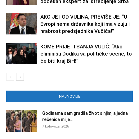
dočekan ekspert za istrebljenje Srba
AKO JE I OD VULINA, PREVIŠE JE: “U
Evropi nema državnika koji ima vizuju i
hrabrost predsjednika Vučića!”
KOME PRIJETI SANJA VULIĆ: “Ako
eliminišu Dodika sa političke scene, to
će biti kraj BiH!”
NAJNOVIJE
Godinama sam gradila život s njim, a jedna
rečenica mi je...
7 kolovoza, 2026