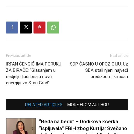
Previous article
Next article
IRFAN ČENGIĆ IMA PORUKU
SDP ČASNO U OPOZICIJU: Uz
ZA BIRAČE: “Glasanjem u
SDA stali njeni najveći
nedjelju ljudi biraju novu
predizborni kritičari
energiju za Stari Grad”
RELATED ARTICLES
MORE FROM AUTHOR
“Beda na bedu” – Dodikova kćerka
“ispljuvala” FBiH zbog Kurtija: Svečano