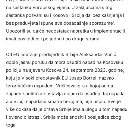
na sastanku Europskog vijeća. U zaključcima s tog
sastanka pozvani su i Kosovo i Srbija da ‘bez kašnjenja i
bez preduvjeta ispune sve dosadašnje sporazume‘.
Upozorili su da će nedostatak napretka u implementaciji
imati posljedice i po jednu i po drugu stranu.
Od EU lidera je predsjednik Srbije Aleksandar Vučić
dobio jasnu poruku da mora osuditi napad na Kosovsku
policiju na sjeveru Kosova 24. septembra 2023. godine,
koju je Visoki predstavnik EU Josep Borrell nazvao
terorističkim napadom. Vučićeva igra u kojoj on na
zapadne političare ostavlja dojam da osuđuje taj napada,
a u Srbiji napadače smatra herojima, nije uspio. Sve je
više dokaza da je država Srbije imala ulogu u tom napadu
i ovisno o istrazi, Srbija može snositi i posljedice zbog
toga.