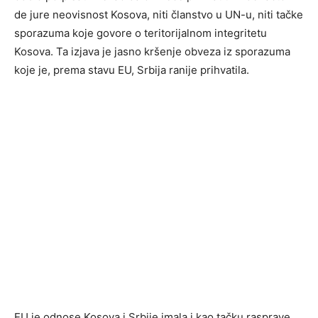
de jure neovisnost Kosova, niti članstvo u UN-u, niti tačke
sporazuma koje govore o teritorijalnom integritetu
Kosova. Ta izjava je jasno kršenje obveza iz sporazuma
koje je, prema stavu EU, Srbija ranije prihvatila.
EU je odnose Kosova i Srbije imala i kao tačku rasprave