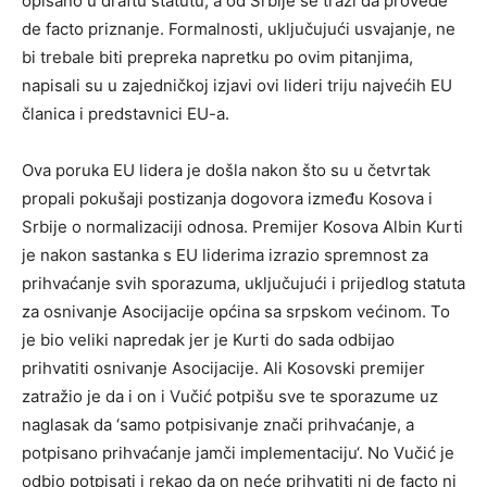
opisano u draftu statutu, a od Srbije se traži da provede
de facto priznanje. Formalnosti, uključujući usvajanje, ne
bi trebale biti prepreka napretku po ovim pitanjima,
napisali su u zajedničkoj izjavi ovi lideri triju najvećih EU
članica i predstavnici EU-a.
Ova poruka EU lidera je došla nakon što su u četvrtak
propali pokušaji postizanja dogovora između Kosova i
Srbije o normalizaciji odnosa. Premijer Kosova Albin Kurti
je nakon sastanka s EU liderima izrazio spremnost za
prihvaćanje svih sporazuma, uključujući i prijedlog statuta
za osnivanje Asocijacije općina sa srpskom većinom. To
je bio veliki napredak jer je Kurti do sada odbijao
prihvatiti osnivanje Asocijacije. Ali Kosovski premijer
zatražio je da i on i Vučić potpišu sve te sporazume uz
naglasak da ‘samo potpisivanje znači prihvaćanje, a
potpisano prihvaćanje jamči implementaciju‘. No Vučić je
odbio potpisati i rekao da on neće prihvatiti ni de facto ni