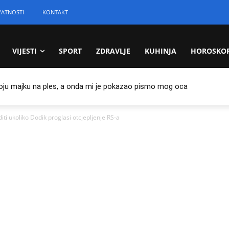
VATNOSTI
KONTAKT
VIJESTI
SPORT
ZDRAVLJE
KUHINJA
HOROSKO
oju majku na ples, a onda mi je pokazao pismo mog oca
ti ukoliko Dodik proglasi otcjepljenje RS-a