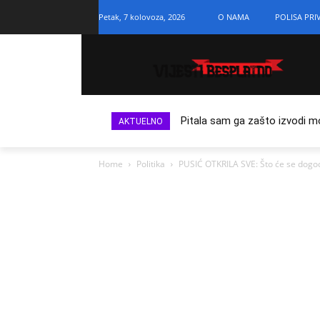
Petak, 7 kolovoza, 2026
O NAMA
POLISA PRI
Pitala sam ga zašto izvodi m
AKTUELNO
Home
Politika
PUSIĆ OTKRILA SVE: Što će se dogodi