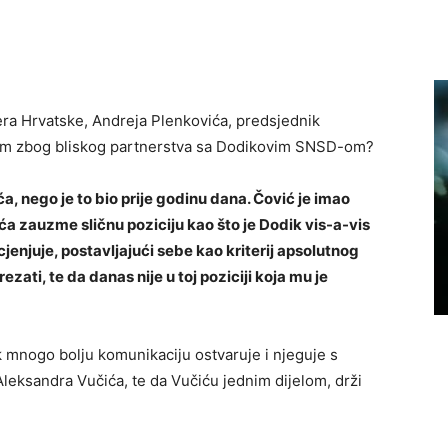
jera Hrvatske, Andreja Plenkovića, predsjednik
lem zbog bliskog partnerstva sa Dodikovim SNSD-om?
, nego je to bio prije godinu dana. Čović je imao
a zauzme sličnu poziciju kao što je Dodik vis-a-vis
jenjuje, postavljajući sebe kao kriterij apsolutnog
ezati, te da danas nije u toj poziciji koja mu je
ik mnogo bolju komunikaciju ostvaruje i njeguje s
leksandra Vučića, te da Vučiću jednim dijelom, drži