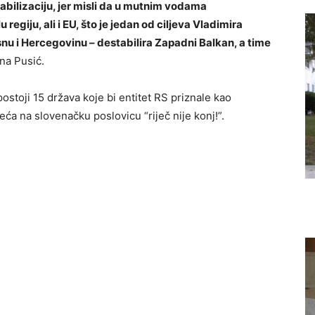
stabilizaciju, jer misli da u mutnim vodama
u regiju, ali i EU, što je jedan od ciljeva Vladimira
osnu i Hercegovinu – destabilira Zapadni Balkan, a time
sna Pusić.
stoji 15 država koje bi entitet RS priznale kao
ća na slovenačku poslovicu “riječ nije konj!”.