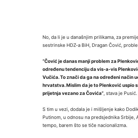
No, da li je u današnjim prilikama, za premi
sestrinske HDZ-a BiH, Dragan Čović, prob
“Čović je danas manji problem za Plenkovića
određenu tendenciju da vis-a-vis Plenković
Vučića. To znači da ga na određeni način uc
hrvatstva. Mislim da je to Plenković uspio sr
prijetnja vezano za Čovića”
, stava je Pusić.
S tim u vezi, dodala je i mišljenje kako Dod
Putinom, u odnosu na predsjednika Srbije, A
tempo, barem što se tiče nacionalizma.