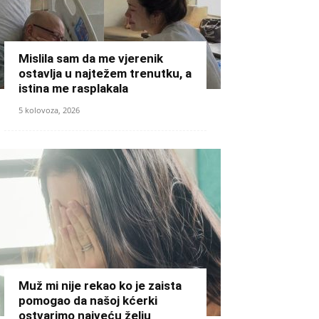
Mislila sam da me vjerenik
ostavlja u najtežem trenutku, a
istina me rasplakala
5 kolovoza, 2026
Muž mi nije rekao ko je zaista
pomogao da našoj kćerki
ostvarimo najveću želju