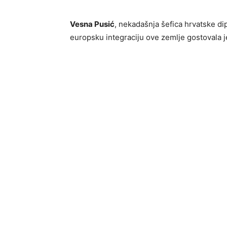
Vesna Pusić
, nekadašnja šefica hrvatske di
europsku integraciju ove zemlje gostovala