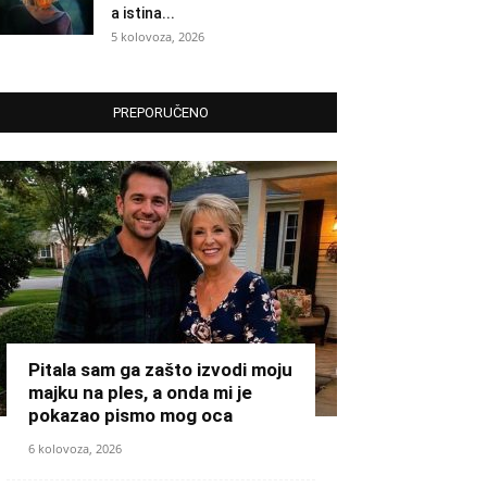
a istina...
5 kolovoza, 2026
PREPORUČENO
Pitala sam ga zašto izvodi moju
majku na ples, a onda mi je
pokazao pismo mog oca
6 kolovoza, 2026