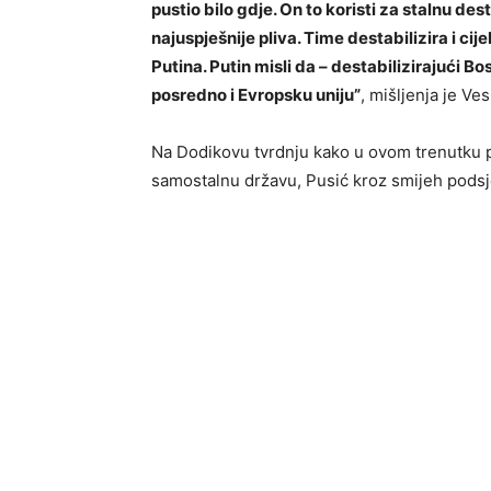
pustio bilo gdje. On to koristi za stalnu de
najuspješnije pliva. Time destabilizira i cijel
Putina. Putin misli da – destabilizirajući B
posredno i Evropsku uniju”
, mišljenja je Ve
Na Dodikovu tvrdnju kako u ovom trenutku po
samostalnu državu, Pusić kroz smijeh podsje