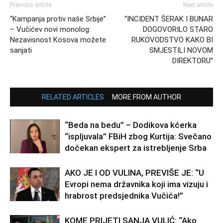
Previous article
Next article
“Kampanja protiv naše Srbije”
“INCIDENT ŠERAK I BUNAR
– Vučićev novi monolog:
DOGOVORILO STARO
Nezavisnost Kosova možete
RUKOVODSTVO KAKO BI
sanjati
SMJESTILI NOVOM
DIREKTORU”
RELATED ARTICLES
MORE FROM AUTHOR
“Beda na bedu” – Dodikova kćerka
“ispljuvala” FBiH zbog Kurtija: Svečano
dočekan ekspert za istrebljenje Srba
AKO JE I OD VULINA, PREVIŠE JE: “U
Evropi nema državnika koji ima vizuju i
hrabrost predsjednika Vučića!”
KOME PRIJETI SANJA VULIĆ: “Ako