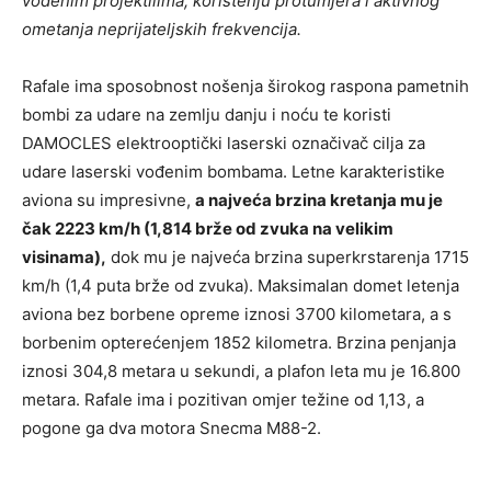
vođenim projektilima, korištenju protumjera i aktivnog
ometanja neprijateljskih frekvencija.
Rafale ima sposobnost nošenja širokog raspona pametnih
bombi za udare na zemlju danju i noću te koristi
DAMOCLES elektrooptički laserski označivač cilja za
udare laserski vođenim bombama. Letne karakteristike
aviona su impresivne,
a najveća brzina kretanja mu je
čak 2223 km/h (1,814 brže od zvuka na velikim
visinama),
dok mu je najveća brzina superkrstarenja 1715
km/h (1,4 puta brže od zvuka). Maksimalan domet letenja
aviona bez borbene opreme iznosi 3700 kilometara, a s
borbenim opterećenjem 1852 kilometra. Brzina penjanja
iznosi 304,8 metara u sekundi, a plafon leta mu je 16.800
metara. Rafale ima i pozitivan omjer težine od 1,13, a
pogone ga dva motora Snecma M88-2.