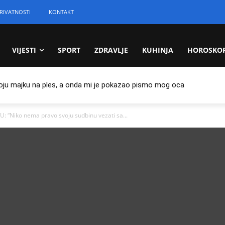
RIVATNOSTI
KONTAKT
VIJESTI
SPORT
ZDRAVLJE
KUHINJA
HOROSKO
oju majku na ples, a onda mi je pokazao pismo mog oca
“Niko nema pravo svoju sudbinu vezati sa...