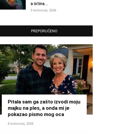
a istina...
5 kolovoza, 2026
PREPORUČENO
Pitala sam ga zašto izvodi moju
majku na ples, a onda mi je
pokazao pismo mog oca
6 kolovoza, 2026