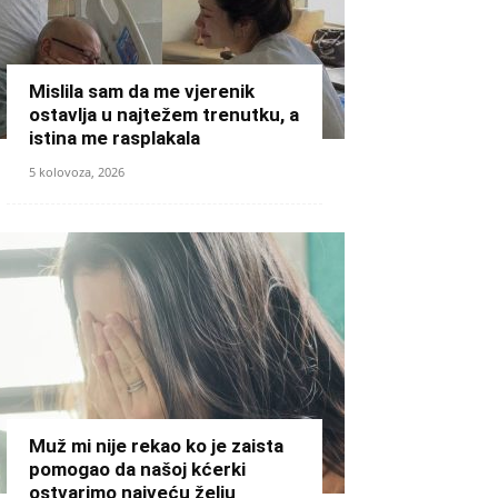
Mislila sam da me vjerenik
ostavlja u najtežem trenutku, a
istina me rasplakala
5 kolovoza, 2026
Muž mi nije rekao ko je zaista
pomogao da našoj kćerki
ostvarimo najveću želju