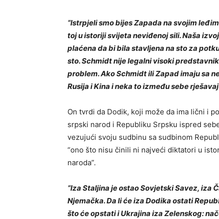
“Istrpjeli smo bijes Zapada na svojim leđim
toj u istoriji svijeta neviđenoj sili. Naša
plaćena da bi bila stavljena na sto za potku
sto. Schmidt nije legalni visoki predstavni
problem. Ako Schmidt ili Zapad imaju sa n
Rusija i Kina i neka to između sebe rješavaj
On tvrdi da Dodik, koji može da ima lični i 
srpski narod i Republiku Srpsku ispred sebe, 
vezujući svoju sudbinu sa sudbinom Republi
“ono što nisu činili ni najveći diktatori u i
naroda”.
“Iza Staljina je ostao Sovjetski Savez, iza Č
Njemačka. Da li će iza Dodika ostati Repu
što će opstati i Ukrajina iza Zelenskog: nač