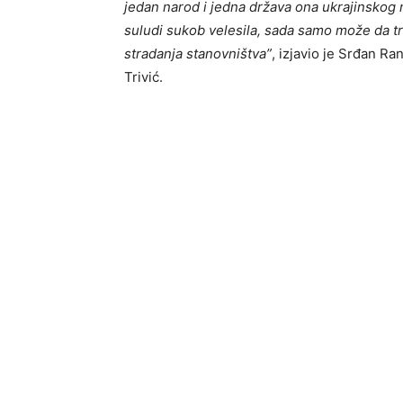
jedan narod i jedna država ona ukrajinskog 
suludi sukob velesila, sada samo može da trp
stradanja stanovništva”
, izjavio je Srđan R
Trivić.