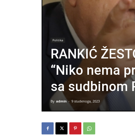
Politika
RANKIĆ ŽEST
“Niko nema pr
sa sudbinom R
By
admin
-
9 studenoga, 2023