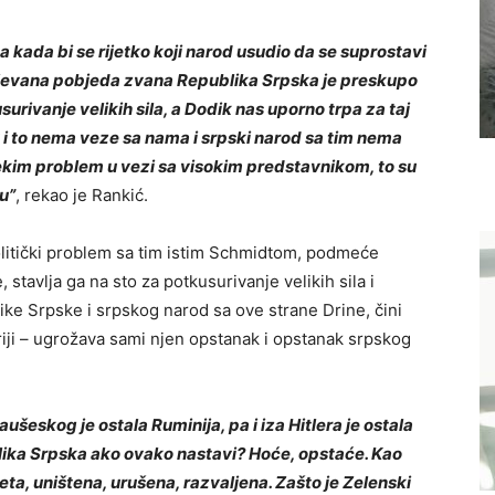
a kada bi se rijetko koji narod usudio da se suprostavi
 izvojevana pobjeda zvana Republika Srpska je preskupo
surivanje velikih sila, a Dodik nas uporno trpa za taj
k i to nema veze sa nama i srpski narod sa tim nema
ekim problem u vezi sa visokim predstavnikom, to su
u”
, rekao je Rankić.
politički problem sa tim istim Schmidtom, podmeće
stavlja ga na sto za potkusurivanje velikih sila i
ke Srpske i srpskog narod sa ove strane Drine, čini
storiji – ugrožava sami njen opstanak i opstanak srpskog
aušeskog je ostala Ruminija, pa i iza Hitlera je ostala
blika Srpska ako ovako nastavi? Hoće, opstaće. Kao
eta, uništena, urušena, razvaljena. Zašto je Zelenski