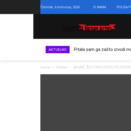
Četvrtak, 6 kolovoza, 2026
O NAMA
POLISA P
Pitala sam ga zašto izvodi m
AKTUELNO
Home
Politika
RANKIĆ ŽESTOKO OPLEO PO DODIKU: 