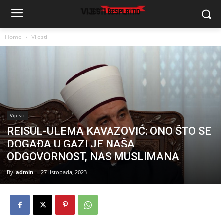
Home
Vijesti
Vijesti
REISUL-ULEMA KAVAZOVIĆ: ONO ŠTO SE
DOGAĐA U GAZI JE NAŠA
ODGOVORNOST, NAS MUSLIMANA
By
admin
-
27 listopada, 2023