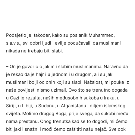
Podsjetio je, također, kako su poslanik Muhammed,
s.a.v.s., svi dobri ljudi i evlije podučavalli da muslimani
nikada ne trebaju biti slabi.
– On je govorio o jakim i slabim muslimanima. Naravno da
je rekao da je hajr i u jednom i u drugom, ali su jaki
muslimani bolji od onih koji su slabi. Nažalost, mi pouke iz
naše povijesti nismo uzimali. Ovo što se trenutno događa
u Gazi je rezultat naših međusobnih sukoba u Iraku, u
Siriji, u Libiji, u Sudanu, u Afganistanu i diljem islamskog
svijeta. Molimo dragog Boga, prije svega, da sukobi među
nama prestanu. Onog trenutka kad se to dogodi, mi ćemo
biti jaki i snažni i moći ćemo zaštititi našu nejač. Sve dok