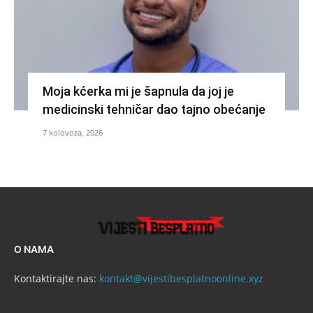
Moja kćerka mi je šapnula da joj je
medicinski tehničar dao tajno obećanje
7 kolovoza, 2026
O NAMA
Kontaktirajte nas:
kontakt@vijestibesplatnoonline.xyz