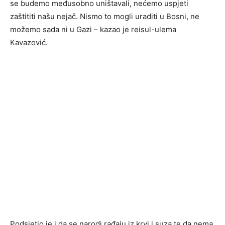
se budemo međusobno uništavali, nećemo uspjeti
zaštititi našu nejač. Nismo to mogli uraditi u Bosni, ne
možemo sada ni u Gazi – kazao je reisul-ulema
Kavazović.
Podsjetio je i da se narodi rađaju iz krvi i suza te da nema