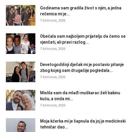
Godinama sam gradila život s njim, a jedna
rečenica mi je...
7 kolovoza, 2026
Obećala sam najboljem prijatelju da ćemo se
vjenčati, ali pravi razlog...
7 kolovoza, 2026
Devetogodišnji dječak mi je postavio pitanje
zbog kojeg sam drugačije pogledala...
7 kolovoza, 2026
Mislila sam da mlađi muškarac želi bakinu
kuću, a onda mi...
7 kolovoza, 2026
Moja kćerka mi je šapnula da joj je medicinski
tehničar dao...