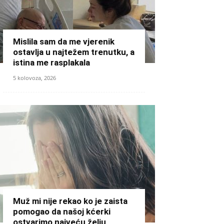
Mislila sam da me vjerenik
ostavlja u najtežem trenutku, a
istina me rasplakala
5 kolovoza, 2026
Muž mi nije rekao ko je zaista
pomogao da našoj kćerki
ostvarimo najveću želju