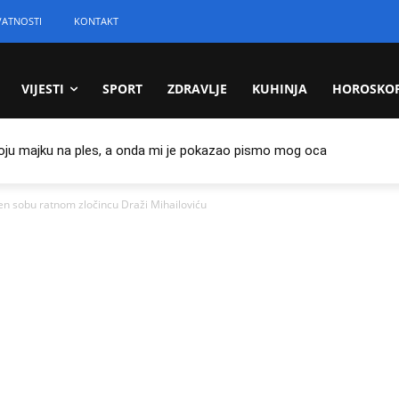
VATNOSTI
KONTAKT
VIJESTI
SPORT
ZDRAVLJE
KUHINJA
HOROSKO
oju majku na ples, a onda mi je pokazao pismo mog oca
n sobu ratnom zločincu Draži Mihailoviću