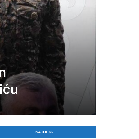
n
iću
NAJNOVIJE