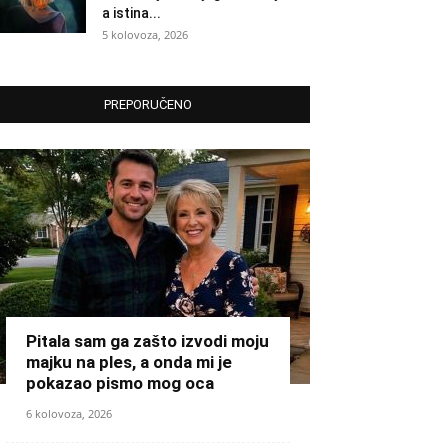
a istina...
5 kolovoza, 2026
PREPORUČENO
Pitala sam ga zašto izvodi moju
majku na ples, a onda mi je
pokazao pismo mog oca
6 kolovoza, 2026