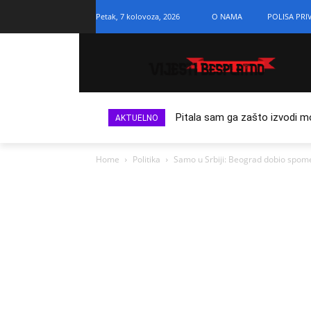
Petak, 7 kolovoza, 2026
O NAMA
POLISA PRI
Pitala sam ga zašto izvodi m
AKTUELNO
Home
Politika
Samo u Srbiji: Beograd dobio spome