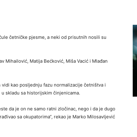
čule četničke pjesme, a neki od prisutnih nosili su
v Mihailović, Matija Bećković, Miša Vacić i Mlađan
n vidi kao posljednju fazu normalizacije četništva i
e u skladu sa historijskim činjenicama.
ste da je on ne samo ratni zločinac, nego i da je dugo
arađivao sa okupatorima“, rekao je Marko Milosavljević