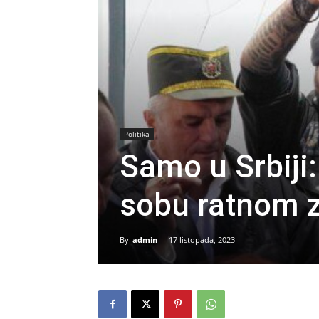
Politika
Samo u Srbiji
sobu ratnom z
By
admin
-
17 listopada, 2023